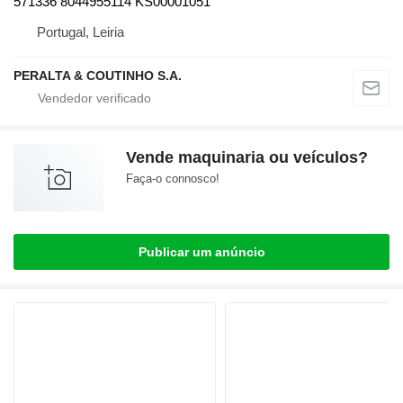
571336 8044955114 KS00001051
Portugal, Leiria
PERALTA & COUTINHO S.A.
Vende maquinaria ou veículos?
Faça-o connosco!
Publicar um anúncio