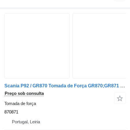
Scania P92 / GR870 Tomada de Força GR870;GR871 P92;113M 870871 para camião Scania
Preço sob consulta
Tomada de força
870871
Portugal, Leiria