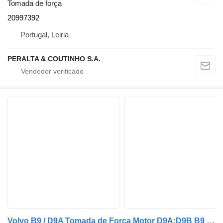
Tomada de força
20997392
Portugal, Leiria
PERALTA & COUTINHO S.A.
Volvo B9 / D9A Tomada de Força Motor D9A;D9B B9 3161265 para camião Volvo