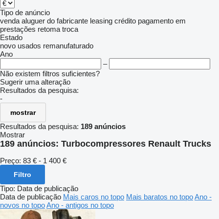
Tipo de anúncio
venda
aluguer
do fabricante
leasing
crédito
pagamento em
prestações
retoma
troca
Estado
novo
usados
remanufaturado
Ano
–
Não existem filtros suficientes?
Sugerir uma alteração
Resultados da pesquisa:
-
mostrar
Resultados da pesquisa:
189 anúncios
Mostrar
189 anúncios:
Turbocompressores Renault Trucks
Preço:
83 € - 1 400 €
Filtro
Tipo
:
Data de publicação
Data de publicação
Mais caros no topo
Mais baratos no topo
Ano -
novos no topo
Ano - antigos no topo