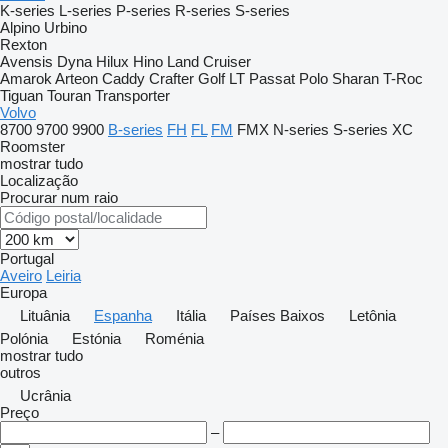
K-series
L-series
P-series
R-series
S-series
Alpino
Urbino
Rexton
Avensis
Dyna
Hilux
Hino
Land Cruiser
Amarok
Arteon
Caddy
Crafter
Golf
LT
Passat
Polo
Sharan
T-Roc
Tiguan
Touran
Transporter
Volvo
8700
9700
9900
B-series
FH
FL
FM
FMX
N-series
S-series
XC
Roomster
mostrar tudo
Localização
Procurar num raio
Portugal
Aveiro
Leiria
Europa
Lituânia
Espanha
Itália
Países Baixos
Letônia
Polónia
Estónia
Roménia
mostrar tudo
outros
Ucrânia
Preço
–