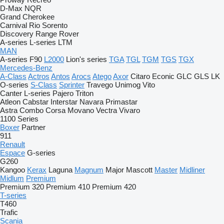
D-Max
NQR
Grand Cherokee
Carnival
Rio
Sorento
Discovery
Range Rover
A-series
L-series
LTM
MAN
A-series
F90
L2000
Lion's series
TGA
TGL
TGM
TGS
TGX
Mercedes-Benz
A-Class
Actros
Antos
Arocs
Atego
Axor
Citaro
Econic
GLC
GLS
LK
O-series
S-Class
Sprinter
Travego
Unimog
Vito
Canter
L-series
Pajero
Triton
Atleon
Cabstar
Interstar
Navara
Primastar
Astra
Combo
Corsa
Movano
Vectra
Vivaro
1100 Series
Boxer
Partner
911
Renault
Espace
G-series
G260
Kangoo
Kerax
Laguna
Magnum
Major
Mascott
Master
Midliner
Midlum
Premium
Premium 320
Premium 410
Premium 420
T-series
T460
Trafic
Scania