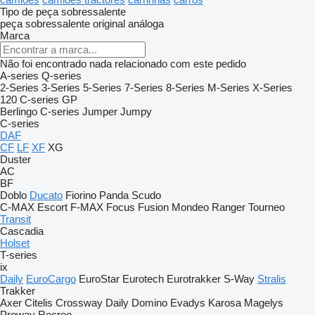
Tipo de peça sobressalente
peça sobressalente original
análoga
Marca
Não foi encontrado nada relacionado com este pedido
A-series
Q-series
2-Series
3-Series
5-Series
7-Series
8-Series
M-Series
X-Series
120
C-series
GP
Berlingo
C-series
Jumper
Jumpy
C-series
DAF
CF
LF
XF
XG
Duster
AC
BF
Doblo
Ducato
Fiorino
Panda
Scudo
C-MAX
Escort
F-MAX
Focus
Fusion
Mondeo
Ranger
Tourneo
Transit
Cascadia
Holset
T-series
ix
Daily
EuroCargo
EuroStar
Eurotech
Eurotrakker
S-Way
Stralis
Trakker
Axer
Citelis
Crossway
Daily
Domino
Evadys
Karosa
Magelys
Proway
Recreo