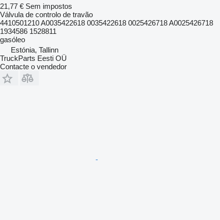
21,77 €
Sem impostos
Válvula de controlo de travão
4410501210 A0035422618 0035422618 0025426718 A0025426718
1934586 1528811
gasóleo
Estónia, Tallinn
TruckParts Eesti OÜ
Contacte o vendedor