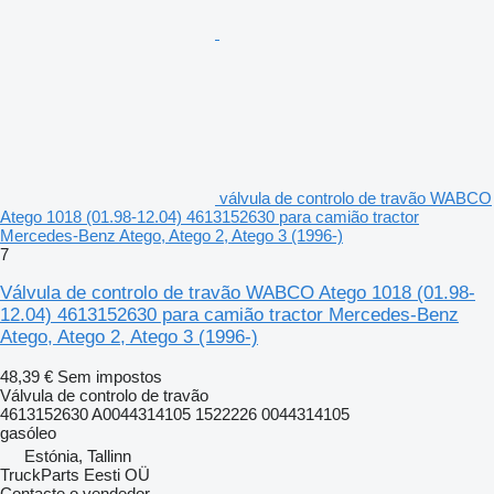
válvula de controlo de travão WABCO
Atego 1018 (01.98-12.04) 4613152630 para camião tractor
Mercedes-Benz Atego, Atego 2, Atego 3 (1996-)
7
Válvula de controlo de travão WABCO Atego 1018 (01.98-
12.04) 4613152630 para camião tractor Mercedes-Benz
Atego, Atego 2, Atego 3 (1996-)
48,39 €
Sem impostos
Válvula de controlo de travão
4613152630 A0044314105 1522226 0044314105
gasóleo
Estónia, Tallinn
TruckParts Eesti OÜ
Contacte o vendedor