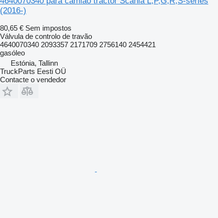
4640070340 para camião tractor Scania L,P,G,R,S-series
(2016-)
80,65 €
Sem impostos
Válvula de controlo de travão
4640070340 2093357 2171709 2756140 2454421
gasóleo
Estónia, Tallinn
TruckParts Eesti OÜ
Contacte o vendedor