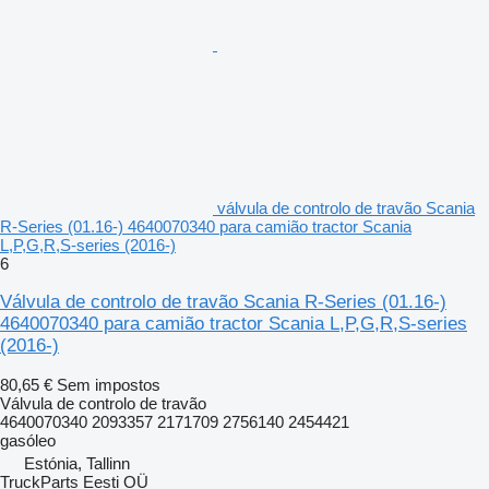
válvula de controlo de travão Scania
R-Series (01.16-) 4640070340 para camião tractor Scania
L,P,G,R,S-series (2016-)
6
Válvula de controlo de travão Scania R-Series (01.16-)
4640070340 para camião tractor Scania L,P,G,R,S-series
(2016-)
80,65 €
Sem impostos
Válvula de controlo de travão
4640070340 2093357 2171709 2756140 2454421
gasóleo
Estónia, Tallinn
TruckParts Eesti OÜ