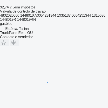
92,74 €
Sem impostos
Válvula de controlo de travão
4802020050 1448019 A0054291344 1935137 0054291344 1315686
1448019R 1448019RN
gasóleo
Estónia, Tallinn
TruckParts Eesti OÜ
Contacte o vendedor