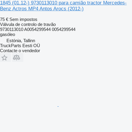
1845 (01.12-) 9730113010 para camião tractor Mercedes-
Benz Actros MP4 Antos Arocs (2012-)
75 €
Sem impostos
Válvula de controlo de travão
9730113010 A0054299544 0054299544
gasóleo
Estónia, Tallinn
TruckParts Eesti OÜ
Contacte o vendedor