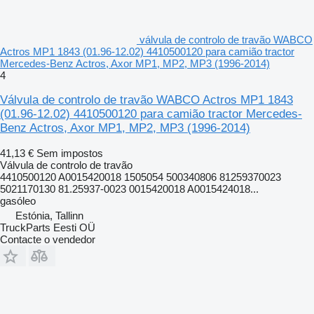
válvula de controlo de travão WABCO
Actros MP1 1843 (01.96-12.02) 4410500120 para camião tractor
Mercedes-Benz Actros, Axor MP1, MP2, MP3 (1996-2014)
4
Válvula de controlo de travão WABCO Actros MP1 1843
(01.96-12.02) 4410500120 para camião tractor Mercedes-
Benz Actros, Axor MP1, MP2, MP3 (1996-2014)
41,13 €
Sem impostos
Válvula de controlo de travão
4410500120 A0015420018 1505054 500340806 81259370023
5021170130 81.25937-0023 0015420018 A0015424018...
gasóleo
Estónia, Tallinn
TruckParts Eesti OÜ
Contacte o vendedor