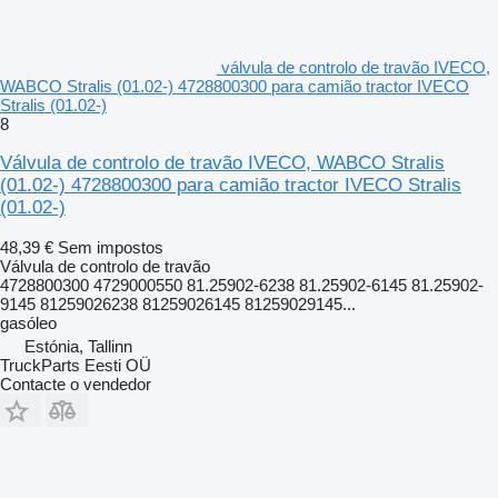
válvula de controlo de travão IVECO,
WABCO Stralis (01.02-) 4728800300 para camião tractor IVECO
Stralis (01.02-)
8
Válvula de controlo de travão IVECO, WABCO Stralis
(01.02-) 4728800300 para camião tractor IVECO Stralis
(01.02-)
48,39 €
Sem impostos
Válvula de controlo de travão
4728800300 4729000550 81.25902-6238 81.25902-6145 81.25902-
9145 81259026238 81259026145 81259029145...
gasóleo
Estónia, Tallinn
TruckParts Eesti OÜ
Contacte o vendedor