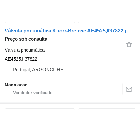
Válvula pneumática Knorr-Bremse AE4525,II37822 para camião Renault Magnum | 90
Preço sob consulta
Válvula pneumática
AE4525,II37822
Portugal, ARGONCILHE
Manaiacar