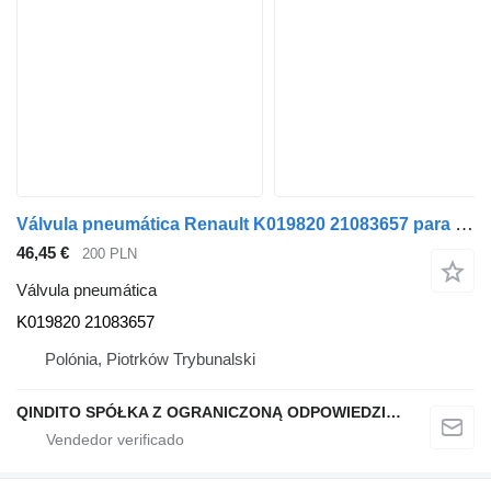
Válvula pneumática Renault K019820 21083657 para camião Renault PREMIUM MAGNUM DXI
46,45 €
200 PLN
Válvula pneumática
K019820 21083657
Polónia, Piotrków Trybunalski
QINDITO SPÓŁKA Z OGRANICZONĄ ODPOWIEDZIALNOŚCIĄ