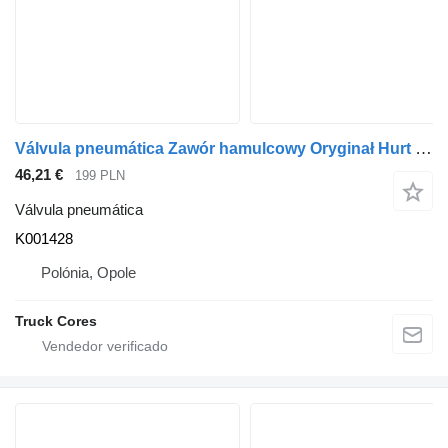
Válvula pneumática Zawór hamulcowy Oryginał Hurt K001428 para camião Renault Magnum 440 DXI
46,21 €
199 PLN
Válvula pneumática
K001428
Polónia, Opole
Truck Cores