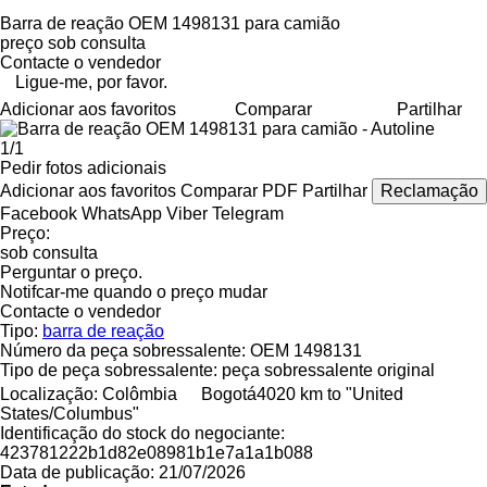
Barra de reação OEM 1498131 para camião
preço sob consulta
Contacte o vendedor
Ligue-me, por favor.
Adicionar aos favoritos
Comparar
Partilhar
1/1
Pedir fotos adicionais
Adicionar aos favoritos
Comparar
PDF
Partilhar
Reclamação
Facebook
WhatsApp
Viber
Telegram
Preço:
sob consulta
Perguntar o preço.
Notifcar-me quando o preço mudar
Contacte o vendedor
Tipo:
barra de reação
Número da peça sobressalente:
OEM 1498131
Tipo de peça sobressalente:
peça sobressalente original
Localização:
Colômbia
Bogotá
4020 km to "United
States/Columbus"
Identificação do stock do negociante:
423781222b1d82e08981b1e7a1a1b088
Data de publicação:
21/07/2026