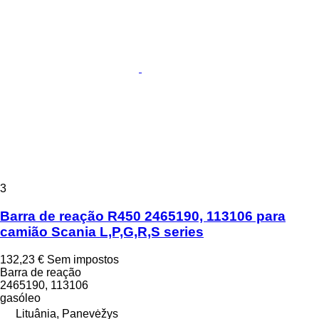
3
Barra de reação R450 2465190, 113106 para
camião Scania L,P,G,R,S series
132,23 €
Sem impostos
Barra de reação
2465190, 113106
gasóleo
Lituânia, Panevėžys