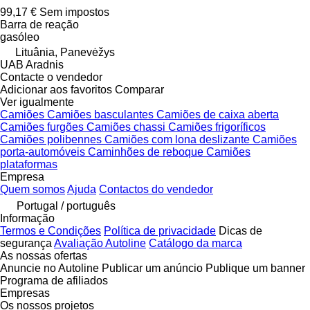
99,17 €
Sem impostos
Barra de reação
gasóleo
Lituânia, Panevėžys
UAB Aradnis
Contacte o vendedor
Adicionar aos favoritos
Comparar
Ver igualmente
Camiões
Camiões basculantes
Camiões de caixa aberta
Camiões furgões
Camiões chassi
Camiões frigoríficos
Camiões polibennes
Camiões com lona deslizante
Camiões
porta-automóveis
Caminhões de reboque
Camiões
plataformas
Empresa
Quem somos
Ajuda
Contactos do vendedor
Portugal / português
Informação
Termos e Condições
Política de privacidade
Dicas de
segurança
Avaliação Autoline
Catálogo da marca
As nossas ofertas
Anuncie no Autoline
Publicar um anúncio
Publique um banner
Programa de afiliados
Empresas
Os nossos projetos