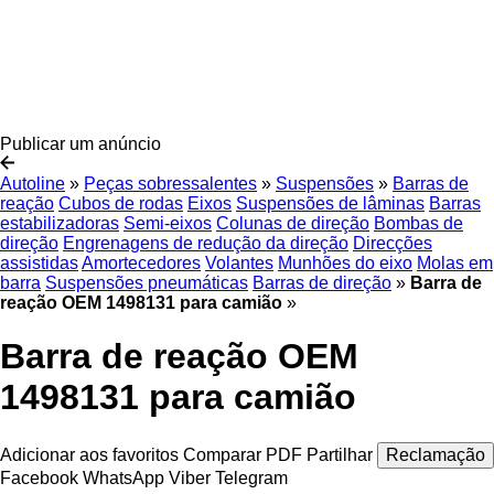
Publicar um anúncio
Autoline
»
Peças sobressalentes
»
Suspensões
»
Barras de
reação
Cubos de rodas
Eixos
Suspensões de lâminas
Barras
estabilizadoras
Semi-eixos
Colunas de direção
Bombas de
direção
Engrenagens de redução da direção
Direcções
assistidas
Amortecedores
Volantes
Munhões do eixo
Molas em
barra
Suspensões pneumáticas
Barras de direção
»
Barra de
reação OEM 1498131 para camião
»
Barra de reação OEM
1498131 para camião
Adicionar aos favoritos
Comparar
PDF
Partilhar
Reclamação
Facebook
WhatsApp
Viber
Telegram