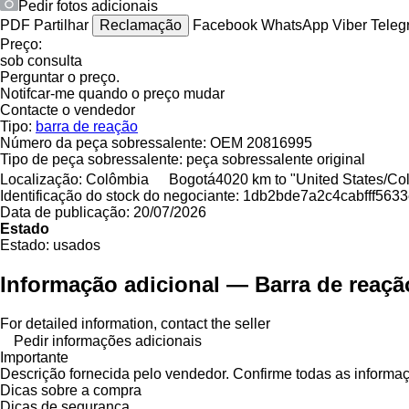
Pedir fotos adicionais
PDF
Partilhar
Reclamação
Facebook
WhatsApp
Viber
Teleg
Preço:
sob consulta
Perguntar o preço.
Notifcar-me quando o preço mudar
Contacte o vendedor
Tipo:
barra de reação
Número da peça sobressalente:
OEM 20816995
Tipo de peça sobressalente:
peça sobressalente original
Localização:
Colômbia
Bogotá
4020 km to "United States/C
Identificação do stock do negociante:
1db2bde7a2c4cabfff563
Data de publicação:
20/07/2026
Estado
Estado:
usados
Informação adicional — Barra de rea
For detailed information, contact the seller
Pedir informações adicionais
Importante
Descrição fornecida pelo vendedor. Confirme todas as informa
Dicas sobre a compra
Dicas de segurança