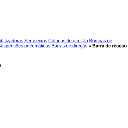
abilizadoras
Semi-eixos
Colunas de direção
Bombas de
Suspensões pneumáticas
Barras de direção
»
Barra de reação
o