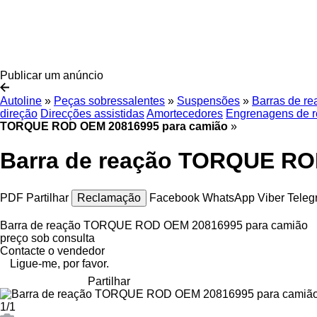
Publicar um anúncio
Autoline
»
Peças sobressalentes
»
Suspensões
»
Barras de re
direção
Direcções assistidas
Amortecedores
Engrenagens de r
TORQUE ROD OEM 20816995 para camião
»
Barra de reação TORQUE RO
PDF
Partilhar
Reclamação
Facebook
WhatsApp
Viber
Teleg
Barra de reação TORQUE ROD OEM 20816995 para camião
preço sob consulta
Contacte o vendedor
Ligue-me, por favor.
Partilhar
1/1