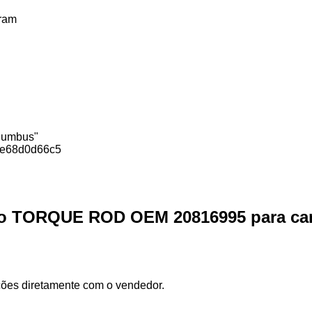
ram
olumbus"
3e68d0d66c5
ção TORQUE ROD OEM 20816995 para ca
ções diretamente com o vendedor.