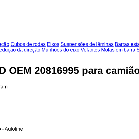
ação
Cubos de rodas
Eixos
Suspensões de lâminas
Barras est
edução da direção
Munhões do eixo
Volantes
Molas em barra
D OEM 20816995 para camiã
ram