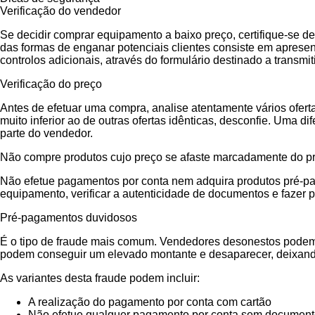
Verificação do vendedor
Se decidir comprar equipamento a baixo preço, certifique-se 
das formas de enganar potenciais clientes consiste em apres
controlos adicionais, através do formulário destinado a transmit
Verificação do preço
Antes de efetuar uma compra, analise atentamente vários ofert
muito inferior ao de outras ofertas idênticas, desconfie. Uma d
parte do vendedor.
Não compre produtos cujo preço se afaste marcadamente do pr
Não efetue pagamentos por conta nem adquira produtos pré-pag
equipamento, verificar a autenticidade de documentos e fazer 
Pré-pagamentos duvidosos
É o tipo de fraude mais comum. Vendedores desonestos podem 
podem conseguir um elevado montante e desaparecer, deixando
As variantes desta fraude podem incluir:
A realização do pagamento por conta com cartão
Não efetue qualquer pagamento por conta sem documentos