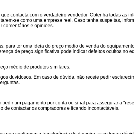
de que contacta com o verdadeiro vendedor. Obtenha todas as i
entarem-se como uma empresa real. Caso tenha suspeitas, inf
ir comentários e opiniões.
as, para ter uma ideia do preço médio de venda do equipamento
iferença de preço significativa pode indicar defeitos ocultos no
eço médio de produtos similares.
os duvidosos. Em caso de dúvida, não receie pedir esclarecim
perguntas.
pedir um pagamento por conta ou sinal para assegurar a "rese
 de contactar os compradores e ficando incontactáveis.
 que confirmem a transferência do dinheiro, caso tenha dúvid