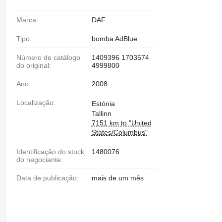
Marca:
DAF
Tipo:
bomba AdBlue
Número de catálogo
1409396 1703574
do original:
4999800
Ano:
2008
Localização:
Estónia
Tallinn
7151 km to "United
States/Columbus"
Identificação do stock
1480076
do negociante:
Data de publicação:
mais de um mês