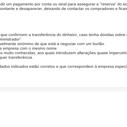
ir um pagamento por conta ou sinal para assegurar a "reserva" do e
ontante e desaparecer, deixando de contactar os compradores e fica
ue confirmem a transferência do dinheiro, caso tenha dúvidas sobre 
ministrador”
avelmente sinónimo de que está a negociar com um burlão.
 uma empresa com o mesmo nome
s muito conhecidas, aos quais introduzem alterações quase impercetíve
uer transferência.
s dados indicados estão corretos e que correspondem à empresa especi