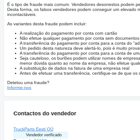
É o tipo de fraude mais comum. Vendedores desonestos podem ped
Desta forma, os falsos vendedores podem conseguir um elevado m
incontactáveis.
As variantes desta fraude podem incluir:
A realização do pagamento por conta com cartão
Não efetue qualquer pagamento por conta sem documentos q
A transferência do pagamento por conta para a conta do “ad
Um pedido desta natureza deve alertá-lo, pois é muito prov
A transferência do pagamento por conta para a conta de
Seja cauteloso, os burlões podem utilizar nomes de empresa
menor dúvida quanto ao nome da empresa, não efetue qualq
A substituição de dados na fatura de uma empresa real
Antes de efetuar uma transferência, certifique-se de que o
Detetou uma fraude?
Informe-nos
Contactos do vendedor
TruckParts Eesti OÜ
Vendedor verificado