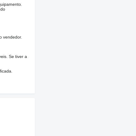
quipamento.
ndo
o vendedor.
is. Se tiver a
ficada.