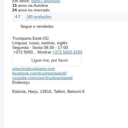
Em stock:
58957 anúncios
15
anos na Autoline
24
anos no mercado
180 avaliações
4.7
Seguir o vendedor
Truckparts Eesti OÜ.
Línguas:
russo, estónio, inglês
Segunda - Sexta
08:30 - 17:00
+372 5650...
Mostrar
+372 5650 4299
Ligue-me, por favor.
www.bustruckparts.com
facebook.com/truckpartseesti/
youtube.com/user/truckpartseesti
Endereço
Estónia, Harju, 13816, Tallinn, Betooni 8