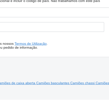
ional e incluir o código de país.
Não trabalhamos com este país
s nossos
Termos de Utilização
.
eu pedido de informação.
amiões de caixa aberta
Camiões basculantes
Camiões chassi
Camiões 