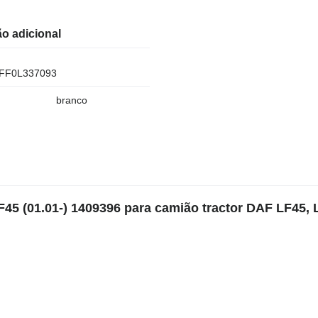
o adicional
FF0L337093
branco
5 (01.01-) 1409396 para camião tractor DAF LF45, 