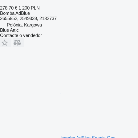
278,70 €
1 200 PLN
Bomba AdBlue
2655852, 2549339, 2182737
Polónia, Kargowa
Blue Attic
Contacte o vendedor
bomba AdBlue Scania Occ