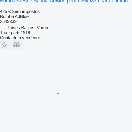
Bomba AdBlue Scania AdBlue pomp 2549339 para camião
425 €
Sem impostos
Bomba AdBlue
2549339
Países Baixos, Vuren
Truckparts1919
Contacte o vendedor