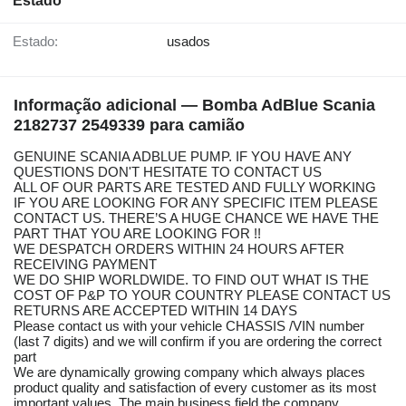
Estado
Estado:
usados
Informação adicional — Bomba AdBlue Scania
2182737 2549339 para camião
GENUINE SCANIA ADBLUE PUMP. IF YOU HAVE ANY
QUESTIONS DON'T HESITATE TO CONTACT US
ALL OF OUR PARTS ARE TESTED AND FULLY WORKING
IF YOU ARE LOOKING FOR ANY SPECIFIC ITEM PLEASE
CONTACT US. THERE’S A HUGE CHANCE WE HAVE THE
PART THAT YOU ARE LOOKING FOR !!
WE DESPATCH ORDERS WITHIN 24 HOURS AFTER
RECEIVING PAYMENT
WE DO SHIP WORLDWIDE. TO FIND OUT WHAT IS THE
COST OF P&P TO YOUR COUNTRY PLEASE CONTACT US
RETURNS ARE ACCEPTED WITHIN 14 DAYS
Please contact us with your vehicle CHASSIS /VIN number
(last 7 digits) and we will confirm if you are ordering the correct
part
We are dynamically growing company which always places
product quality and satisfaction of every customer as its most
important values. The main business field the company