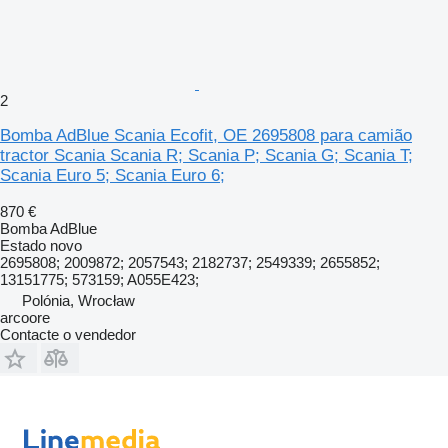
2
Bomba AdBlue Scania Ecofit, OE 2695808 para camião
tractor Scania Scania R; Scania P; Scania G; Scania T;
Scania Euro 5; Scania Euro 6;
870 €
Bomba AdBlue
Estado
novo
2695808; 2009872; 2057543; 2182737; 2549339; 2655852;
13151775; 573159; A055E423;
Polónia, Wrocław
arcoore
Contacte o vendedor