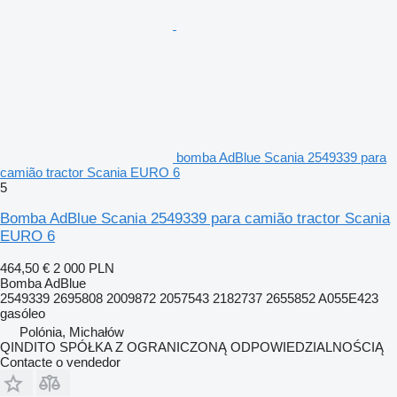
bomba AdBlue Scania 2549339 para
camião tractor Scania EURO 6
5
Bomba AdBlue Scania 2549339 para camião tractor Scania
EURO 6
464,50 €
2 000 PLN
Bomba AdBlue
2549339 2695808 2009872 2057543 2182737 2655852 A055E423
gasóleo
Polónia, Michałów
QINDITO SPÓŁKA Z OGRANICZONĄ ODPOWIEDZIALNOŚCIĄ
Contacte o vendedor