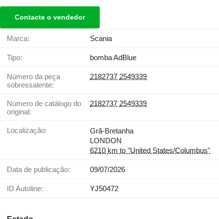
Contacte o vendedor
Marca:
Scania
Tipo:
bomba AdBlue
Número da peça
2182737
2549339
sobressalente:
Número de catálogo do
2182737
2549339
original:
Localização:
Grã-Bretanha
LONDON
6210 km to "United States/Columbus"
Data de publicação:
09/07/2026
ID Autoline:
YJ50472