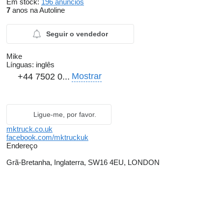
Em stock:
196 anúncios
7
anos na Autoline
Seguir o vendedor
Mike
Línguas:
inglês
Mostrar
+44 7502 0...
Ligue-me, por favor.
mktruck.co.uk
facebook.com/mktruckuk
Endereço
Grã-Bretanha, Inglaterra, SW16 4EU, LONDON