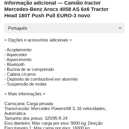
Informação adicional — Camião tractor
Mercedes-Benz Arocs 4058 AS 6x6 Tractor
Head 180T Push Pull EURO-3 novo
Português
= Opções e acessórios adicionais =
- Acoplamento
- Aquecedor
- Aquecimento
- Bluetooth
- Buzina de ar comprimido
- Cabina c/cama
- Depósito de combustível em alumínio
- Suspensão de molas
= Mais informações =
Carroçaria: Carga pesada
Transmissão: Mercedes Powershift 3, 16 velocidades,
Automática
Tamanho dos pneus: 325/95 R 24
Eixo dianteiro: Máx carga por eixo: 9000 kg; Direção
Eixo traseiro 1: Máx carga por eixo: 16000 kg