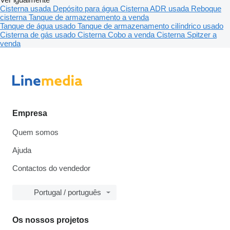
Cisterna usada
Depósito para água
Cisterna ADR usada
Reboque
cisterna
Tanque de armazenamento a venda
Tanque de água usado
Tanque de armazenamento cilíndrico usado
Cisterna de gás usado
Cisterna Cobo a venda
Cisterna Spitzer a
venda
Empresa
Quem somos
Ajuda
Contactos do vendedor
Portugal / português
Os nossos projetos