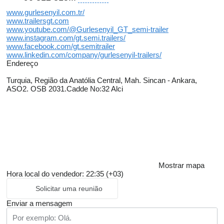
www.gurlesenyil.com.tr/
www.trailersgt.com
www.youtube.com/@Gurlesenyil_GT_semi-trailer
www.instagram.com/gt.semi.trailers/
www.facebook.com/gt.semitrailer
www.linkedin.com/company/gurlesenyil-trailers/
Endereço
Turquia, Região da Anatólia Central, Mah. Sincan - Ankara,
ASO2. OSB 2031.Cadde No:32 Alci
Mostrar mapa
Hora local do vendedor: 22:35 (+03)
Solicitar uma reunião
Enviar a mensagem