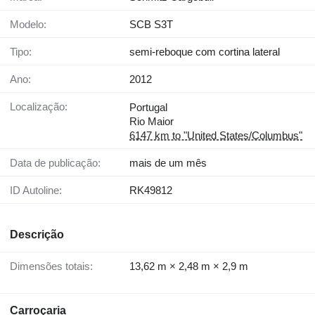
Modelo:
SCB S3T
Tipo:
semi-reboque com cortina lateral
Ano:
2012
Localização:
Portugal
Rio Maior
6147 km to "United States/Columbus"
Data de publicação:
mais de um mês
ID Autoline:
RK49812
Descrição
Dimensões totais:
13,62 m × 2,48 m × 2,9 m
Carroçaria