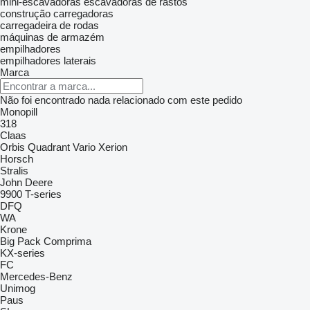
mini-escavadoras
escavadoras de rastos
construção carregadoras
carregadeira de rodas
máquinas de armazém
empilhadores
empilhadores laterais
Marca
Não foi encontrado nada relacionado com este pedido
Monopill
318
Claas
Orbis
Quadrant
Vario
Xerion
Horsch
Stralis
John Deere
9900
T-series
DFQ
WA
Krone
Big Pack
Comprima
KX-series
FC
Mercedes-Benz
Unimog
Paus