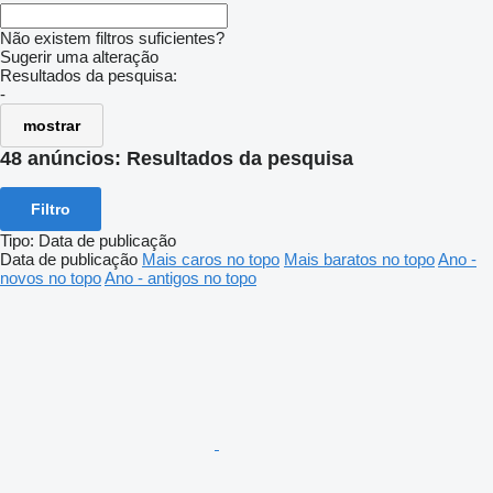
Não existem filtros suficientes?
Sugerir uma alteração
Resultados da pesquisa:
-
mostrar
48 anúncios:
Resultados da pesquisa
Filtro
Tipo
:
Data de publicação
Data de publicação
Mais caros no topo
Mais baratos no topo
Ano -
novos no topo
Ano - antigos no topo