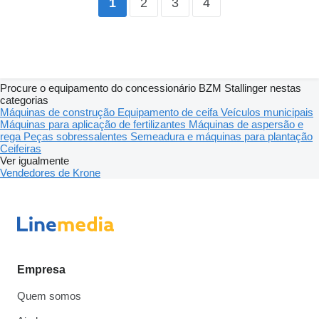
2
3
4
1
Procure o equipamento do concessionário BZM Stallinger nestas
categorias
Máquinas de construção
Equipamento de ceifa
Veículos municipais
Máquinas para aplicação de fertilizantes
Máquinas de aspersão e
rega
Peças sobressalentes
Semeadura e máquinas para plantação
Ceifeiras
Ver igualmente
Vendedores de Krone
Empresa
Quem somos