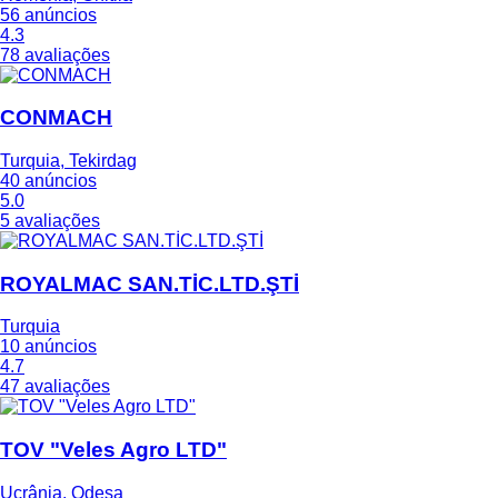
56 anúncios
4.3
78 avaliações
CONMACH
Turquia, Tekirdag
40 anúncios
5.0
5 avaliações
ROYALMAC SAN.TİC.LTD.ŞTİ
Turquia
10 anúncios
4.7
47 avaliações
TOV "Veles Agro LTD"
Ucrânia, Odesa