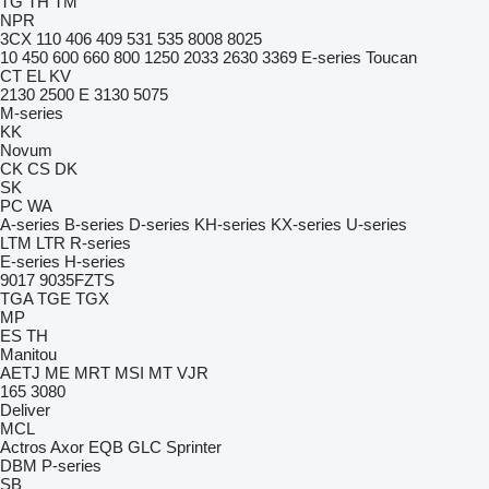
TG
TH
TM
NPR
3CX
110
406
409
531
535
8008
8025
10
450
600
660
800
1250
2033
2630
3369
E-series
Toucan
CT
EL
KV
2130
2500 E
3130
5075
M-series
KK
Novum
CK
CS
DK
SK
PC
WA
A-series
B-series
D-series
KH-series
KX-series
U-series
LTM
LTR
R-series
E-series
H-series
9017
9035FZTS
TGA
TGE
TGX
MP
ES
TH
Manitou
AETJ
ME
MRT
MSI
MT
VJR
165
3080
Deliver
MCL
Actros
Axor
EQB
GLC
Sprinter
DBM
P-series
SB