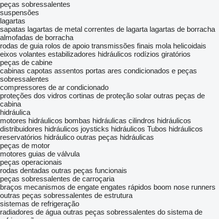
peças sobressalentes
suspensões
lagartas
sapatas
lagartas de metal
correntes de lagarta
lagartas de borracha
almofadas de borracha
rodas de guia
rolos de apoio
transmissões finais
mola helicoidais
eixos
volantes
estabilizadores hidráulicos
rodízios giratórios
peças de cabine
cabinas
capotas
assentos
portas
ares condicionados e peças
sobressalentes
compressores de ar condicionado
proteções dos vidros
cortinas de proteção solar
outras peças de
cabina
hidráulica
motores hidráulicos
bombas hidráulicas
cilindros hidráulicos
distribuidores hidráulicos
joysticks hidráulicos
Tubos hidráulicos
reservatórios hidráulico
outras peças hidráulicas
peças de motor
motores
guias de válvula
peças operacionais
rodas dentadas
outras peças funcionais
peças sobressalentes de carroçaria
braços
mecanismos de engate
engates rápidos
boom nose runners
outras peças sobressalentes de estrutura
sistemas de refrigeração
radiadores de água
outras peças sobressalentes do sistema de