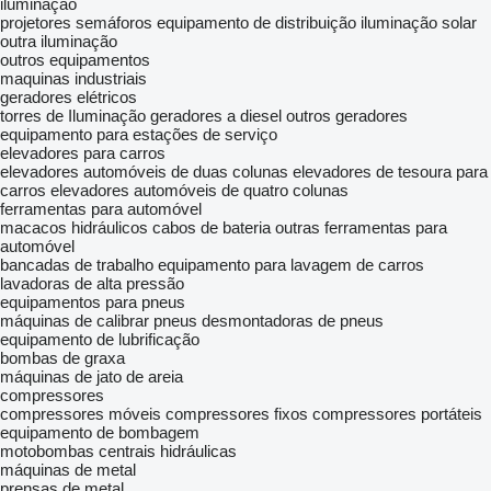
iluminação
projetores
semáforos
equipamento de distribuição
iluminação solar
outra iluminação
outros equipamentos
maquinas industriais
geradores elétricos
torres de Iluminação
geradores a diesel
outros geradores
equipamento para estações de serviço
elevadores para carros
elevadores automóveis de duas colunas
elevadores de tesoura para
carros
elevadores automóveis de quatro colunas
ferramentas para automóvel
macacos hidráulicos
cabos de bateria
outras ferramentas para
automóvel
bancadas de trabalho
equipamento para lavagem de carros
lavadoras de alta pressão
equipamentos para pneus
máquinas de calibrar pneus
desmontadoras de pneus
equipamento de lubrificação
bombas de graxa
máquinas de jato de areia
compressores
compressores móveis
compressores fixos
compressores portáteis
equipamento de bombagem
motobombas
centrais hidráulicas
máquinas de metal
prensas de metal