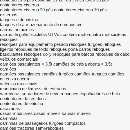
contentores-cisterna
contentores-cisterna 20 pés
contentores-cisterna 10 pés
cisternas
tanques e depósitos
tanques de armazenamento de combustível
carros
motociclos
carros de golfe
bicicletas
UTVs
scooters
moto-quatro
motocicletas
reboques
reboques para equipamento pesado
reboques furgões
reboques
ligeiros
reboques de toldo
reboques porta carros
reboques
basculantes
reboques dolly
reboques para barcos
reboques de cabo
veículos comerciais
camiões basculantes < 3.5t
camiões de caixa aberta < 3.5t
camiões
camiões basculantes
camiões furgões
camiões-tanques
camiões
de caixa aberta
veículos municipais
maquinaria de limpeza de estradas
varredoras
sopradores de neve
reboques espalhadores de brita
contentores de resíduos
contentores de entulho
caravanas
casas modulares
casas móveis
saunas móveis
carrinhas
carrinhas de passageiros
furgões compactos
camiões tractores
semi-reboques