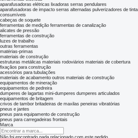
aparafusadoras elétricas
lixadoras
serras pendulares
aparafusadoras de impacto
serras alternadas
pulverizadores de tinta
consumíveis
cabeças de soquete
ferramentas de medição
ferramentas de canalização
alicates de pressão
ferramentas de construção
luzes de trabalho
outras ferramentas
matérias-primas
materiais de construção
estruturas metálicas
materiais rodoviários
materiais de cobertura
fixaçãos para construção
acessórios para tubulações
materiais de acabamento
outros materiais de construção
equipamentos de mineração
equipamentos de pedreira
dumperes de lagartas
mini-dumperes
dumperes articulados
equipamentos de britagem
crivos de tambor
britadeiras de maxilas
peneiras vibratórias
pneus e jantes
pneus para equipamento de construção
pneus para carregadeiras frontais
Marca
Não foi encontrado nada relacionado com este pedido