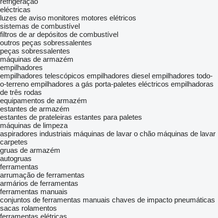
refrigeração
eléctricas
luzes de aviso
monitores
motores elétricos
sistemas de combustível
filtros de ar
depósitos de combustível
outros peças sobressalentes
peças sobressalentes
máquinas de armazém
empilhadores
empilhadores telescópicos
empilhadores diesel
empilhadores todo-
o-terreno
empilhadores a gás
porta-paletes eléctricos
empilhadoras
de três rodas
equipamentos de armazém
estantes de armazém
estantes de prateleiras
estantes para paletes
máquinas de limpeza
aspiradores industriais
máquinas de lavar o chão
máquinas de lavar
carpetes
gruas de armazém
autogruas
ferramentas
arrumação de ferramentas
armários de ferramentas
ferramentas manuais
conjuntos de ferramentas manuais
chaves de impacto pneumáticas
sacas rolamentos
ferramentas elétricas