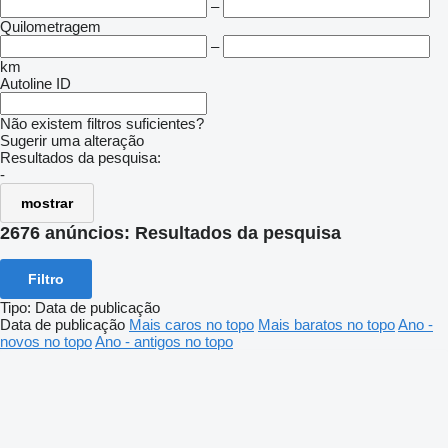
–
Quilometragem
–
km
Autoline ID
Não existem filtros suficientes?
Sugerir uma alteração
Resultados da pesquisa:
-
mostrar
2676 anúncios:
Resultados da pesquisa
Filtro
Tipo
:
Data de publicação
Data de publicação
Mais caros no topo
Mais baratos no topo
Ano -
novos no topo
Ano - antigos no topo