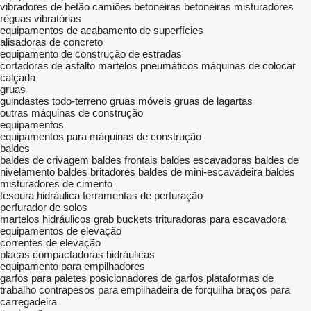
vibradores de betão
camiões betoneiras
betoneiras
misturadores
réguas vibratórias
equipamentos de acabamento de superfícies
alisadoras de concreto
equipamento de construção de estradas
cortadoras de asfalto
martelos pneumáticos
máquinas de colocar
calçada
gruas
guindastes todo-terreno
gruas móveis
gruas de lagartas
outras máquinas de construção
equipamentos
equipamentos para máquinas de construção
baldes
baldes de crivagem
baldes frontais
baldes escavadoras
baldes de
nivelamento
baldes britadores
baldes de mini-escavadeira
baldes
misturadores de cimento
tesoura hidráulica
ferramentas de perfuração
perfurador de solos
martelos hidráulicos
grab buckets
trituradoras para escavadora
equipamentos de elevação
correntes de elevação
placas compactadoras hidráulicas
equipamento para empilhadores
garfos para paletes
posicionadores de garfos
plataformas de
trabalho
contrapesos para empilhadeira de forquilha
braços para
carregadeira