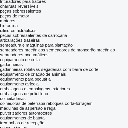
trituradores para tratores
charruas reversíveis
peças sobressalentes
peças de motor
motores
hidráulica
cilindros hidráulicos
peças sobressalentes de carroçaria
articulações traseiras
semeadura e máquinas para plantação
semeadores mecânicos
semeadores de monogrão mecânico
semeadores pneumáticos
equipamento de ceifa
gadanheiras
gadanheiras rotativas
segadeiras com barra de corte
equipamento de criação de animais
equipamento para pecuária
equipamento avícola
embalagens e embalagens exteriores
embalagens de polietileno
colheitadeiras
colhedoras de beterraba
reboques corta-forragem
máquinas de aspersão e rega
pulverizadores automotores
equipamentos de batata
tremonhas de recepção
pneus e jantes