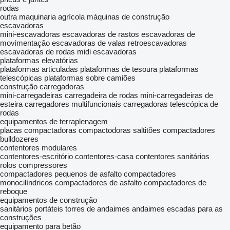
rodas
outra maquinaria agrícola
máquinas de construção
escavadoras
mini-escavadoras
escavadoras de rastos
escavadoras de
movimentação
escavadoras de valas
retroescavadoras
escavadoras de rodas
midi escavadoras
plataformas elevatórias
plataformas articuladas
plataformas de tesoura
plataformas
telescópicas
plataformas sobre camiões
construção carregadoras
mini-carregadeiras
carregadeira de rodas
mini-carregadeiras de
esteira
carregadores multifuncionais
carregadoras telescópica de
rodas
equipamentos de terraplenagem
placas compactadoras
compactodoras
saltitões compactadores
bulldozeres
contentores modulares
contentores-escritório
contentores-casa
contentores sanitários
rolos compressores
compactadores pequenos de asfalto
compactadores
monocilíndricos
compactadores de asfalto
compactadores de
reboque
equipamentos de construção
sanitários portáteis
torres de andaimes
andaimes
escadas para as
construções
equipamento para betão