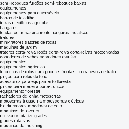
semi-reboques furgões
semi-reboques baixas
equipamentos
equipamentos para automóveis
barras de tejadilho
terras e edifícios agrícolas
hangares
tendas de armazenamento
hangares metálicos
tratores
mini-tratores
tratores de rodas
máquinas de jardim
tratores corta-relva
robôs corta-relva
corta-relvas
motoenxadas
cortadores de sebes
sopradores
estufas
equipamentos
equipamentos agrícolas
forquilhas de rolos
carregadores frontais
contrapesos de trator
pinças para rolos de feno
acessórios para equipamento florestal
pinças para madeira
porta-troncos
equipamento florestal
rachadores de lenha
motoserras
motoserras à gasolina
motosserras elétricas
biotrituradores
moedores de coto
máquinas de lavoura
cultivador rotativo
grades
grades rotativas
maquinas de mulching