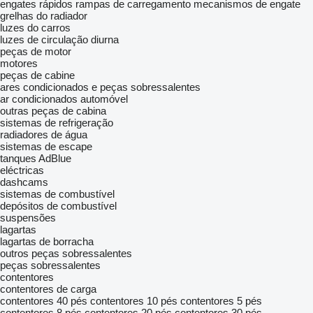
engates rápidos
rampas de carregamento
mecanismos de engate
grelhas do radiador
luzes do carros
luzes de circulação diurna
peças de motor
motores
peças de cabine
ares condicionados e peças sobressalentes
ar condicionados automóvel
outras peças de cabina
sistemas de refrigeração
radiadores de água
sistemas de escape
tanques AdBlue
eléctricas
dashcams
sistemas de combustível
depósitos de combustível
suspensões
lagartas
lagartas de borracha
outros peças sobressalentes
peças sobressalentes
contentores
contentores de carga
contentores 40 pés
contentores 10 pés
contentores 5 pés
contentores 8 pés
contentores 20 pés
contentores 30 pés