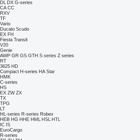
DL
DX
G-series
CA
CC
RXV
TF
Vario
Ducato
Scudo
EX
FH
Fiesta
Transit
V20
Genie
AWP
GR
GS
GTH
S series
Z series
RT
3625
HD
Compact
H-series
HA
Star
HMK
C-series
HS
EX
ZW
ZX
TX
TPG
LT
HL-series
R-series
Robex
HEB
HG
HHE
HML
HSL
HTL
IC
IS
EuroCargo
R-series