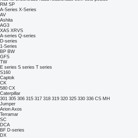
RM
SP
A-Series
X-Series
AV
Ashita
AG3
XAS
XRVS
A-series
Q-series
D-series
1-Series
BP
BW
GFS
TW
E series
S series
T series
S160
Captok
CK
580
CX
Caterpillar
301
305
306
315
317
318
319
320
325
330
336
CS
MH
Jumper
Arion
Axos
Terramar
SC
DCA
BF
D-series
DX