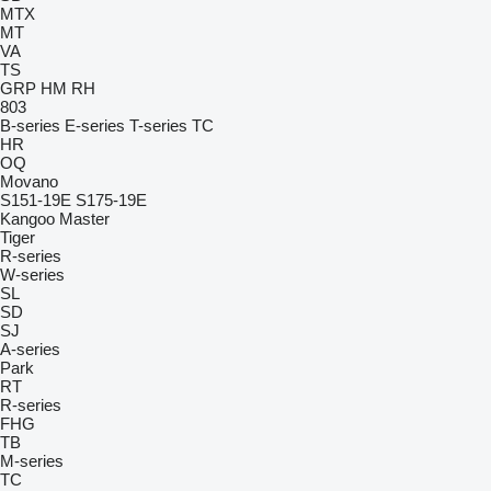
MTX
MT
VA
TS
GRP
HM
RH
803
B-series
E-series
T-series
TC
HR
OQ
Movano
S151-19E
S175-19E
Kangoo
Master
Tiger
R-series
W-series
SL
SD
SJ
A-series
Park
RT
R-series
FHG
TB
M-series
TC