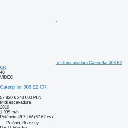
midi escavadora Caterpillar 308 E2
CR
40
VÍDEO
Caterpillar 308 E2 CR
57 830 €
249 000 PLN
Midi escavadora
2018
1 939 m/h
Potência
49.7 kW (67.62 cv)
Polónia, Brzeziny
P.H.U. Mardex