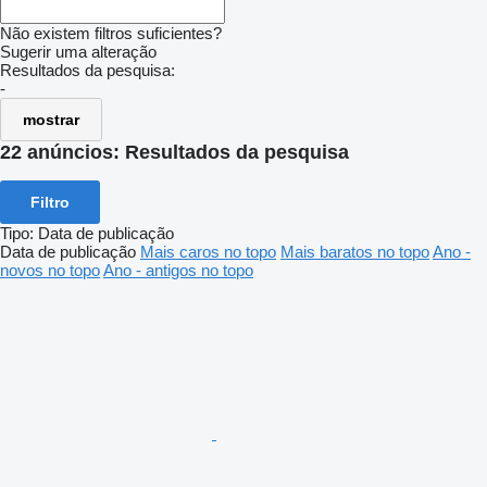
Não existem filtros suficientes?
Sugerir uma alteração
Resultados da pesquisa:
-
mostrar
22 anúncios:
Resultados da pesquisa
Filtro
Tipo
:
Data de publicação
Data de publicação
Mais caros no topo
Mais baratos no topo
Ano -
novos no topo
Ano - antigos no topo