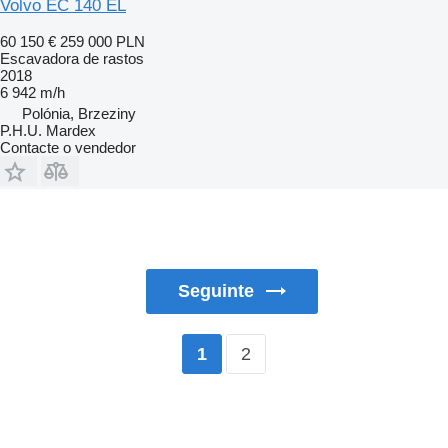
Volvo EC 140 EL
60 150 €
259 000 PLN
Escavadora de rastos
2018
6 942 m/h
Polónia, Brzeziny
P.H.U. Mardex
Contacte o vendedor
Seguinte
2
1