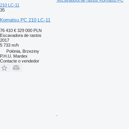
escavadora de rastos Komatsu PC
210 LC-11
35
Komatsu PC 210 LC-11
76 410 €
329 000 PLN
Escavadora de rastos
2017
5 733 m/h
Polónia, Brzeziny
P.H.U. Mardex
Contacte o vendedor