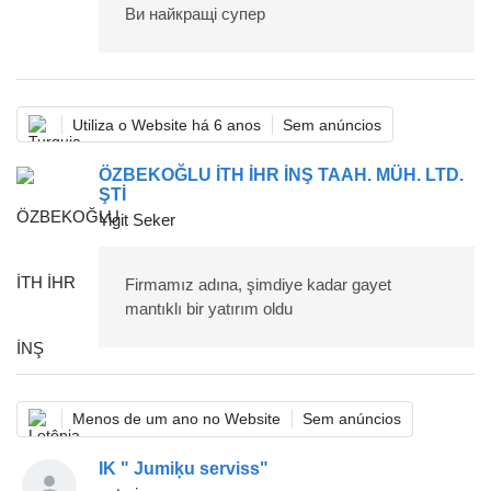
Ви найкращі супер
Utiliza o Website há 6 anos
Sem anúncios
ÖZBEKOĞLU İTH İHR İNŞ TAAH. MÜH. LTD.
ŞTİ
Yigit Seker
Firmamız adına, şimdiye kadar gayet
mantıklı bir yatırım oldu
Menos de um ano no Website
Sem anúncios
IK " Jumiķu serviss"