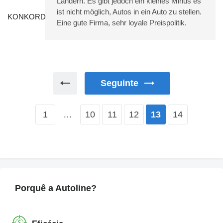
Ländern. Es gibt jedoch ein kleines Minus es
ist nicht möglich, Autos in ein Auto zu stellen.
Eine gute Firma, sehr loyale Preispolitik.
Seguinte
1
…
10
11
12
14
13
Porquê a Autoline?