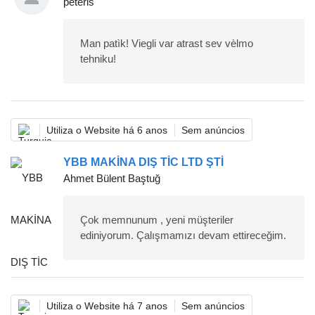
peteris
Man patìk! Viegli var atrast sev vèlmo
tehniku!
Utiliza o Website há 6 anos
Sem anúncios
YBB MAKİNA DIŞ TİC LTD ŞTİ
Ahmet Bülent Baştuğ
Çok memnunum , yeni müşteriler
ediniyorum. Çalışmamızı devam ettireceğim.
Utiliza o Website há 7 anos
Sem anúncios