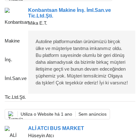
Konbantsan Makine İnş. İml.San.ve
Tic.Ltd.Şti.
Mika E.T.
Autoline platformundan ürünümüzü birçok
ülke ve müşteriye tanıtma imkanımız oldu.
Bu platform sayesinde olumlu bir geri dönüş
daha alamadıysak da bizimle birkaç müşteri
iletişime geçti ve bunun devam edeceğinden
şüphemiz yok. Müşteri temsilcimiz Olgaya
da tşkler! Çok teşekkür ederiz! İyi ki varsınız!
Utiliza o Website há 1 ano
Sem anúncios
ALİ ATCI BUS MARKET
Hüseyin Atcı