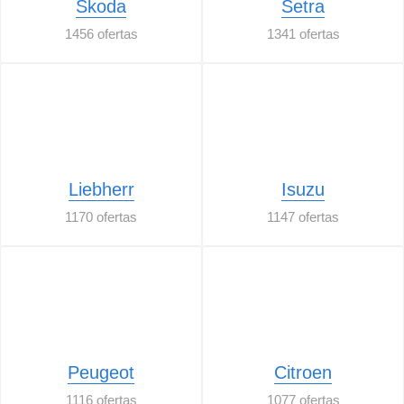
Škoda
Setra
1456 ofertas
1341 ofertas
Liebherr
Isuzu
1170 ofertas
1147 ofertas
Peugeot
Citroen
1116 ofertas
1077 ofertas