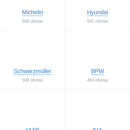
Michelin
Hyundai
568 ofertas
541 ofertas
Schwarzmüller
BPW
508 ofertas
464 ofertas