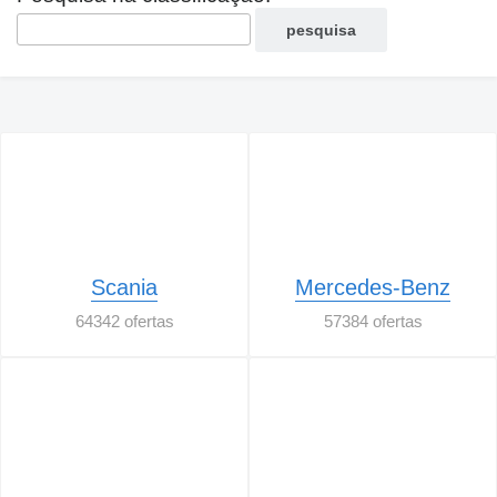
Scania
Mercedes-Benz
64342 ofertas
57384 ofertas