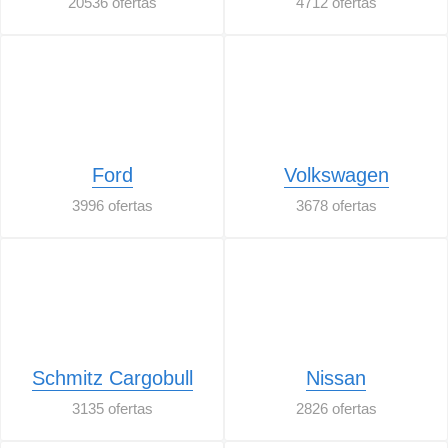
20536 ofertas
4712 ofertas
Ford
Volkswagen
3996 ofertas
3678 ofertas
Schmitz Cargobull
Nissan
3135 ofertas
2826 ofertas