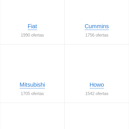
Fiat
Cummins
1990 ofertas
1756 ofertas
Mitsubishi
Howo
1705 ofertas
1542 ofertas