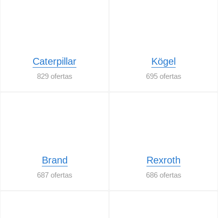
Caterpillar
Kögel
829 ofertas
695 ofertas
Brand
Rexroth
687 ofertas
686 ofertas