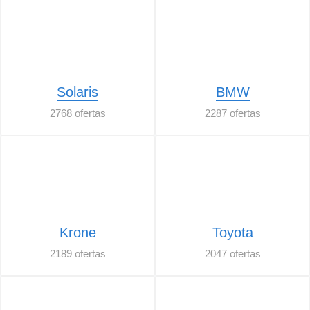
Solaris
BMW
2768 ofertas
2287 ofertas
Krone
Toyota
2189 ofertas
2047 ofertas