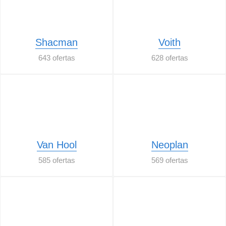
Shacman
Voith
643 ofertas
628 ofertas
Van Hool
Neoplan
585 ofertas
569 ofertas