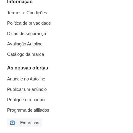
Informação
Termos e Condições
Política de privacidade
Dicas de segurança
Avaliação Autoline
Catálogo da marca
As nossas ofertas
Anuncie no Autoline
Publicar um anúncio
Publique um banner
Programa de afiliados
Empresas