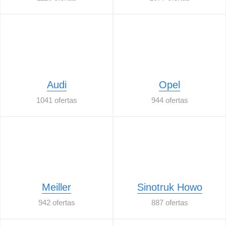
Audi
Opel
1041 ofertas
944 ofertas
Meiller
Sinotruk Howo
942 ofertas
887 ofertas