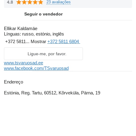
4.8
23 avaliações
Seguir o vendedor
Ellikar Kaldamäe
Línguas:
russo, estónio, inglês
+372 5811...
Mostrar
+372 5811 6804
Ligue-me, por favor.
www.tsvaruosad.ee
www.facebook.com/TSvaruosad
Endereço
Estónia, Reg. Tartu, 60512, Kõrveküla, Pärna, 19