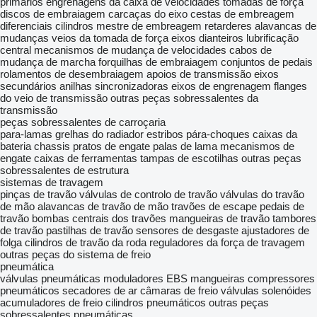
primários
engrenagens da caixa de velocidades
tomadas de força
discos de embraiagem
carcaças do eixo
cestas de embreagem
diferenciais
cilindros mestre de embreagem
retarderes
alavancas de
mudanças
veios da tomada de força
eixos dianteiros
lubrificação
central
mecanismos de mudança de velocidades
cabos de
mudança de marcha
forquilhas de embraiagem
conjuntos de pedais
rolamentos de desembraiagem
apoios de transmissão
eixos
secundários
anilhas sincronizadoras
eixos de engrenagem
flanges
do veio de transmissão
outras peças sobressalentes da
transmissão
peças sobressalentes de carroçaria
para-lamas
grelhas do radiador
estribos
pára-choques
caixas da
bateria
chassis
pratos de engate
palas de lama
mecanismos de
engate
caixas de ferramentas
tampas de escotilhas
outras peças
sobressalentes de estrutura
sistemas de travagem
pinças de travão
válvulas de controlo de travão
válvulas do travão
de mão
alavancas de travão de mão
travões de escape
pedais de
travão
bombas centrais dos travões
mangueiras de travão
tambores
de travão
pastilhas de travão
sensores de desgaste
ajustadores de
folga
cilindros de travão da roda
reguladores da força de travagem
outras peças do sistema de freio
pneumática
válvulas pneumáticas
moduladores EBS
mangueiras
compressores
pneumáticos
secadores de ar
câmaras de freio
válvulas solenóides
acumuladores de freio
cilindros pneumáticos
outras peças
sobressalentes pneumáticas