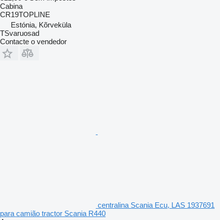
Cabina
CR19TOPLINE
Estónia, Kõrveküla
TSvaruosad
Contacte o vendedor
centralina Scania Ecu, LAS 1937691
para camião tractor Scania R440