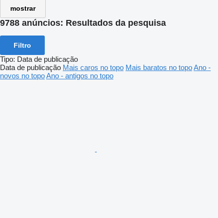
mostrar
9788 anúncios:
Resultados da pesquisa
Filtro
Tipo
:
Data de publicação
Data de publicação
Mais caros no topo
Mais baratos no topo
Ano -
novos no topo
Ano - antigos no topo