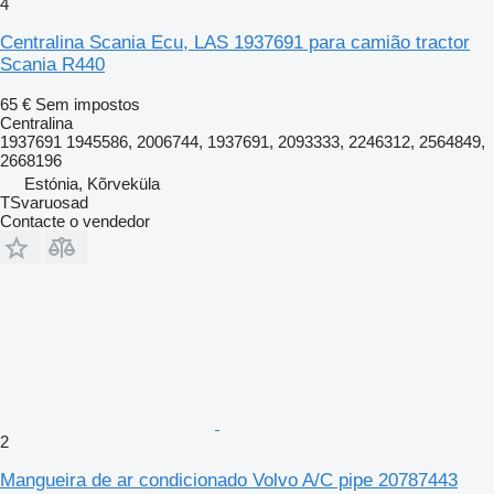
4
Centralina Scania Ecu, LAS 1937691 para camião tractor
Scania R440
65 €
Sem impostos
Centralina
1937691 1945586, 2006744, 1937691, 2093333, 2246312, 2564849,
2668196
Estónia, Kõrveküla
TSvaruosad
Contacte o vendedor
2
Mangueira de ar condicionado Volvo A/C pipe 20787443