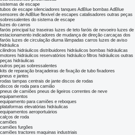
sistemas de escape
tubos de escape
silenciadores
tanques AdBlue
bombas AdBlue
sensores de AdBlue
flexivel de escapes
catalisadores
outras peças
sobressalentes do sistema de escape
luzes do carros
faróis principal
luz traseiras
luzes de teto
faróis de nevoeiro
luzes de
estacionamento
indicadores de mudança de direção
carcaças dos
faróis
luzes de circulação diurna
lâmpadas carros
luzes de aviso
hidráulica
cilindros hidráulicos
distribuidores hidráulicos
bombas hidráulicas
motores hidráulicos
reservatórios hidráulico
filtros hidráulicos
outras
peças hidráulicas
outros peças sobressalentes
kits de reparação
braçadeiras de fixação de tubo
fixadores
pneus e jantes
rodas
tampas centrais de jante
discos de rodas
discos de roda para camião
pneus de camiões
pneus de ligeiros
correntes de neve
equipamentos
equipamento para camiões e reboques
plataformas elevatórias hidráulicas
equipamentos aeroportuários
calços de roda
camiões
camiões furgões
camiões tractores
maquinas industriais