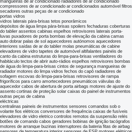
mangueiras de ar condicionado
radiadores de ar condicionado
compressores de ar condicionado
ar condicionados automóvel
filtros
secadores
outras peças de ar condicionado
portas
vidros
vidros laterais
pára-brisas
tetos ponorâmicos
depósitos de água limpa pára-brisas
spoilers
fechaduras
coberturas
do tablier
assentos
cabinas
espelhos retrovisores laterais
porta-
luvas
puxadores de porta
bombas de elevação da cabina
camas
auto dobrar
palas de sol
aquecedores autónomos
aquecedores
interiores
saídas de ar do tablier
molas pneumáticas de cabine
elevadores de vidro
tapetes de automóvel
altifalantes
painéis de
canto da cabina
estruturas do limpa-para-brisas
ventiladores do
habitáculo
tectos de abrir
auto-rádios
espelhos retrovisores
bombas
de água do limpa-para-brisas
cintos de segurança
mangueiras de
radiador
motores do limpa vidros
fechos do capô
radiadores de
sofagem
escovas do limpa-para-brisas
retrovisores de rampa
frigoríficos para carro
amortecedores pneumáticos
válvulas do
aquecedor
cabos de abertura de porta
airbags
motores de ajuste do
assento
cortinas de proteção solar
caixas do painel de instrumentos
outras peças de cabina
eléctricas
centralinas
paineis de instrumentos
sensores
comandos sob o
volante
fios elétricos
conversores de frequência
caixas de fusíveis
elevadores de vidro eletrico
controlos remotos da suspensão
relés
botões de comando
cabos
geradores
bobinas de ignição
tacógrafos
motores de arranque
buzinas
interruptores da bateria
fitas de airbag
sensores de temperatura interior
sensores de ESP
motores elétricos