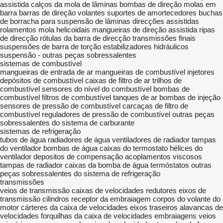
assistida
calços da mola de lâminas
bombas de direção
molas em
barra
barras de direção
volantes
suportes de amortecedores
buchas
de borracha para suspensão de lâminas
direcções assistidas
rolamentos
mola helicoidais
mangueiras de direção assistida
ripas
de direcção
rótulas da barra de direcção
transmissões finais
suspensões de barra de torção
estabilizadores hidráulicos
suspensão - outras peças sobressalentes
sistemas de combustível
mangueiras de entrada de ar
mangueiras de combustível
injetores
depósitos de combustível
caixas de filtro de ar
trilhos de
combustível
sensores do nível do combustível
bombas de
combustível
filtros de combustível
tanques de ar
bombas de injeção
sensores de pressão de combustível
carcaças de filtro de
combustível
reguladores de pressão de combustível
outras peças
sobressalentes do sistema de carburante
sistemas de refrigeração
tubos de água
radiadores de água
ventiladores de radiador
tampas
do ventilador
bombas de água
caixas do termostato
hélices do
ventilador
depositos de compensação
acoplamentos viscosos
tampas de radiador
caixas da bomba de água
termóstatos
outras
peças sobressalentes do sistema de refrigeração
transmissões
veios de transmissão
caixas de velocidades
redutores
eixos de
transmissão
cilindros receptor da embraiagem
corpos do volante do
motor
cárteres da caixa de velocidades
eixos traseiros
alavancas de
velocidades
forquilhas da caixa de velocidades
embraiagens
veios