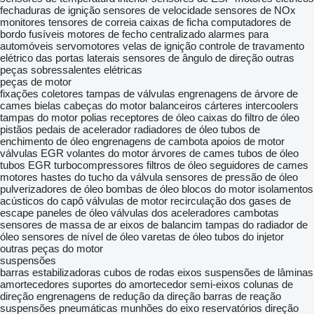
fechaduras de ignição
sensores de velocidade
sensores de NOx
monitores
tensores de correia
caixas de ficha
computadores de
bordo
fusíveis
motores de fecho centralizado
alarmes para
automóveis
servomotores
velas de ignição
controle de travamento
elétrico das portas laterais
sensores de ângulo de direção
outras
peças sobressalentes elétricas
peças de motor
fixações
coletores
tampas de válvulas
engrenagens de árvore de
cames
bielas
cabeças do motor
balanceiros
cárteres
intercoolers
tampas do motor
polias
receptores de óleo
caixas do filtro de óleo
pistãos
pedais de acelerador
radiadores de óleo
tubos de
enchimento de óleo
engrenagens de cambota
apoios de motor
válvulas EGR
volantes do motor
árvores de cames
tubos de óleo
tubos EGR
turbocompressores
filtros de óleo
seguidores de cames
motores
hastes do tucho da válvula
sensores de pressão de óleo
pulverizadores de óleo
bombas de óleo
blocos do motor
isolamentos
acústicos do capô
válvulas de motor
recirculação dos gases de
escape
paneles de óleo
válvulas dos aceleradores
cambotas
sensores de massa de ar
eixos de balancim
tampas do radiador de
óleo
sensores de nível de óleo
varetas de óleo
tubos do injetor
outras peças do motor
suspensões
barras estabilizadoras
cubos de rodas
eixos
suspensões de lâminas
amortecedores
suportes do amortecedor
semi-eixos
colunas de
direção
engrenagens de redução da direção
barras de reação
suspensões pneumáticas
munhões do eixo
reservatórios direção