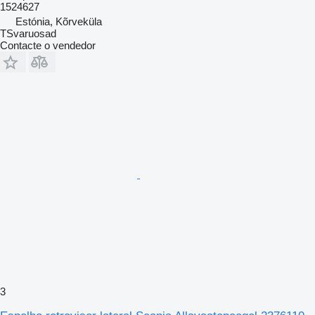
1524627
Estónia, Kõrveküla
TSvaruosad
Contacte o vendedor
3