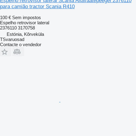
Espelho retrovisor lateral Scania Allavaatepeegel 2376110
para camião tractor Scania R410
100 €
Sem impostos
Espelho retrovisor lateral
2376110 3170758
Estónia, Kõrveküla
TSvaruosad
Contacte o vendedor