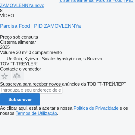
cisterna alimentar Parcisa Food | PID
ZAMOVLENNYa novo
8
VÍDEO
Parcisa Food | PID ZAMOVLENNYa
Preço sob consulta
Cisterna alimentar
2025
Volume
30 m³
0 compartimento
Ucrânia, Kyievo - Sviatoshynskyi r-on, s.Buzova
TOV "T-TREYLER"
Contacte o vendedor
Subscreva para receber novos anúncios da ТОВ "Т-ТРЕЙЛЕР"
Subscrever
Ao clicar aqui, está a aceitar a nossa
Política de Privacidade
e os
nossos
Termos de Utilização
.