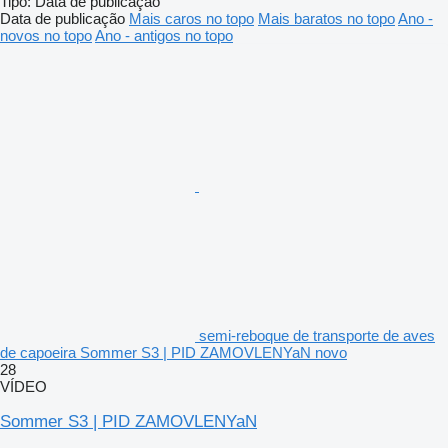
Tipo
:
Data de publicação
Data de publicação
Mais caros no topo
Mais baratos no topo
Ano -
novos no topo
Ano - antigos no topo
semi-reboque de transporte de aves
de capoeira Sommer S3 | PID ZAMOVLENYaN novo
28
VÍDEO
Sommer S3 | PID ZAMOVLENYaN