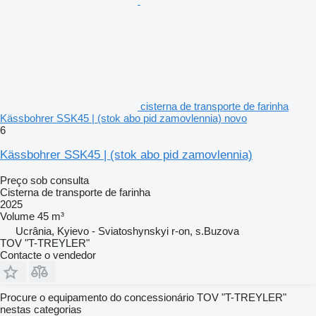
cisterna de transporte de farinha
Kässbohrer SSK45 | (stok abo pid zamovlennia) novo
6
Kässbohrer SSK45 | (stok abo pid zamovlennia)
Preço sob consulta
Cisterna de transporte de farinha
2025
Volume
45 m³
Ucrânia, Kyievo - Sviatoshynskyi r-on, s.Buzova
TOV "T-TREYLER"
Contacte o vendedor
Procure o equipamento do concessionário TOV "T-TREYLER"
nestas categorias