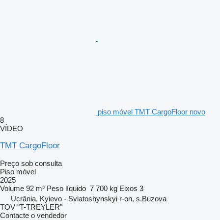
piso móvel TMT CargoFloor novo
8
VÍDEO
TMT CargoFloor
Preço sob consulta
Piso móvel
2025
Volume
92 m³
Peso líquido
7 700 kg
Eixos
3
Ucrânia, Kyievo - Sviatoshynskyi r-on, s.Buzova
TOV "T-TREYLER"
Contacte o vendedor