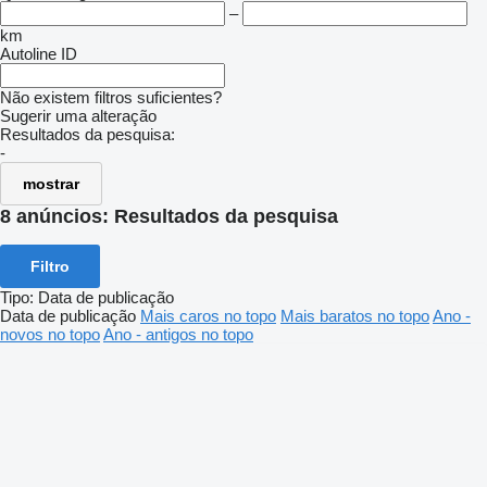
–
km
Autoline ID
Não existem filtros suficientes?
Sugerir uma alteração
Resultados da pesquisa:
-
mostrar
8 anúncios:
Resultados da pesquisa
Filtro
Tipo
:
Data de publicação
Data de publicação
Mais caros no topo
Mais baratos no topo
Ano -
novos no topo
Ano - antigos no topo