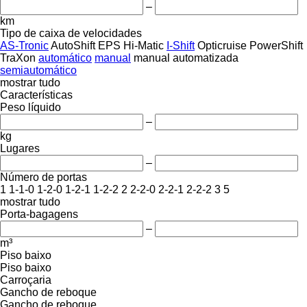
–
km
Tipo de caixa de velocidades
AS-Tronic
AutoShift
EPS
Hi-Matic
I-Shift
Opticruise
PowerShift
TraXon
automático
manual
manual automatizada
semiautomático
mostrar tudo
Características
Peso líquido
–
kg
Lugares
–
Número de portas
1
1-1-0
1-2-0
1-2-1
1-2-2
2
2-2-0
2-2-1
2-2-2
3
5
mostrar tudo
Porta-bagagens
–
m³
Piso baixo
Piso baixo
Carroçaria
Gancho de reboque
Gancho de reboque