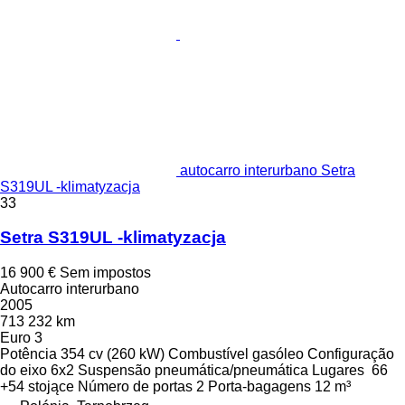
autocarro interurbano Setra
S319UL -klimatyzacja
33
Setra S319UL -klimatyzacja
16 900 €
Sem impostos
Autocarro interurbano
2005
713 232 km
Euro 3
Potência
354 cv (260 kW)
Combustível
gasóleo
Configuração
do eixo
6x2
Suspensão
pneumática/pneumática
Lugares
66
+54 stojące
Número de portas
2
Porta-bagagens
12 m³