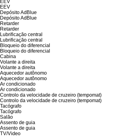
EEV
EEV
Depósito AdBlue
Depósito AdBlue
Retarder
Retarder
Lubrificação central
Lubrificação central
Bloqueio do diferencial
Bloqueio do diferencial
Cabina
Volante a direita
Volante a direita
Aquecedor autônomo
Aquecedor autônomo
Ar condicionado
Ar condicionado
Controlo da velocidade de cruzeiro (tempomat)
Controlo da velocidade de cruzeiro (tempomat)
Tacógrafo
Tacógrafo
Salão
Assento de guia
Assento de guia
TV/Video