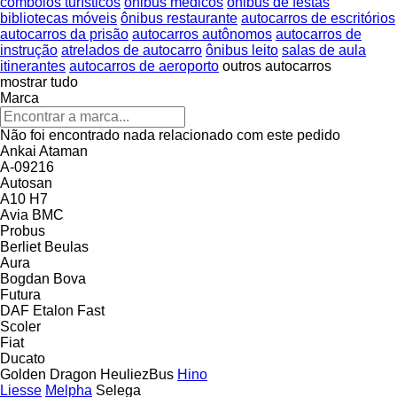
comboios turísticos
ônibus médicos
ônibus de festas
bibliotecas móveis
ônibus restaurante
autocarros de escritórios
autocarros da prisão
autocarros autônomos
autocarros de
instrução
atrelados de autocarro
ônibus leito
salas de aula
itinerantes
autocarros de aeroporto
outros autocarros
mostrar tudo
Marca
Não foi encontrado nada relacionado com este pedido
Ankai
Ataman
A-09216
Autosan
A10
H7
Avia
BMC
Probus
Berliet
Beulas
Aura
Bogdan
Bova
Futura
DAF
Etalon
Fast
Scoler
Fiat
Ducato
Golden Dragon
HeuliezBus
Hino
Liesse
Melpha
Selega