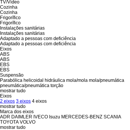
TV/Video
Cozinha
Cozinha
Frigorífico
Frigorífico
Instalações sanitárias
Instalações sanitárias
Adaptado a pessoas com deficiência
Adaptado a pessoas com deficiência
Eixos
ABS
ABS
EBS
EBS
Suspensão
Parabólica
helicoidal
hidráulica
mola/mola
mola/pneumática
pneumática/pneumática
torção
mostrar tudo
Eixos
2 eixos
3 eixos
4 eixos
mostrar tudo
Marca dos eixos
ADR
DAIMLER
IVECO
Isuzu
MERCEDES-BENZ
SCANIA
TOYOTA
VOLVO
mostrar tudo