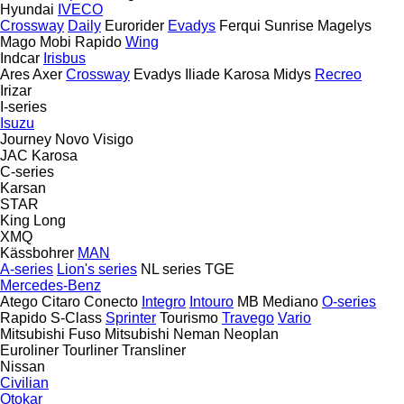
Hyundai
IVECO
Crossway
Daily
Eurorider
Evadys
Ferqui Sunrise
Magelys
Mago
Mobi
Rapido
Wing
Indcar
Irisbus
Ares
Axer
Crossway
Evadys
Iliade
Karosa
Midys
Recreo
Irizar
I-series
Isuzu
Journey
Novo
Visigo
JAC
Karosa
C-series
Karsan
STAR
King Long
XMQ
Kässbohrer
MAN
A-series
Lion's series
NL series
TGE
Mercedes-Benz
Atego
Citaro
Conecto
Integro
Intouro
MB
Mediano
O-series
Rapido
S-Class
Sprinter
Tourismo
Travego
Vario
Mitsubishi Fuso
Mitsubishi
Neman
Neoplan
Euroliner
Tourliner
Transliner
Nissan
Civilian
Otokar