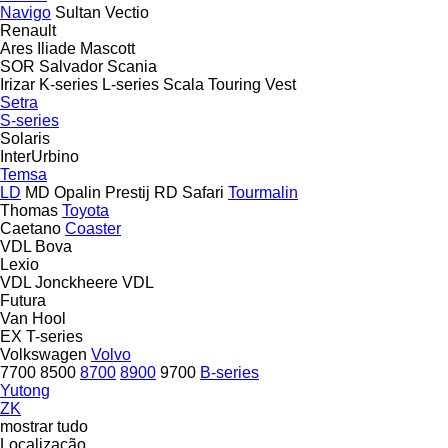
Navigo
Sultan
Vectio
Renault
Ares
Iliade
Mascott
SOR
Salvador
Scania
Irizar
K-series
L-series
Scala
Touring
Vest
Setra
S-series
Solaris
InterUrbino
Temsa
LD
MD
Opalin
Prestij
RD
Safari
Tourmalin
Thomas
Toyota
Caetano
Coaster
VDL Bova
Lexio
VDL Jonckheere
VDL
Futura
Van Hool
EX
T-series
Volkswagen
Volvo
7700
8500
8700
8900
9700
B-series
Yutong
ZK
mostrar tudo
Localização