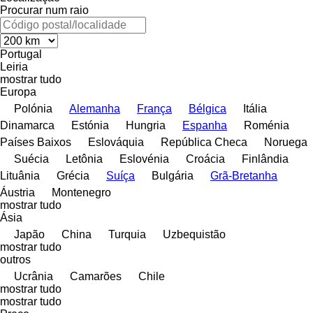
Procurar num raio
Portugal
Leiria
mostrar tudo
Europa
Polónia
Alemanha
França
Bélgica
Itália
Dinamarca
Estónia
Hungria
Espanha
Roménia
Países Baixos
Eslováquia
República Checa
Noruega
Suécia
Letônia
Eslovénia
Croácia
Finlândia
Lituânia
Grécia
Suíça
Bulgária
Grã-Bretanha
Áustria
Montenegro
mostrar tudo
Ásia
Japão
China
Turquia
Uzbequistão
mostrar tudo
outros
Ucrânia
Camarões
Chile
mostrar tudo
mostrar tudo