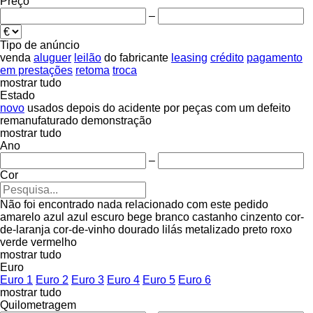
Preço
–
Tipo de anúncio
venda
aluguer
leilão
do fabricante
leasing
crédito
pagamento
em prestações
retoma
troca
mostrar tudo
Estado
novo
usados
depois do acidente
por peças
com um defeito
remanufaturado
demonstração
mostrar tudo
Ano
–
Cor
Não foi encontrado nada relacionado com este pedido
amarelo
azul
azul escuro
bege
branco
castanho
cinzento
cor-
de-laranja
cor-de-vinho
dourado
lilás
metalizado
preto
roxo
verde
vermelho
mostrar tudo
Euro
Euro 1
Euro 2
Euro 3
Euro 4
Euro 5
Euro 6
mostrar tudo
Quilometragem