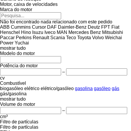
Motor, caixa de velocidades
Marca do motor
Não foi encontrado nada relacionado com este pedido
ABB
Cummins
Cursor
DAF
Daimler-Benz
Deutz
FPT
Fiat
Henschel
Hino
Isuzu
Iveco
MAN
Mercedes Benz
Mitsubishi
Paccar
Perkins
Renault
Scania
Teco
Toyota
Volvo
Weichai
Power
Yuchai
mostrar tudo
Modelo do motor
Potência do motor
–
cv
Combustível
biogasóleo
elétrico
elétrico/gasóleo
gasolina
gasóleo
gás
gás/gasolina
mostrar tudo
Volume do motor
–
cm³
Filtro de partículas
Filtro de partículas