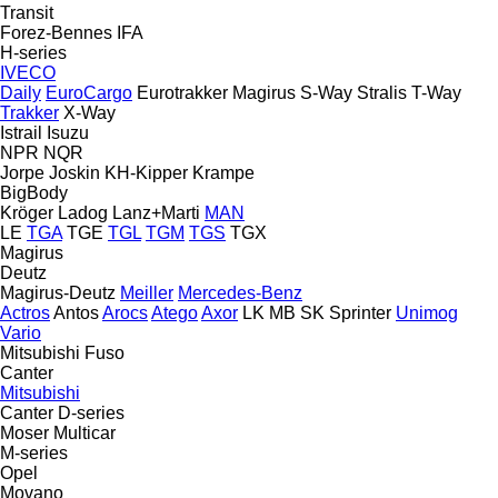
Transit
Forez-Bennes
IFA
H-series
IVECO
Daily
EuroCargo
Eurotrakker
Magirus
S-Way
Stralis
T-Way
Trakker
X-Way
Istrail
Isuzu
NPR
NQR
Jorpe
Joskin
KH-Kipper
Krampe
BigBody
Kröger
Ladog
Lanz+Marti
MAN
LE
TGA
TGE
TGL
TGM
TGS
TGX
Magirus
Deutz
Magirus-Deutz
Meiller
Mercedes-Benz
Actros
Antos
Arocs
Atego
Axor
LK
MB
SK
Sprinter
Unimog
Vario
Mitsubishi Fuso
Canter
Mitsubishi
Canter
D-series
Moser
Multicar
M-series
Opel
Movano