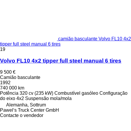
camião basculante Volvo FL10 4x2
tipper full steel manual 6 tires
19
Volvo FL10 4x2 tipper full steel manual 6 tires
9 500 €
Camião basculante
1992
740 000 km
Potência
320 cv (235 kW)
Combustível
gasóleo
Configuração
do eixo
4x2
Suspensão
mola/mola
Alemanha, Sottrum
Pawel‘s Truck Center GmbH
Contacte o vendedor