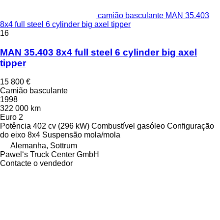
camião basculante MAN 35.403
8x4 full steel 6 cylinder big axel tipper
16
MAN 35.403 8x4 full steel 6 cylinder big axel
tipper
15 800 €
Camião basculante
1998
322 000 km
Euro 2
Potência
402 cv (296 kW)
Combustível
gasóleo
Configuração
do eixo
8x4
Suspensão
mola/mola
Alemanha, Sottrum
Pawel‘s Truck Center GmbH
Contacte o vendedor