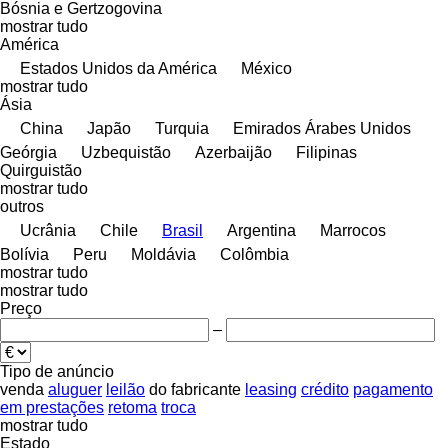
Bósnia e Gertzogovina
mostrar tudo
América
Estados Unidos da América
México
mostrar tudo
Ásia
China
Japão
Turquia
Emirados Árabes Unidos
Geórgia
Uzbequistão
Azerbaijão
Filipinas
Quirguistão
mostrar tudo
outros
Ucrânia
Chile
Brasil
Argentina
Marrocos
Bolívia
Peru
Moldávia
Colômbia
mostrar tudo
mostrar tudo
Preço
–
Tipo de anúncio
venda
aluguer
leilão
do fabricante
leasing
crédito
pagamento
em prestações
retoma
troca
mostrar tudo
Estado