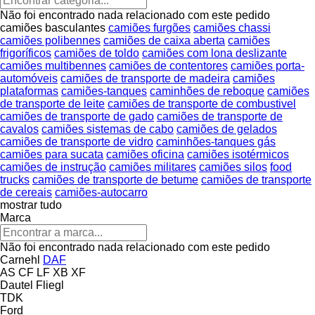
Não foi encontrado nada relacionado com este pedido
camiões basculantes
camiões furgões
camiões chassi
camiões polibennes
camiões de caixa aberta
camiões
frigoríficos
camiões de toldo
camiões com lona deslizante
camiões multibennes
camiões de contentores
camiões porta-
automóveis
camiões de transporte de madeira
camiões
plataformas
camiões-tanques
caminhões de reboque
camiões
de transporte de leite
camiões de transporte de combustivel
camiões de transporte de gado
camiões de transporte de
cavalos
camiões sistemas de cabo
camiões de gelados
camiões de transporte de vidro
caminhões-tanques gás
camiões para sucata
camiões oficina
camiões isotérmicos
camiões de instrução
camiões militares
camiões silos
food
trucks
camiões de transporte de betume
camiões de transporte
de cereais
camiões-autocarro
mostrar tudo
Marca
Não foi encontrado nada relacionado com este pedido
Carnehl
DAF
AS
CF
LF
XB
XF
Dautel
Fliegl
TDK
Ford