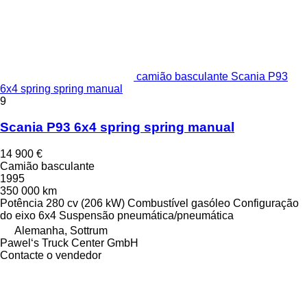
camião basculante Scania P93
6x4 spring spring manual
9
Scania P93 6x4 spring spring manual
14 900 €
Camião basculante
1995
350 000 km
Potência
280 cv (206 kW)
Combustível
gasóleo
Configuração
do eixo
6x4
Suspensão
pneumática/pneumática
Alemanha, Sottrum
Pawel‘s Truck Center GmbH
Contacte o vendedor