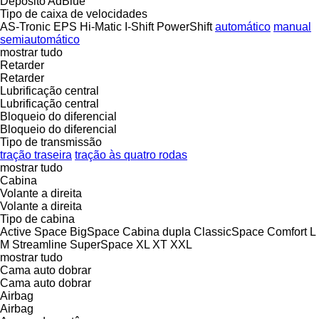
Depósito AdBlue
Tipo de caixa de velocidades
AS-Tronic
EPS
Hi-Matic
I-Shift
PowerShift
automático
manual
semiautomático
mostrar tudo
Retarder
Retarder
Lubrificação central
Lubrificação central
Bloqueio do diferencial
Bloqueio do diferencial
Tipo de transmissão
tração traseira
tração às quatro rodas
mostrar tudo
Cabina
Volante a direita
Volante a direita
Tipo de cabina
Active Space
BigSpace
Cabina dupla
ClassicSpace
Comfort
L
M
Streamline
SuperSpace
XL
XT
XXL
mostrar tudo
Cama auto dobrar
Cama auto dobrar
Airbag
Airbag