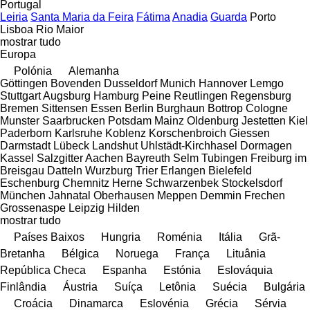
Portugal
Leiria
Santa Maria da Feira
Fátima
Anadia
Guarda
Porto
Lisboa
Rio Maior
mostrar tudo
Europa
Polónia
Alemanha
Göttingen
Bovenden
Dusseldorf
Munich
Hannover
Lemgo
Stuttgart
Augsburg
Hamburg
Peine
Reutlingen
Regensburg
Bremen
Sittensen
Essen
Berlin
Burghaun
Bottrop
Cologne
Munster
Saarbrucken
Potsdam
Mainz
Oldenburg
Jestetten
Kiel
Paderborn
Karlsruhe
Koblenz
Korschenbroich
Giessen
Darmstadt
Lübeck
Landshut
Uhlstädt-Kirchhasel
Dormagen
Kassel
Salzgitter
Aachen
Bayreuth
Selm
Tubingen
Freiburg im
Breisgau
Datteln
Wurzburg
Trier
Erlangen
Bielefeld
Eschenburg
Chemnitz
Herne
Schwarzenbek
Stockelsdorf
München
Jahnatal
Oberhausen
Meppen
Demmin
Frechen
Grossenaspe
Leipzig
Hilden
mostrar tudo
Países Baixos
Hungria
Roménia
Itália
Grã-
Bretanha
Bélgica
Noruega
França
Lituânia
República Checa
Espanha
Estónia
Eslováquia
Finlândia
Áustria
Suíça
Letônia
Suécia
Bulgária
Croácia
Dinamarca
Eslovénia
Grécia
Sérvia