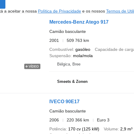
stá a aceitar a nossa
Política de Privacidade
e os nossos
Termos de Util
Mercedes-Benz Atego 917
Camião basculante
2001
509 763 km
Combustível
gasóleo
Capacidade de carg
Suspensão
mola/mola
Bélgica, Bree
VÍDEO
Smeets & Zonen
IVECO 90E17
Camião basculante
2006
220 366 km
Euro 3
Potência
170 cv (125 kW)
Volume
2,9 m³