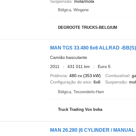
Suspensão
mola/mola
Bélgica, Wingene
DEGROOTE TRUCKS-BELGIUM
MAN TGS 33.480 6x6 ALLRAD -BB(S)-
Camião basculante
2011
431 011 km
Euro 5
Potência
480 cv (353 kW)
Combustível
g
Configuração do eixo
6x6
Suspensão
mol
Bélgica, Tessenderlo-Ham
Truck Trading Vos bvba
MAN 26.280 (6 CYLINDER / MANUAL