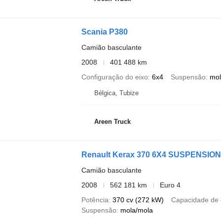
Scania P380
Camião basculante
2008
401 488 km
Configuração do eixo
6x4
Suspensão
mol
Bélgica, Tubize
Areen Truck
Renault Kerax 370 6X4 SUSPENSIO
Camião basculante
2008
562 181 km
Euro 4
Potência
370 cv (272 kW)
Capacidade de 
Suspensão
mola/mola