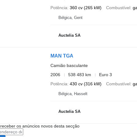
Potência
360 cv (265 kW)
Combustível
g
Bélgica, Gent
Auctelia SA
MAN TGA
Camião basculante
2006
538 483 km
Euro 3
Potência
430 cv (316 kW)
Combustível
g
Bélgica, Hasselt
Auctelia SA
 receber os anúncios novos desta secção