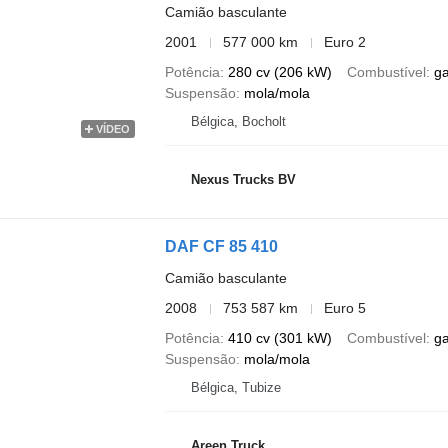
Camião basculante
2001
577 000 km
Euro 2
Potência
280 cv (206 kW)
Combustível
g
Suspensão
mola/mola
Bélgica, Bocholt
VÍDEO
Nexus Trucks BV
DAF CF 85 410
Camião basculante
2008
753 587 km
Euro 5
Potência
410 cv (301 kW)
Combustível
g
Suspensão
mola/mola
Bélgica, Tubize
Areen Truck