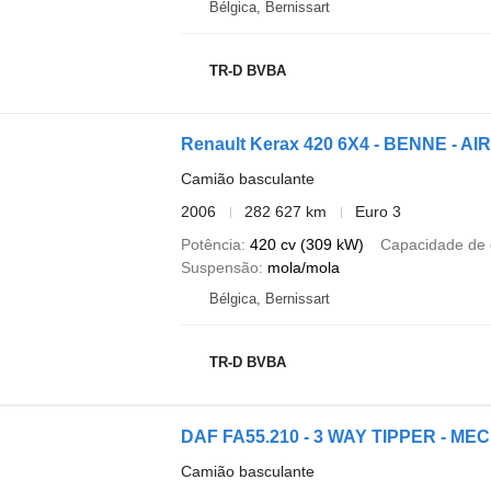
Bélgica, Bernissart
TR-D BVBA
Renault Kerax 420 6X4 - BENNE - A
Camião basculante
2006
282 627 km
Euro 3
Potência
420 cv (309 kW)
Capacidade de 
Suspensão
mola/mola
Bélgica, Bernissart
TR-D BVBA
DAF FA55.210 - 3 WAY TIPPER - M
Camião basculante