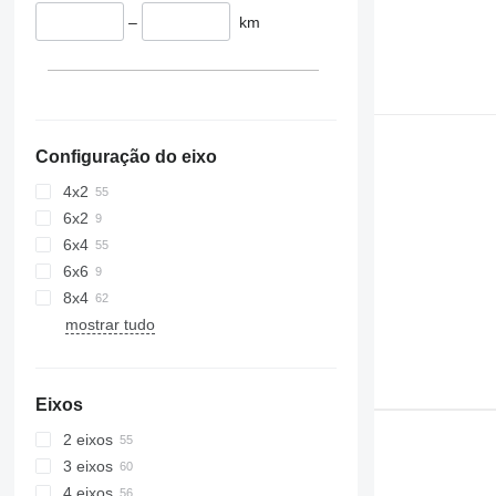
–
km
Configuração do eixo
4x2
6x2
6x4
6x6
8x4
mostrar tudo
Eixos
2 eixos
3 eixos
4 eixos