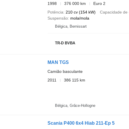
1998
376 000 km
Euro 2
Potência
210 cv (154 kW)
Capacidade de 
Suspensão
mola/mola
Bélgica, Bernissart
TR-D BVBA
MAN TGS
Camião basculante
2011
386 115 km
Bélgica, Grâce-Hollogne
Scania P400 6x4 Hiab 211-Ep 5