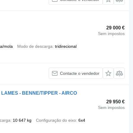
29 000 €
Sem impostos
a/mola
Modo de descarga
tridirecional
Contacte o vendedor
N LAMES - BENNE/TIPPER - AIRCO
29 950 €
Sem impostos
carga
10 647 kg
Configuração do eixo
6x4