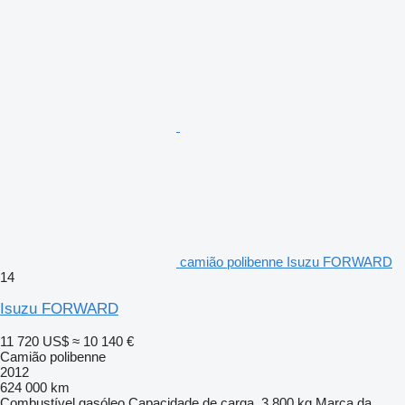
camião polibenne Isuzu FORWARD
14
Isuzu FORWARD
11 720 US$
≈ 10 140 €
Camião polibenne
2012
624 000 km
Combustível
gasóleo
Capacidade de carga
3 800 kg
Marca da