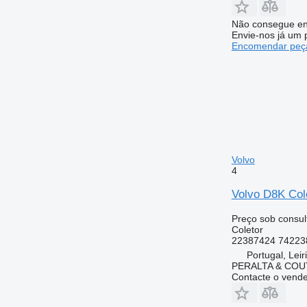
Não consegue en
Envie-nos já um 
Encomendar peça
Volvo
4
Volvo D8K Col
Preço sob consul
Coletor
22387424 74223
Portugal, Leir
PERALTA & COU
Contacte o vend