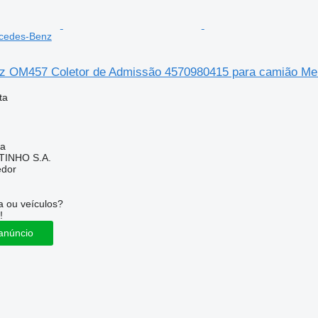
cedes-Benz
z OM457 Coletor de Admissão 4570980415 para camião Me
ta
ia
TINHO S.A.
edor
 ou veículos?
!
anúncio