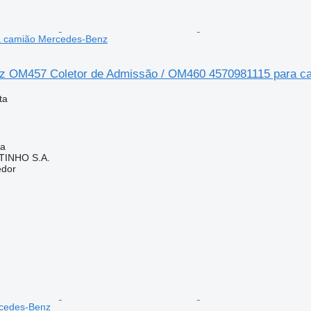
a camião Mercedes-Benz
z OM457 Coletor de Admissão / OM460 4570981115 para c
ta
ia
TINHO S.A.
edor
cedes-Benz