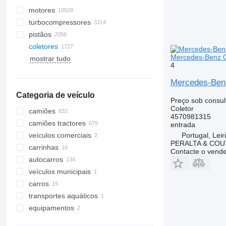
motores
turbocompressores
pistãos
coletores
Mercedes-Benz O
mostrar tudo
4
Mercedes-Ben
Categoria de veículo
Preço sob consul
Coletor
camiões
4570981315
camiões tractores
entrada
Portugal, Leir
veículos comerciais
PERALTA & COU
carrinhas
Contacte o vend
autocarros
veículos municipais
carros
maquinarias municipalas
transportes aquáticos
camiões de lixo
equipamentos
iates a motor
equipamento para camiões e