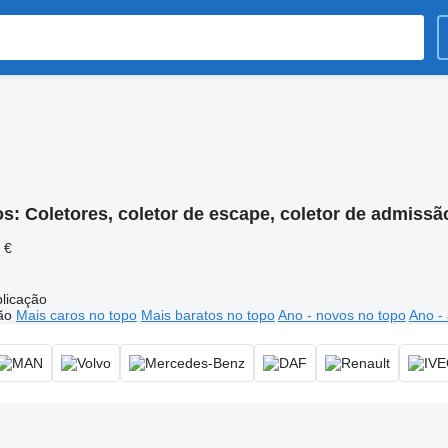
os:
Coletores, coletor de escape, coletor de admiss
 €
licação
ão
Mais caros no topo
Mais baratos no topo
Ano - novos no topo
Ano - 