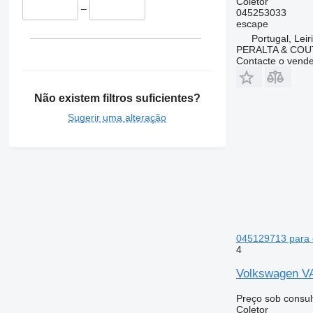
Coletor
–
045253033
escape
Portugal, Leir
PERALTA & COU
Contacte o vend
Não existem filtros suficientes?
Sugerir uma alteração
045129713 para 
4
Volkswagen VA
Preço sob consul
Coletor