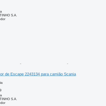
ia
TINHO S.A.
edor
tor de Escape 2243134 para camião Scania
ta
9
ia
TINHO S.A.
edor