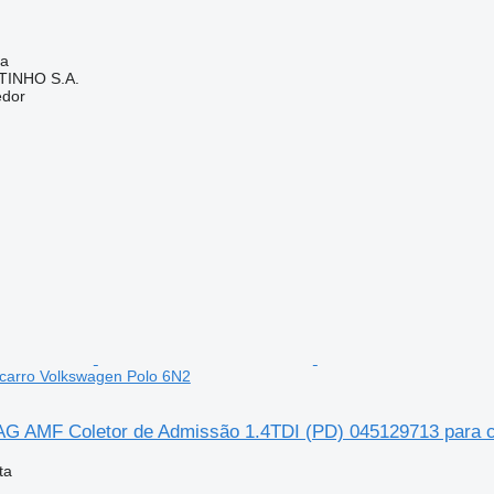
ia
TINHO S.A.
edor
carro Volkswagen Polo 6N2
G AMF Coletor de Admissão 1.4TDI (PD) 045129713 para c
ta