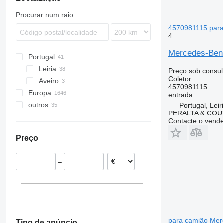
Recreo
TGS
Econic
Midlum
S-series
FMX
Procurar num raio
TGX
Intouro
Premium
N-series
4570981115 par
MB
T-series
VNL
4
O-series
Mercedes-Ben
Portugal
Sprinter
Leiria
Preço sob consul
Coletor
Aveiro
4570981115
Europa
entrada
outros
Estónia
Portugal, Leir
PERALTA & COU
Roménia
Ucrânia
Contacte o vend
Polónia
Preço
Países Baixos
Espanha
–
Lituânia
Dinamarca
Bélgica
mostrar tudo
para camião Mer
Tipo de anúncio