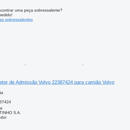
contrar uma peça sobressalente?
pedido!
s sobressalentes
etor de Admissão Volvo 22387424 para camião Volvo
ta
87424
ia
TINHO S.A.
edor