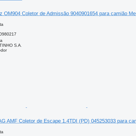
z OM904 Coletor de Admissão 9040901654 para camião Me
ta
0980217
ia
TINHO S.A.
edor
G AMF Coletor de Escape 1.4TDI (PD) 045253033 para ca
ta