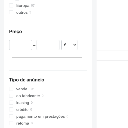
Europa
outros
Estónia
Itália
Ucrânia
Lituânia
Preço
Roménia
Países Baixos
–
Bélgica
Polónia
Espanha
mostrar tudo
Tipo de anúncio
venda
do fabricante
leasing
crédito
pagamento em prestações
retoma