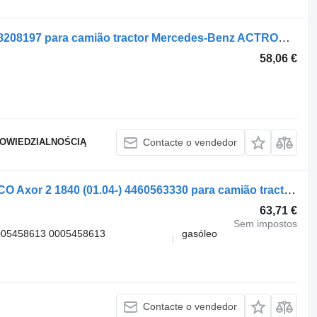
Controlo remoto da suspensão A0028208197 para camião tractor Mercedes-Benz ACTROS MP4
58,06 €
POWIEDZIALNOŚCIĄ
Contacte o vendedor
Controlo remoto da suspensão WABCO Axor 2 1840 (01.04-) 4460563330 para camião tractor Mercedes-Benz Actros, Axor MP1, MP2, MP3 (1996-2014)
63,71 €
Sem impostos
005458613 0005458613
gasóleo
Contacte o vendedor