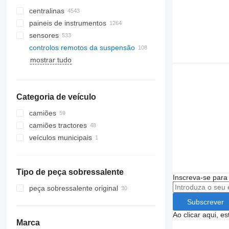
centralinas
paineis de instrumentos
sensores
controlos remotos da suspensão
mostrar tudo
Categoria de veículo
camiões
camiões tractores
veículos municipais
maquinarias municipalas
camiões de lixo
Tipo de peça sobressalente
Inscreva-se para
peça sobressalente original
Subscrever
Ao clicar aqui, e
Marca