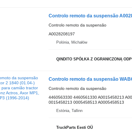
Controlo remoto da suspensão
A0028208197
Polónia, Michałów
QINDITO SPÓŁKA Z OGRANICZONĄ OD
Controlo remoto da suspensão
4460563330 4460561330 A0015458213 A0
0015458213 0005458513 A0005458513
Estónia, Tallinn
TruckParts Eesti OÜ