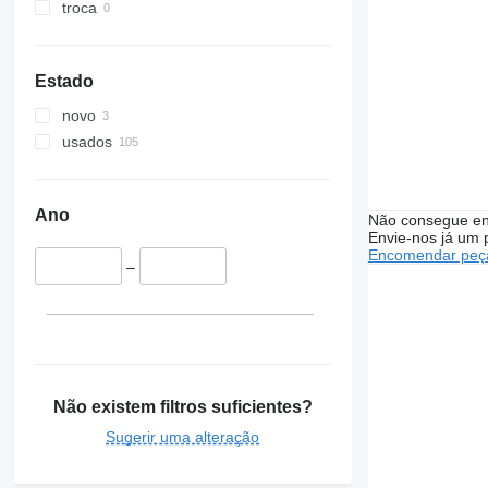
troca
Estado
novo
usados
Ano
Não consegue en
Envie-nos já um 
Encomendar peça
–
Não existem filtros suficientes?
Sugerir uma alteração