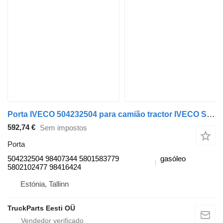
Porta IVECO 504232504 para camião tractor IVECO Stralis (01.02-)
592,74 €
Sem impostos
Porta
504232504 98407344 5801583779
gasóleo
5802102477 98416424
Estónia, Tallinn
TruckParts Eesti OÜ