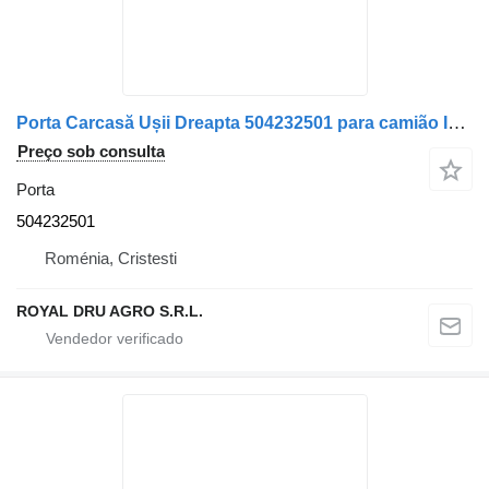
Porta Carcasă Ușii Dreapta 504232501 para camião IVECO 430
Preço sob consulta
Porta
504232501
Roménia, Cristesti
ROYAL DRU AGRO S.R.L.