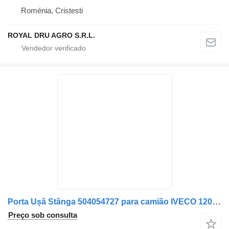
Roménia, Cristesti
ROYAL DRU AGRO S.R.L.
Porta Ușă Stânga 504054727 para camião IVECO 120E24 504054727 / 504213142
Preço sob consulta