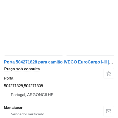
Porta 504271828 para camião IVECO EuroCargo I-III | 91 - 15
Preço sob consulta
Porta
504271828,504271808
Portugal, ARGONCILHE
Manaiacar