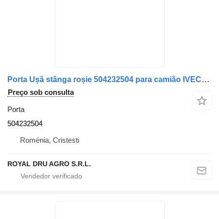
Porta Ușă stânga roșie 504232504 para camião IVECO 14302
Preço sob consulta
Porta
504232504
Roménia, Cristesti
ROYAL DRU AGRO S.R.L.