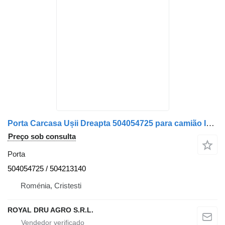
Porta Carcasa Ușii Dreapta 504054725 para camião IVECO 120E2
Preço sob consulta
Porta
504054725 / 504213140
Roménia, Cristesti
ROYAL DRU AGRO S.R.L.