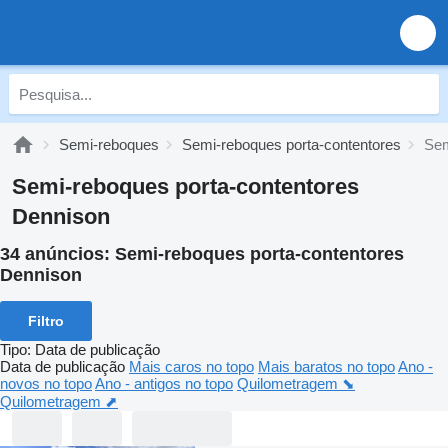
Semi-reboques
Semi-reboques porta-contentores
Sem
Semi-reboques porta-contentores
Dennison
34 anúncios:
Semi-reboques porta-contentores
Dennison
Filtro
Tipo
:
Data de publicação
Data de publicação
Mais caros no topo
Mais baratos no topo
Ano -
novos no topo
Ano - antigos no topo
Quilometragem ⬊
Quilometragem ⬈