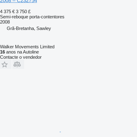
2008 – C232754
4 375 €
3 750 £
Semi-reboque porta-contentores
2008
Grã-Bretanha, Sawley
Walker Movements Limited
16
anos na Autoline
Contacte o vendedor