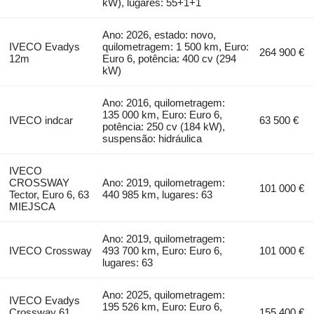
kW), lugares: 55+1+1
Ano: 2026, estado: novo,
IVECO Evadys
quilometragem: 1 500 km, Euro:
264 900 €
12m
Euro 6, potência: 400 cv (294
kW)
Ano: 2016, quilometragem:
135 000 km, Euro: Euro 6,
IVECO indcar
63 500 €
potência: 250 cv (184 kW),
suspensão: hidráulica
IVECO
CROSSWAY
Ano: 2019, quilometragem:
101 000 €
Tector, Euro 6, 63
440 985 km, lugares: 63
MIEJSCA
Ano: 2019, quilometragem:
IVECO Crossway
493 700 km, Euro: Euro 6,
101 000 €
lugares: 63
Ano: 2025, quilometragem:
IVECO Evadys
195 526 km, Euro: Euro 6,
Crossway 61
155 400 €