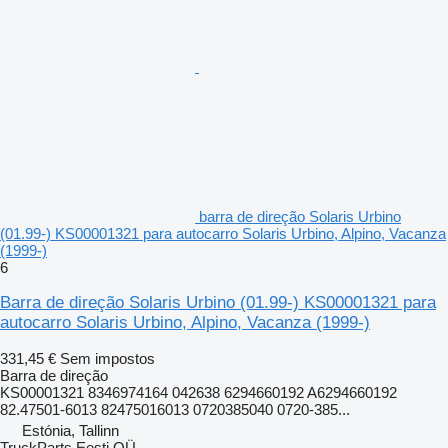
barra de direção Solaris Urbino
(01.99-) KS00001321 para autocarro Solaris Urbino, Alpino, Vacanza
(1999-)
6
Barra de direção Solaris Urbino (01.99-) KS00001321 para
autocarro Solaris Urbino, Alpino, Vacanza (1999-)
331,45 €
Sem impostos
Barra de direção
KS00001321 8346974164 042638 6294660192 A6294660192
82.47501-6013 82475016013 0720385040 0720-385...
Estónia, Tallinn
TruckParts Eesti OÜ