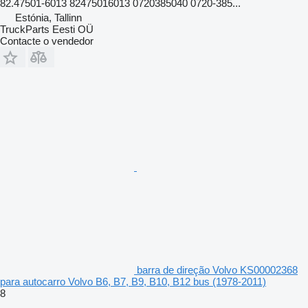
82.47501-6013 82475016013 0720385040 0720-385...
Estónia, Tallinn
TruckParts Eesti OÜ
Contacte o vendedor
barra de direção Volvo KS00002368
para autocarro Volvo B6, B7, B9, B10, B12 bus (1978-2011)
8