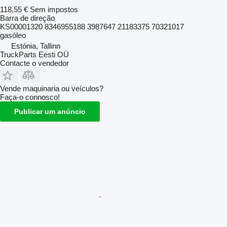
118,55 €
Sem impostos
Barra de direção
KS00001320 8346955188 3987647 21183375 70321017
gasóleo
Estónia, Tallinn
TruckParts Eesti OÜ
Contacte o vendedor
Vende maquinaria ou veículos?
Faça-o connosco!
Publicar um anúncio