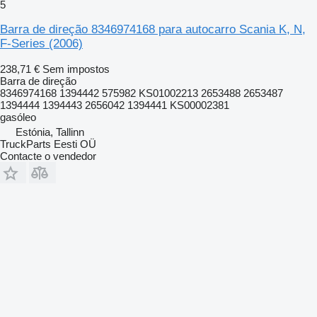
5
Barra de direção 8346974168 para autocarro Scania K, N,
F-Series (2006)
238,71 €
Sem impostos
Barra de direção
8346974168 1394442 575982 KS01002213 2653488 2653487
1394444 1394443 2656042 1394441 KS00002381
gasóleo
Estónia, Tallinn
TruckParts Eesti OÜ
Contacte o vendedor