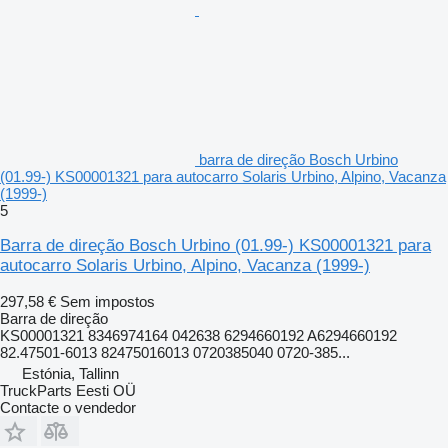
barra de direção Bosch Urbino
(01.99-) KS00001321 para autocarro Solaris Urbino, Alpino, Vacanza
(1999-)
5
Barra de direção Bosch Urbino (01.99-) KS00001321 para
autocarro Solaris Urbino, Alpino, Vacanza (1999-)
297,58 €
Sem impostos
Barra de direção
KS00001321 8346974164 042638 6294660192 A6294660192
82.47501-6013 82475016013 0720385040 0720-385...
Estónia, Tallinn
TruckParts Eesti OÜ
Contacte o vendedor