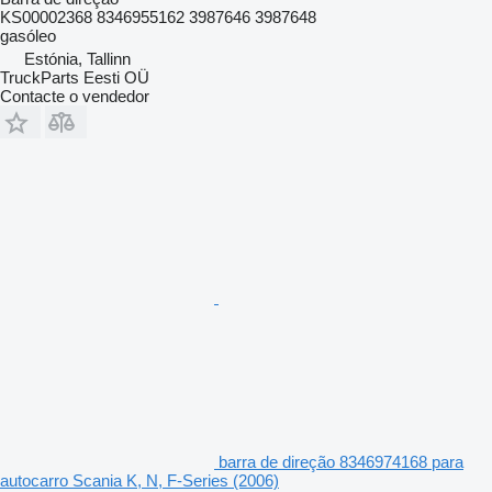
KS00002368 8346955162 3987646 3987648
gasóleo
Estónia, Tallinn
TruckParts Eesti OÜ
Contacte o vendedor
barra de direção 8346974168 para
autocarro Scania K, N, F-Series (2006)