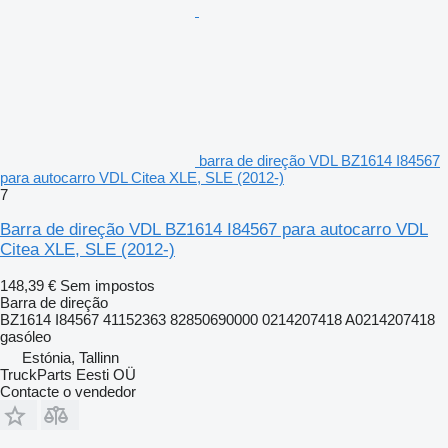
barra de direção VDL BZ1614 I84567
para autocarro VDL Citea XLE, SLE (2012-)
7
Barra de direção VDL BZ1614 I84567 para autocarro VDL
Citea XLE, SLE (2012-)
148,39 €
Sem impostos
Barra de direção
BZ1614 I84567 41152363 82850690000 0214207418 A0214207418
gasóleo
Estónia, Tallinn
TruckParts Eesti OÜ
Contacte o vendedor