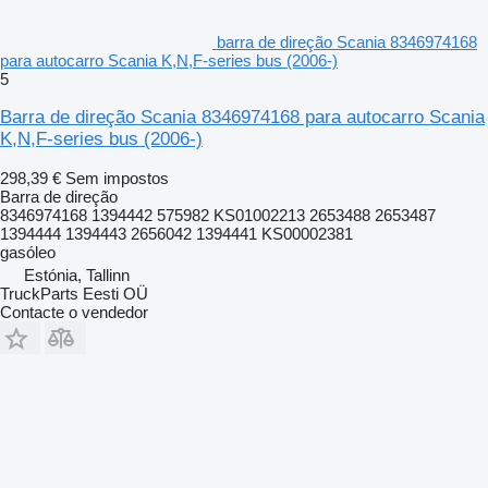
barra de direção Scania 8346974168
para autocarro Scania K,N,F-series bus (2006-)
5
Barra de direção Scania 8346974168 para autocarro Scania
K,N,F-series bus (2006-)
298,39 €
Sem impostos
Barra de direção
8346974168 1394442 575982 KS01002213 2653488 2653487
1394444 1394443 2656042 1394441 KS00002381
gasóleo
Estónia, Tallinn
TruckParts Eesti OÜ
Contacte o vendedor