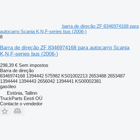
barra de direção ZF 8346974168 para
autocarro Scania K,N,F-series bus (2006-)
8
Barra de direção ZF 8346974168 para autocarro Scania
K,N,F-series bus (2006-)
298,39 €
Sem impostos
Barra de direção
8346974168 1394442 575982 KS01002213 2653488 2653487
1394444 1394443 2656042 1394441 KS00002381
gasóleo
Estónia, Tallinn
TruckParts Eesti OÜ
Contacte o vendedor