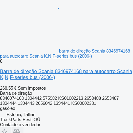
barra de direção Scania 8346974168
para autocarro Scania K,N,F-series bus (2006-)
8
Barra de direção Scania 8346974168 para autocarro Scania
K,N,F-series bus (2006-)
268,55 €
Sem impostos
Barra de direção
8346974168 1394442 575982 KS01002213 2653488 2653487
1394444 1394443 2656042 1394441 KS00002381
gasóleo
Estónia, Tallinn
TruckParts Eesti OÜ
Contacte o vendedor