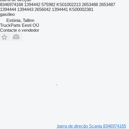
8346974168 1394442 575982 KS01002213 2653488 2653487
1394444 1394443 2656042 1394441 KS00002381
gasóleo
Estónia, Tallinn
TruckParts Eesti OÜ
Contacte o vendedor
barra de direção Scania 8346974165