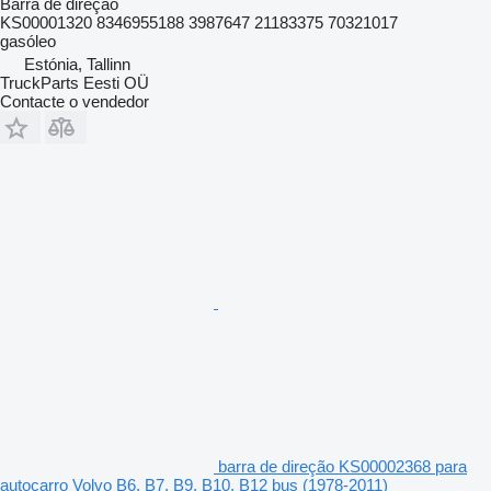
Barra de direção
KS00001320 8346955188 3987647 21183375 70321017
gasóleo
Estónia, Tallinn
TruckParts Eesti OÜ
Contacte o vendedor
barra de direção KS00002368 para
autocarro Volvo B6, B7, B9, B10, B12 bus (1978-2011)