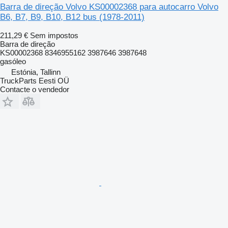
Barra de direção Volvo KS00002368 para autocarro Volvo
B6, B7, B9, B10, B12 bus (1978-2011)
211,29 €
Sem impostos
Barra de direção
KS00002368 8346955162 3987646 3987648
gasóleo
Estónia, Tallinn
TruckParts Eesti OÜ
Contacte o vendedor