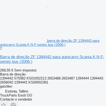
barra de direção ZF 1394442 para
autocarro Scania K,N,F-series bus (2006-)
7
Barra de direção ZF 1394442 para autocarro Scania K,N,F-
series bus (2006-)
268,55 €
Sem impostos
Barra de direção
1394442 575982 KS01002213 2653488 2653487 1394444 1394443
2656042 1394441 KS00002381
gasóleo
Estónia, Tallinn
TruckParts Eesti OÜ
Contacte o vendedor