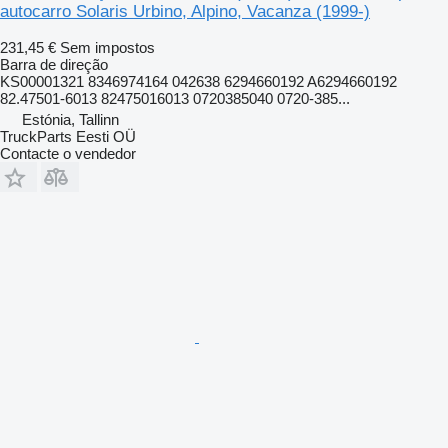
autocarro Solaris Urbino, Alpino, Vacanza (1999-)
231,45 €
Sem impostos
Barra de direção
KS00001321 8346974164 042638 6294660192 A6294660192
82.47501-6013 82475016013 0720385040 0720-385...
Estónia, Tallinn
TruckParts Eesti OÜ
Contacte o vendedor