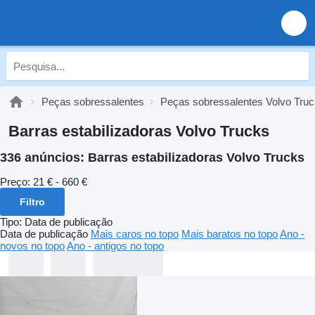
Peças sobressalentes
Peças sobressalentes Volvo Tru
Barras estabilizadoras Volvo Trucks
336 anúncios:
Barras estabilizadoras Volvo Trucks
Preço:
21 € - 660 €
Filtro
Tipo
:
Data de publicação
Data de publicação
Mais caros no topo
Mais baratos no topo
Ano -
novos no topo
Ano - antigos no topo