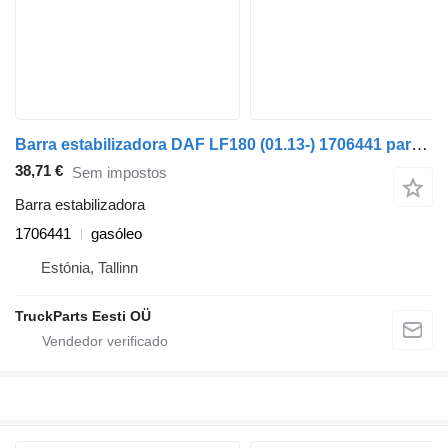
Barra estabilizadora DAF LF180 (01.13-) 1706441 para camião tractor DAF LF45, LF55, LF180, CF65, CF75, CF85 (2001-)
38,71 €
Sem impostos
Barra estabilizadora
1706441
gasóleo
Estónia, Tallinn
TruckParts Eesti OÜ