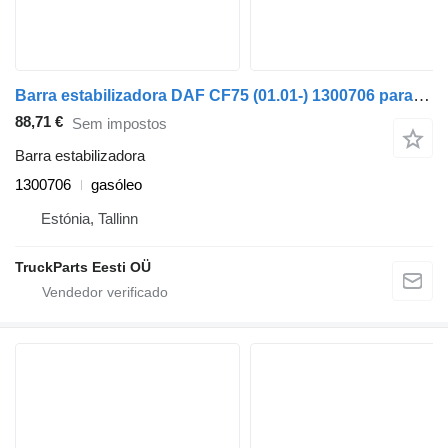
Barra estabilizadora DAF CF75 (01.01-) 1300706 para camião tractor DAF LF45, LF55, LF180, CF65, CF75, CF85 (2001-)
88,71 €
Sem impostos
Barra estabilizadora
1300706
gasóleo
Estónia, Tallinn
TruckParts Eesti OÜ