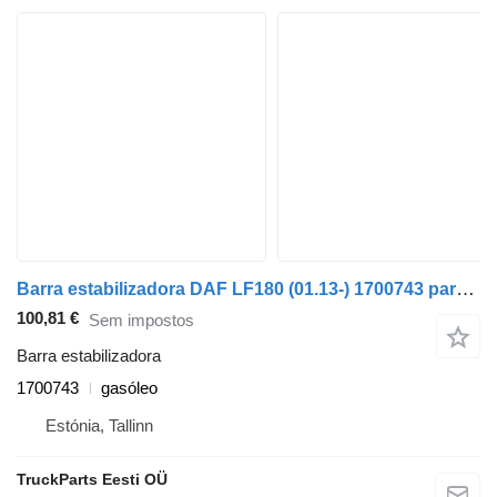
Barra estabilizadora DAF LF180 (01.13-) 1700743 para camião tractor DAF LF45, LF55, LF180, CF65, CF75, CF85 (2001-)
100,81 €
Sem impostos
Barra estabilizadora
1700743
gasóleo
Estónia, Tallinn
TruckParts Eesti OÜ