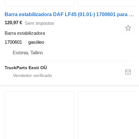
Barra estabilizadora DAF LF45 (01.01-) 1700601 para camião tractor DAF LF45, LF55, LF180, CF65, CF75, CF85 (2001-)
120,97 €
Sem impostos
Barra estabilizadora
1700601
gasóleo
Estónia, Tallinn
TruckParts Eesti OÜ