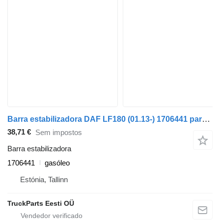
Barra estabilizadora DAF LF180 (01.13-) 1706441 para camião tractor DAF LF45, LF55, LF180, CF65, CF75, CF85 (2001-)
38,71 €
Sem impostos
Barra estabilizadora
1706441
gasóleo
Estónia, Tallinn
TruckParts Eesti OÜ