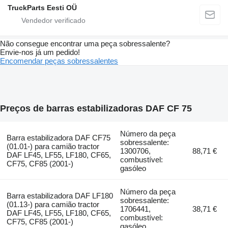
TruckParts Eesti OÜ
Não consegue encontrar uma peça sobressalente?
Envie-nos já um pedido!
Encomendar peças sobressalentes
Preços de barras estabilizadoras DAF CF 75
Número da peça
Barra estabilizadora DAF CF75
sobressalente:
(01.01-) para camião tractor
1300706,
88,71 €
DAF LF45, LF55, LF180, CF65,
combustível:
CF75, CF85 (2001-)
gasóleo
Número da peça
Barra estabilizadora DAF LF180
sobressalente:
(01.13-) para camião tractor
1706441,
38,71 €
DAF LF45, LF55, LF180, CF65,
combustível:
CF75, CF85 (2001-)
gasóleo