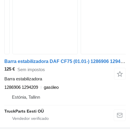
Barra estabilizadora DAF CF75 (01.01-) 1286906 1294209 para camião tractor DAF LF45, LF55, LF180, CF65, CF75, CF85 (2001-)
125 €
Sem impostos
Barra estabilizadora
1286906 1294209
gasóleo
Estónia, Tallinn
TruckParts Eesti OÜ