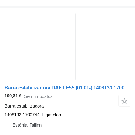
Barra estabilizadora DAF LF55 (01.01-) 1408133 1700744 para camião tractor DAF LF45, LF55, LF180, CF65, CF75, CF85 (2001-)
100,81 €
Sem impostos
Barra estabilizadora
1408133 1700744
gasóleo
Estónia, Tallinn