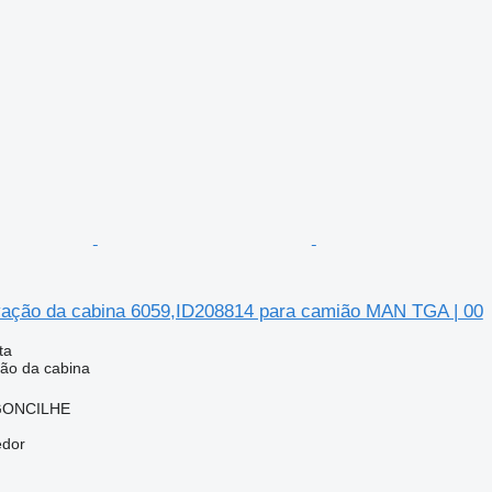
ação da cabina 6059,ID208814 para camião MAN TGA | 00
ta
ão da cabina
RGONCILHE
edor