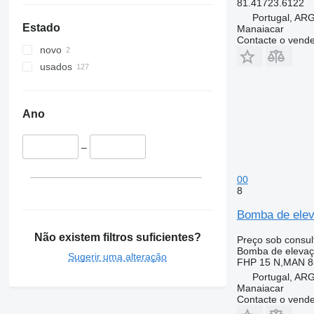
81.41723.6122
Portugal, A
Estado
Manaiacar
Contacte o vend
novo
usados
Ano
–
00
8
Bomba de elev
Não existem filtros suficientes?
Preço sob consul
Bomba de elevaç
Sugerir uma alteração
FHP 15 N,MAN 8
Portugal, A
Manaiacar
Contacte o vend