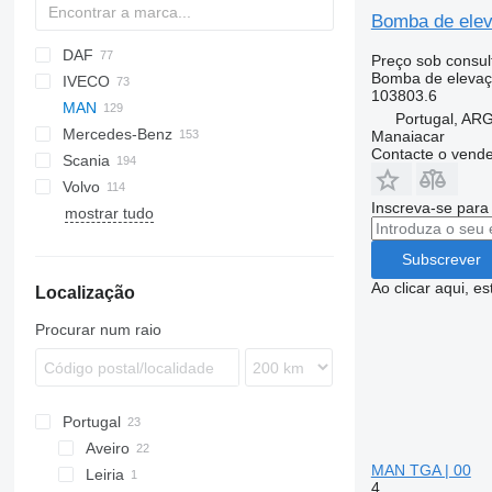
Bomba de elev
DAF
Preço sob consul
Bomba de elevaç
IVECO
CF
Cargo
103803.6
MAN
LF
EuroCargo
Portugal, A
Mercedes-Benz
XF
Eurotech
A-series
Manaiacar
Contacte o vend
Scania
S-Way
F90
A-Class
Magnum
Volvo
Stralis
L2000
Actros
Midlum
G-series
Inscreva-se para
mostrar tudo
Trakker
TGA
Antos
Premium
P-series
A-series
TGL
Arocs
R-series
B-series
TGA 18
Subscrever
TGM
Atego
S-series
FE
TGA 26
TGL 8.180
TGA 18.310
Ao clicar aqui, e
Localização
TGS
Axor
FH
TGA 28
TGL 12.180
TGA 18.430
TGA 26.480
TGX
Econic
FL
TGS 35.480
Procurar num raio
MB
FM
TGX 18.440
FMX
TGX 26.440
VNL
TGX 26.480
Portugal
TGX 26.540
Aveiro
MAN TGA | 00
Leiria
4