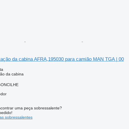
ação da cabina AFRA,195030 para camião MAN TGA | 00
ta
ão da cabina
RGONCILHE
edor
contrar uma peça sobressalente?
pedido!
s sobressalentes