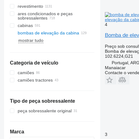
revestimento
ares condicionados e peças
sobressalentes
elevação da cab
4
cabinas
mangueiras de ar condicionado
bombas de elevação da cabina
radiadores de ar condicionado
Bomba de elev
mostrar tudo
compressores de ar condicionado
vidros laterais
Preço sob consul
pára-brisas
Bomba de elevaç
filtros secadores
tetos ponorâmicos
102.6224,G21
ar condicionados automóvel
Portugal, A
Categoria de veículo
vidros traseiros
filtros de ar do ar condicionado
Manaiacar
Contacte o vend
camiões
outras peças de ar condicionado
camiões tractores
Tipo de peça sobressalente
peça sobressalente original
Marca
3