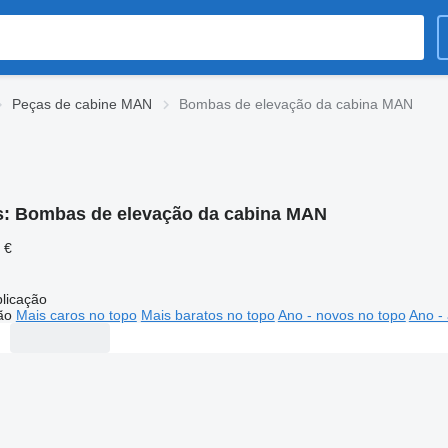
Peças de cabine MAN
Bombas de elevação da cabina MAN
s:
Bombas de elevação da cabina MAN
 €
licação
ão
Mais caros no topo
Mais baratos no topo
Ano - novos no topo
Ano - 