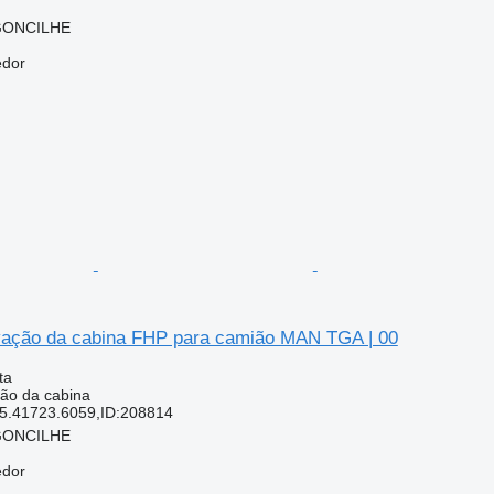
RGONCILHE
edor
ação da cabina FHP para camião MAN TGA | 00
ta
ão da cabina
5.41723.6059,ID:208814
RGONCILHE
edor