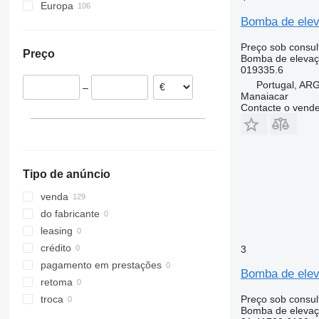
Europa
Bomba de elev
Roménia
Estónia
Preço sob consul
Preço
Bélgica
Bomba de elevaç
019335.6
Polónia
Portugal, A
–
Espanha
Manaiacar
Contacte o vend
Países Baixos
Dinamarca
Lituânia
mostrar tudo
Tipo de anúncio
venda
do fabricante
leasing
crédito
3
pagamento em prestações
Bomba de elev
retoma
Preço sob consul
troca
Bomba de elevaç