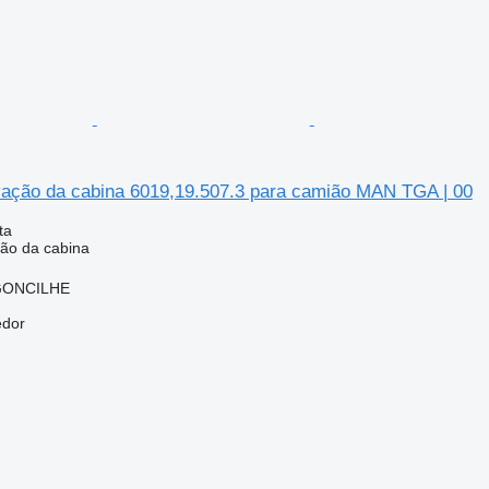
ação da cabina 6019,19.507.3 para camião MAN TGA | 00
ta
ão da cabina
RGONCILHE
edor