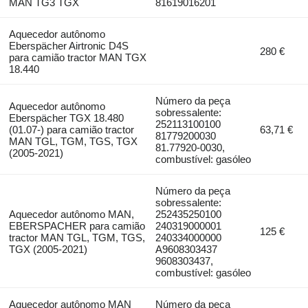
MAN TG3 TGX
81619016201
Aquecedor autônomo
Eberspächer Airtronic D4S
280 €
para camião tractor MAN TGX
18.440
Número da peça
Aquecedor autônomo
sobressalente:
Eberspächer TGX 18.480
252113100100
(01.07-) para camião tractor
63,71 €
81779200030
MAN TGL, TGM, TGS, TGX
81.77920-0030,
(2005-2021)
combustível: gasóleo
Número da peça
sobressalente:
Aquecedor autônomo MAN,
252435250100
EBERSPACHER para camião
240319000001
125 €
tractor MAN TGL, TGM, TGS,
240334000000
TGX (2005-2021)
A9608303437
9608303437,
combustível: gasóleo
Aquecedor autônomo MAN
Número da peça