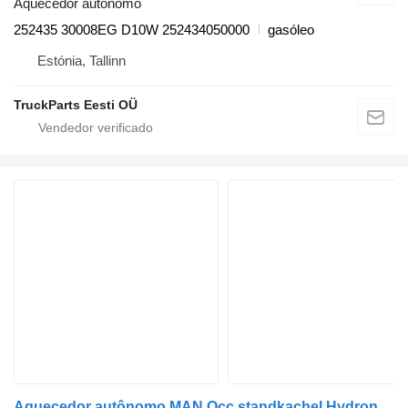
Aquecedor autônomo
252435 30008EG D10W 252434050000
gasóleo
Estónia, Tallinn
TruckParts Eesti OÜ
Aquecedor autônomo MAN Occ standkachel Hydronic S3 D4A 81619016201 para camião