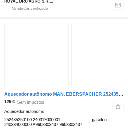
ROYAL DRU AGRO S.R.L.
Aquecedor autônomo MAN, EBERSPACHER 252435250100 para camião tractor MAN TGL, TGM, TGS, TGX (2005-2021)
125 €
Sem impostos
Aquecedor autônomo
252435250100 240319000001
gasóleo
240334000000 A9608303437 9608303437