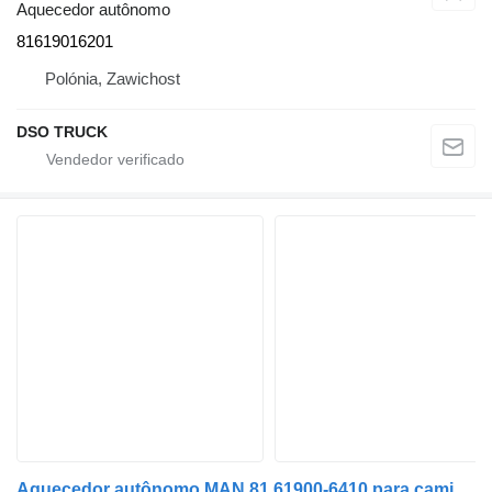
Aquecedor autônomo
81619016201
Polónia, Zawichost
DSO TRUCK
Aquecedor autônomo MAN 81.61900-6410 para camião MAN