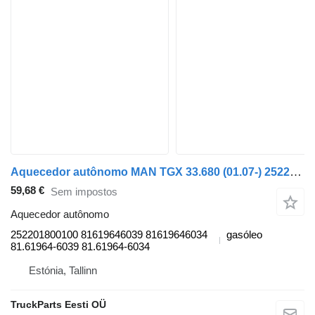
Aquecedor autônomo MAN TGX 33.680 (01.07-) 252201800100 para camião tractor MAN TGL, TGM, TGS, TGX (2005-2021)
59,68 €
Sem impostos
Aquecedor autônomo
252201800100 81619646039 81619646034
gasóleo
81.61964-6039 81.61964-6034
Estónia, Tallinn
TruckParts Eesti OÜ