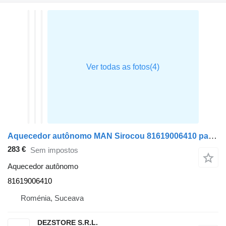
Aquecedor autônomo MAN Sirocou 81619006410 para camião tractor MAN TGX
283 €
Sem impostos
Aquecedor autônomo
81619006410
Roménia, Suceava
DEZSTORE S.R.L.