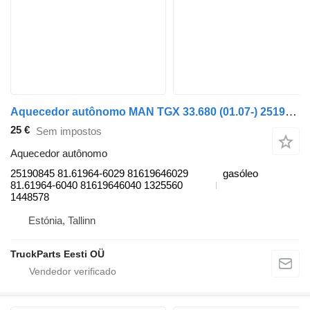
Aquecedor autônomo MAN TGX 33.680 (01.07-) 25190845 para camião tractor MAN TGL, TGM, TGS, TGX (2005-2021)
25 €
Sem impostos
Aquecedor autônomo
25190845 81.61964-6029 81619646029
gasóleo
81.61964-6040 81619646040 1325560
1448578
Estónia, Tallinn
TruckParts Eesti OÜ