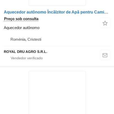
Aquecedor autônomo Încălzitor de Apă pentru Camion para camião MAN – Coduri 36779016029, 3677901-6029, 11114080A
Preço sob consulta
Aquecedor autônomo
Roménia, Cristesti
ROYAL DRU AGRO S.R.L.