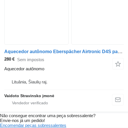
Aquecedor autônomo Eberspächer Airtronic D4S para camião tractor MAN TGX 18.440
280 €
Sem impostos
Aquecedor autônomo
Lituânia, Šiaulių raj.
Vaidoto Stravinsko įmonė
Não consegue encontrar uma peça sobressalente?
Envie-nos já um pedido!
Encomendar peças sobressalentes