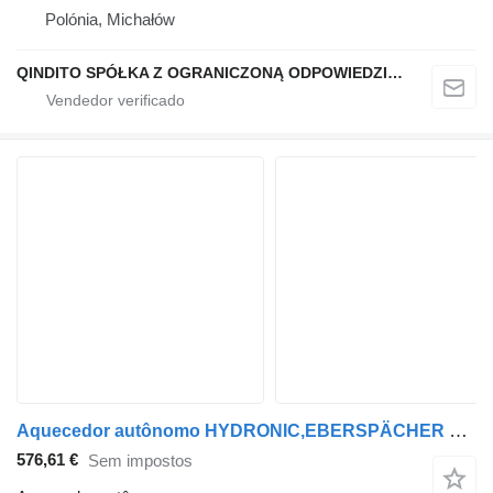
Polónia, Michałów
QINDITO SPÓŁKA Z OGRANICZONĄ ODPOWIEDZIALNOŚCIĄ
Aquecedor autônomo HYDRONIC,EBERSPÄCHER TGM 18.290 (01.05-) 252435 para camião tractor MAN TGL, TGM, TGS, TGX (2005-2021)
576,61 €
Sem impostos