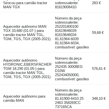
Sirocou para camião tractor
sobressalente:
283 €
MAN TGX
81619006410
Número da peça
sobressalente:
Aquecedor autônomo MAN
252201800100
TGX 33.680 (01.07-) para
81619646039
59,68 €
camião tractor MAN TGL,
81619646034
TGM, TGS, TGX (2005-2021)
81.61964-6039
81.61964-6034,
combustível: gasóleo
Número da peça
Aquecedor autônomo
sobressalente:
HYDRONIC,EBERSPÄCHER
252435 30008EG
TGM 18.290 (01.05-) para
576,61 €
D10W
camião tractor MAN TGL,
252434050000,
TGM, TGS, TGX (2005-2021)
combustível: gasóleo
Número da peça
sobressalente:
Aquecedor autônomo para
81.61900-6410 25
348,10 €
camião MAN
2463 358269CC
737165CA