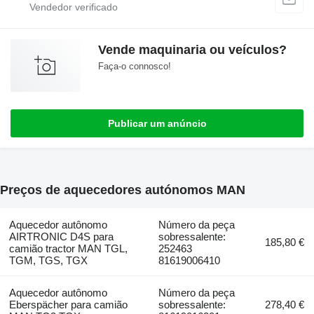
Vende maquinaria ou veículos?
Faça-o connosco!
Publicar um anúncio
Preços de aquecedores autónomos MAN
Aquecedor autônomo
Número da peça
AIRTRONIC D4S para
sobressalente:
185,80 €
camião tractor MAN TGL,
252463
TGM, TGS, TGX
81619006410
Aquecedor autônomo
Número da peça
Eberspächer para camião
sobressalente:
278,40 €