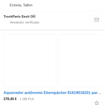
Estónia, Tallinn
TruckParts Eesti OÜ
Aquecedor autônomo Eberspächer 81619016201 para camião MAN TG3 TGX
278,40 €
1 199 PLN