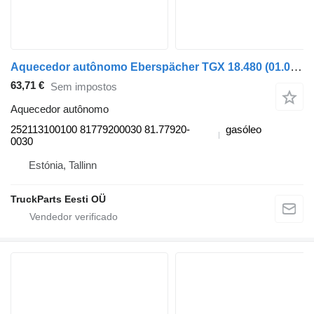
Aquecedor autônomo Eberspächer TGX 18.480 (01.07-) 252113100100 para camião tractor MAN TGL, TGM, TGS, TGX (2005-2021)
63,71 €
Sem impostos
Aquecedor autônomo
252113100100 81779200030 81.77920-
gasóleo
0030
Estónia, Tallinn
TruckParts Eesti OÜ