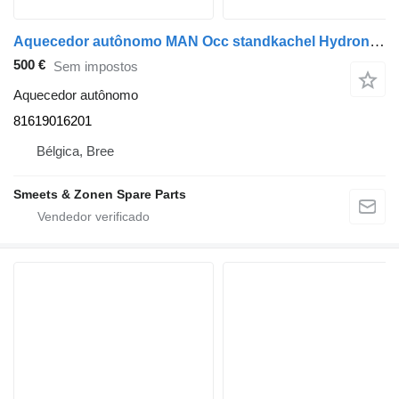
Aquecedor autônomo MAN Occ standkachel Hydronic S3 D4A 81619016201 para camião
500 €
Sem impostos
Aquecedor autônomo
81619016201
Bélgica, Bree
Smeets & Zonen Spare Parts