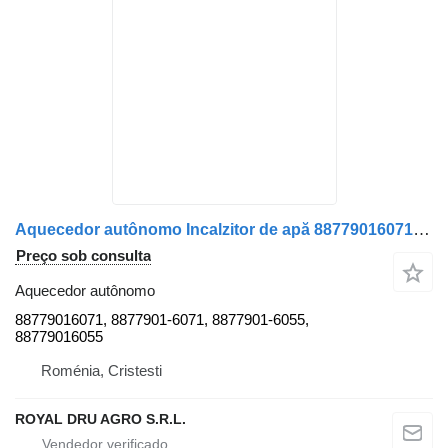
Aquecedor autônomo Incalzitor de apă 88779016071 para camião MAN 88779016071 / 8877901-6071 / 8877901-6055 / 88779016055 17
Preço sob consulta
Aquecedor autônomo
88779016071, 8877901-6071, 8877901-6055,
88779016055
Roménia, Cristesti
ROYAL DRU AGRO S.R.L.