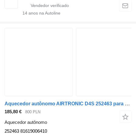
14
anos na Autoline
Aquecedor autônomo AIRTRONIC D4S 252463 para camião tractor MAN TGL, TGM, TGS, TGX
185,80 €
800 PLN
Aquecedor autônomo
252463 81619006410