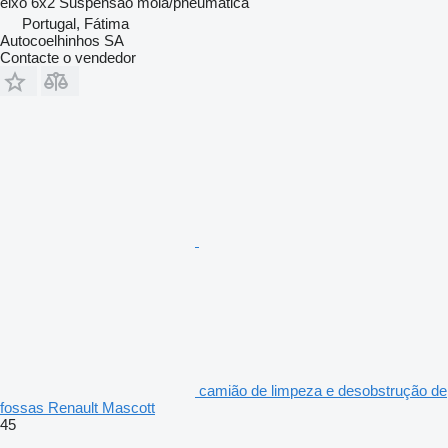
eixo
6x2
Suspensão
mola/pneumática
Portugal, Fátima
Autocoelhinhos SA
Contacte o vendedor
camião de limpeza e desobstrução de
fossas Renault Mascott
45