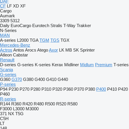
DAF
CF
LF
XD
XF
Cargo
Aumark
3309
5312
Daily
EuroCargo
Eurotech
Stralis
T-Way
Trakker
N-Series
MAN
A-series
L2000
TGA
TGM
TGS
TGX
Mercedes-Benz
Actros
Antos
Arocs
Atego
Axor
LK
MB
SK
Sprinter
Atleon
Cabstar
Renault
D-series
G-series
K-series
Kerax
Midliner
Midlum
Premium
T-series
Scania
G-series
G360
G370
G380
G400
G410
G440
P-series
P94
P230
P270
P280
P310
P320
P360
P370
P380
P400
P410
P420
P460
R-series
R144
R360
R420
R480
R500
R520
R580
F3000
L3000
M3000
371
NX
T5G
C5H
LT
148