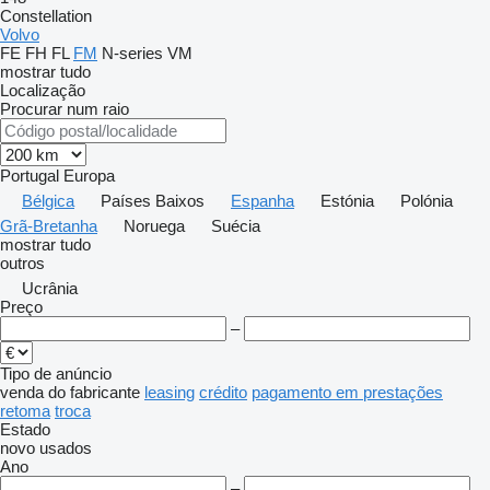
Constellation
Volvo
FE
FH
FL
FM
N-series
VM
mostrar tudo
Localização
Procurar num raio
Portugal
Europa
Bélgica
Países Baixos
Espanha
Estónia
Polónia
Grã-Bretanha
Noruega
Suécia
mostrar tudo
outros
Ucrânia
Preço
–
Tipo de anúncio
venda
do fabricante
leasing
crédito
pagamento em prestações
retoma
troca
Estado
novo
usados
Ano
–