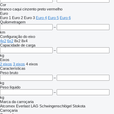
Cor
branco
caqui
cinzento
preto
vermelho
Euro
Euro 1
Euro 2
Euro 3
Euro 4
Euro 5
Euro 6
Quilometragem
–
km
Configuração do eixo
4x2
6x2
8x2
8x4
Capacidade de carga
–
kg
Eixos
2 eixos
3 eixos
4 eixos
Características
Peso bruto
–
kg
Peso líquido
–
kg
Marca da carroçaria
Atcomex
Everlast
LAG
Schwingenschlögel
Stokota
Carroçaria