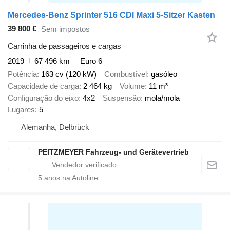
Mercedes-Benz Sprinter 516 CDI Maxi 5-Sitzer Kasten
39 800 €
Sem impostos
Carrinha de passageiros e cargas
2019
67 496 km
Euro 6
Potência
163 cv (120 kW)
Combustível
gasóleo
Capacidade de carga
2 464 kg
Volume
11 m³
Configuração do eixo
4x2
Suspensão
mola/mola
Lugares
5
Alemanha, Delbrück
PEITZMEYER Fahrzeug- und Gerätevertrieb
5
anos na Autoline