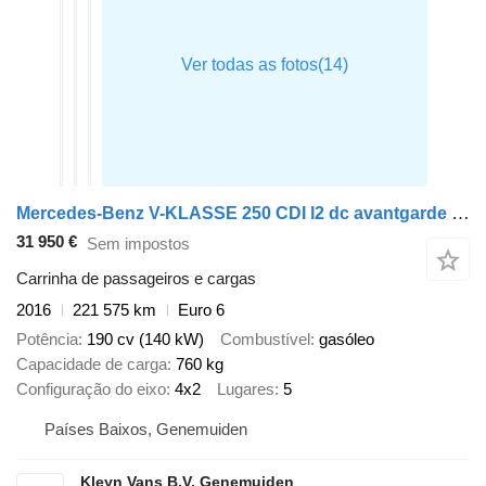
Mercedes-Benz V-KLASSE 250 CDI l2 dc avantgarde led
31 950 €
Sem impostos
Carrinha de passageiros e cargas
2016
221 575 km
Euro 6
Potência
190 cv (140 kW)
Combustível
gasóleo
Capacidade de carga
760 kg
Configuração do eixo
4x2
Lugares
5
Países Baixos, Genemuiden
Kleyn Vans B.V. Genemuiden