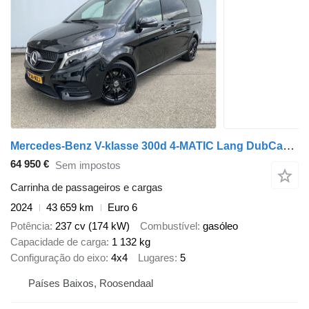
Mercedes-Benz V-klasse 300d 4-MATIC Lang DubCab Avantgarde Automaat 5 Zits Lee
64 950 €
Sem impostos
Carrinha de passageiros e cargas
2024
43 659 km
Euro 6
Potência
237 cv (174 kW)
Combustível
gasóleo
Capacidade de carga
1 132 kg
Configuração do eixo
4x4
Lugares
5
Países Baixos, Roosendaal