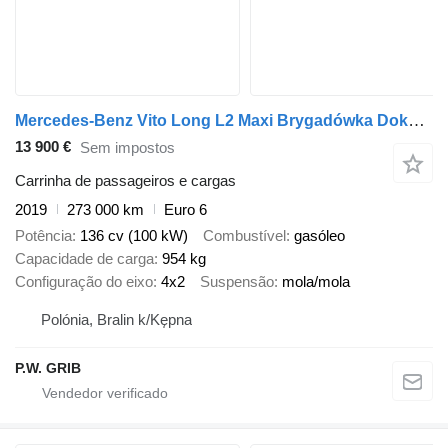
Mercedes-Benz Vito Long L2 Maxi Brygadówka Doka 6-miejsc Salon PL, Jeden Właśc
13 900 €
Sem impostos
Carrinha de passageiros e cargas
2019
273 000 km
Euro 6
Potência
136 cv (100 kW)
Combustível
gasóleo
Capacidade de carga
954 kg
Configuração do eixo
4x2
Suspensão
mola/mola
Polónia, Bralin k/Kępna
P.W. GRIB