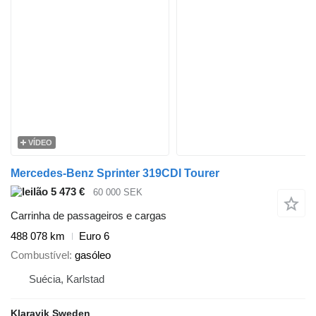
VÍDEO
Mercedes-Benz Sprinter 319CDI Tourer
5 473 €
60 000 SEK
Carrinha de passageiros e cargas
488 078 km
Euro 6
Combustível
gasóleo
Suécia, Karlstad
Klaravik Sweden