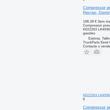
Compressor pn
Recreo, Domino
198,39 €
Sem im
Compressor pne
K022263 LK4936
gasóleo
Estónia, Talli
TruckParts Eesti
Contacte o vend
K022263 LK4936 p
6
Compressor pn