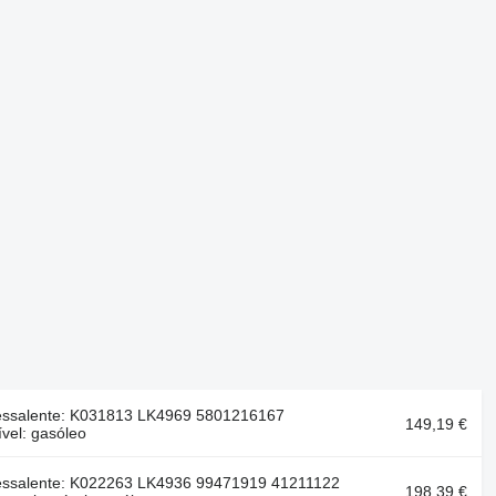
essalente: K031813 LK4969 5801216167
149,19 €
vel: gasóleo
essalente: K022263 LK4936 99471919 41211122
198,39 €