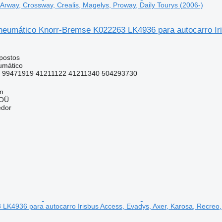
 Arway, Crossway, Crealis, Magelys, Proway, Daily Tourys (2006-)
eumático Knorr-Bremse K022263 LK4936 para autocarro Iris
postos
umático
 99471919 41211122 41211340 504293730
nn
 OÜ
edor
 LK4936 para autocarro Irisbus Access, Evadys, Axer, Karosa, Recreo, 