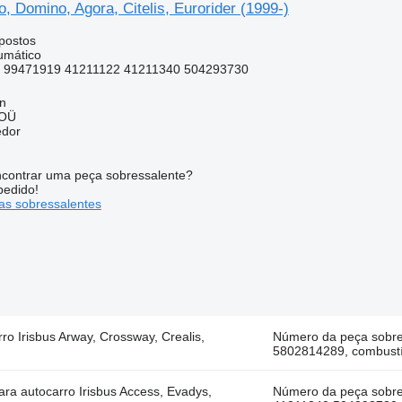
, Domino, Agora, Citelis, Eurorider (1999-)
postos
umático
 99471919 41211122 41211340 504293730
nn
 OÜ
edor
contrar uma peça sobressalente?
pedido!
s sobressalentes
Irisbus Arway, Crossway, Crealis,
Número da peça sobr
5802814289, combustí
 autocarro Irisbus Access, Evadys,
Número da peça sobr