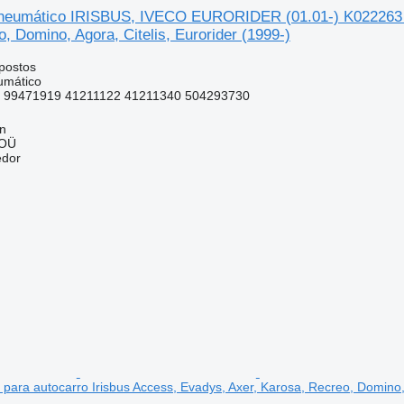
eumático IRISBUS, IVECO EURORIDER (01.01-) K022263 LK
, Domino, Agora, Citelis, Eurorider (1999-)
postos
umático
 99471919 41211122 41211340 504293730
nn
 OÜ
edor
ara autocarro Irisbus Access, Evadys, Axer, Karosa, Recreo, Domino, A