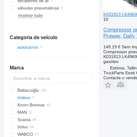
secadores de ar
válvulas pneumáticas
K031813 LK4969 p
mostrar tudo
10
Compressor pn
Proway, Daily 
Categoria de veículo
149,19 €
Sem im
autocarros
Compressor pne
K031813 LK4969
gasóleo
Marca
Estónia, Talli
TruckParts Eesti
Contacte o vend
Baltacıoğlu
Irisbus
SB
Crossway
Knorr-Bremse
Eurorider
Axer
MAN
Citelis
Scania
Crossway
A-series
Axor
Volvo
Daily
Lion's series
Citaro
T-series
WABCO
Domino
Conecto
7700