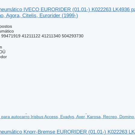
eumático IVECO EURORIDER (01.01-) K022263 LK4936 para 
, Agora, Citelis, Eurorider (1999-)
postos
umático
 99471919 41211122 41211340 504293730
nn
 OÜ
edor
ara autocarro Irisbus Access, Evadys, Axer, Karosa, Recreo, Domino, A
eumático Knorr-Bremse EURORIDER (01.01-) K022263 LK493