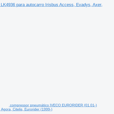
4936 para autocarro Irisbus Access, Evadys, Axer,
compressor pneumático IVECO EURORIDER (01.01-)
gora, Citelis, Eurorider (1999-)