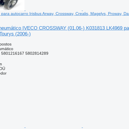
ara autocarro Irisbus Arway, Crossway, Crealis, Magelys, Proway, Dai
eumático IVECO CROSSWAY (01.06-) K031813 LK4969 para a
Tourys (2006-)
postos
umático
 5801216167 5802814289
nn
 OÜ
edor