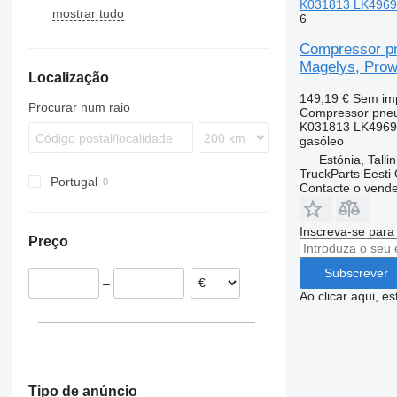
K031813 LK4969 p
mostrar tudo
Evadys
Econic
9900
6
Karosa
Integro
B-series
Compressor pn
Magelys
Intouro
Magelys, Prowa
Localização
Proway
Tourino
149,19 €
Sem im
Unimog
Procurar num raio
Compressor pne
Zetros
K031813 LK4969
gasóleo
Estónia, Talli
TruckParts Eesti
Portugal
Contacte o vend
Inscreva-se para
Preço
Subscrever
–
Ao clicar aqui, e
Tipo de anúncio