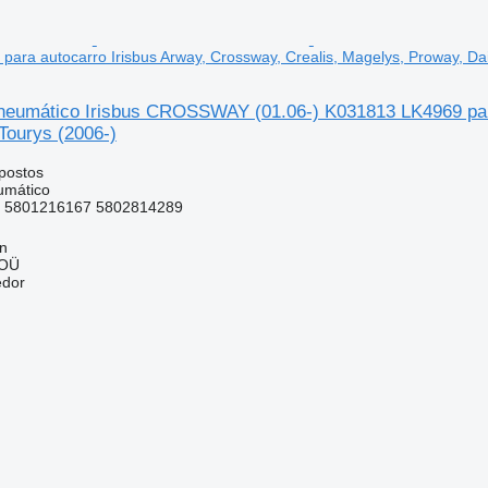
ara autocarro Irisbus Arway, Crossway, Crealis, Magelys, Proway, Dai
eumático Irisbus CROSSWAY (01.06-) K031813 LK4969 para 
Tourys (2006-)
postos
umático
 5801216167 5802814289
nn
 OÜ
edor