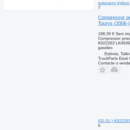
autocarro Irisbus
7
Compressor pn
Tourys (2006-)
198,39 €
Sem im
Compressor pne
K022263 LK4936
gasóleo
Estónia, Talli
TruckParts Eesti
Contacte o vend
(01.01-) K022263
5