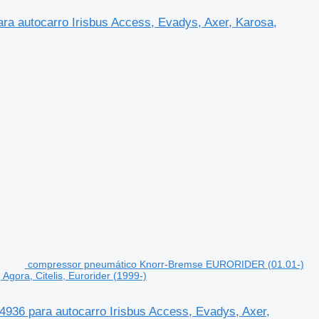
autocarro Irisbus Access, Evadys, Axer, Karosa,
compressor pneumático Knorr-Bremse EURORIDER (01.01-)
gora, Citelis, Eurorider (1999-)
6 para autocarro Irisbus Access, Evadys, Axer,