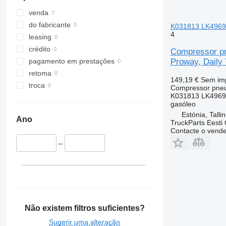
venda
do fabricante
K031813 LK4969 p
4
leasing
crédito
Compressor pn
Proway, Daily 
pagamento em prestações
retoma
149,19 €
Sem im
troca
Compressor pne
K031813 LK4969
gasóleo
Estónia, Talli
Ano
TruckParts Eesti
Contacte o vend
–
Não existem filtros suficientes?
Sugerir uma alteração