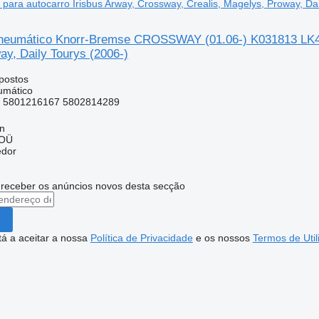
ara autocarro Irisbus Arway, Crossway, Crealis, Magelys, Proway, Dai
eumático Knorr-Bremse CROSSWAY (01.06-) K031813 LK4969
y, Daily Tourys (2006-)
postos
umático
 5801216167 5802814289
nn
 OÜ
edor
 receber os anúncios novos desta secção
stá a aceitar a nossa
Política de Privacidade
e os nossos
Termos de Util