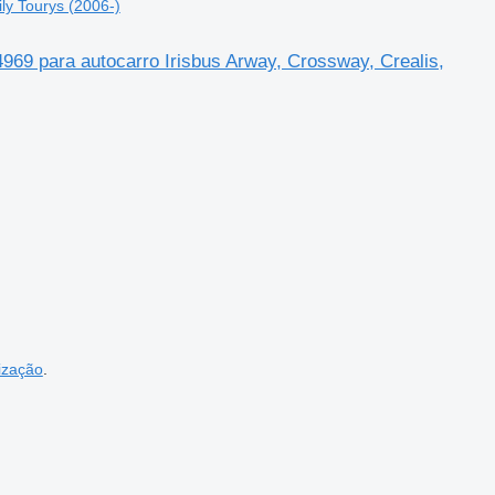
ly Tourys (2006-)
 para autocarro Irisbus Arway, Crossway, Crealis,
ização
.