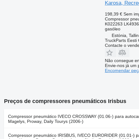
Karosa, Recreo
198,39 €
Sem im
Compressor pne
K022263 LK4936
gasóleo
Estónia, Talli
TruckParts Eesti
Contacte o vend
Não consegue en
Envie-nos já um 
Encomendar peça
Preços de compressores pneumáticos Irisbus
Compressor pneumático IVECO CROSSWAY (01.06-) para autocarro 
Magelys, Proway, Daily Tourys (2006-)
Compressor pneumático IRISBUS, IVECO EURORIDER (01.01-) para