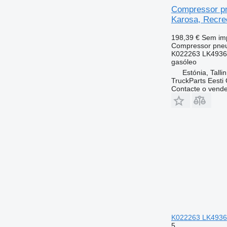
Compressor pn
Karosa, Recreo
198,39 €
Sem im
Compressor pne
K022263 LK4936
gasóleo
Estónia, Talli
TruckParts Eesti
Contacte o vend
K022263 LK4936 p
5