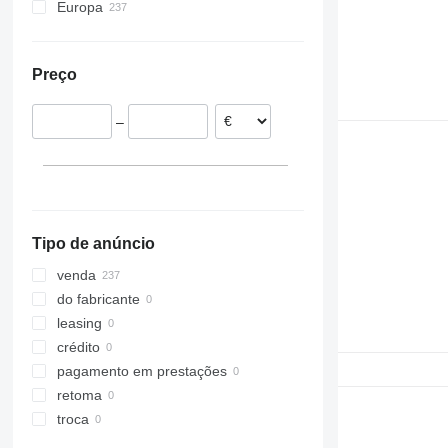
Europa
Estónia
Roménia
Preço
Grécia
Lituânia
–
Polónia
Espanha
Dinamarca
Alemanha
mostrar tudo
Tipo de anúncio
venda
do fabricante
leasing
crédito
pagamento em prestações
retoma
troca