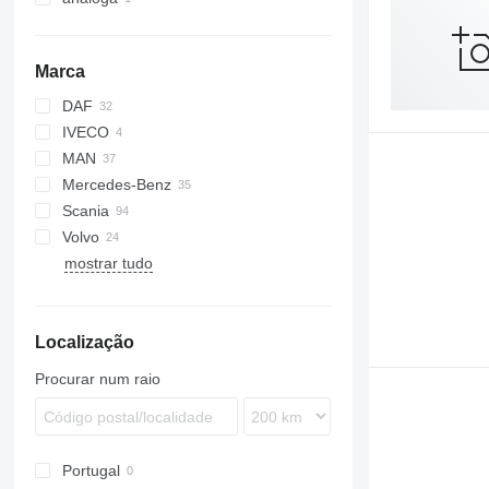
Marca
DAF
IVECO
CF
MAN
XF
Stralis
Mercedes-Benz
Trakker
TGA
Scania
TGL
Actros
Magnum
Volvo
TGM
Antos
G-series
mostrar tudo
TGS
Arocs
P-series
FH
TGX
Axor
R-series
FL
FM
Localização
FMX
VNL
Procurar num raio
Portugal