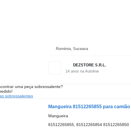
Roménia, Suceava
DEZSTORE S.R.L.
14
anos na Autoline
contrar uma peça sobressalente?
pedido!
s sobressalentes
Mangueira 81512265855 para camião
Mangueira
81512265855, 81512265854 81512265850