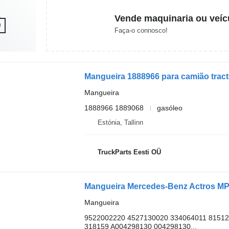
Vende maquinaria ou veíc
Faça-o connosco!
Mangueira 1888966 para camião tracto
Mangueira
1888966 1889068
gasóleo
Estónia, Tallinn
TruckParts Eesti OÜ
Mangueira
9522002220 4527130020 334064011 81512
318159 A004298130 004298130...