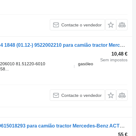
Contacte o vendedor
Mangueira Mercedes-Benz Actros MP4 1848 (01.12-) 9522002210 para camião tractor Mercedes-Benz Actros MP4 Antos Arocs (2012-)
10,48 €
Sem impostos
206010 81.51220-6010
gasóleo
8...
Contacte o vendedor
Mangueira Conducta servodirectie A9615018293 para camião tractor Mercedes-Benz ACTROS MP4
55 €