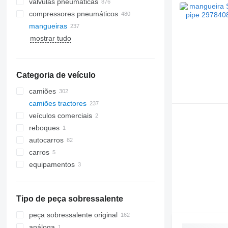
válvulas pneumáticas
compressores pneumáticos
mangueiras
mostrar tudo
Categoria de veículo
camiões
camiões tractores
veículos comerciais
reboques
autocarros
carros
equipamentos
equipamento para camiões e
reboques
gruas auxiliares
Tipo de peça sobressalente
peça sobressalente original
análoga