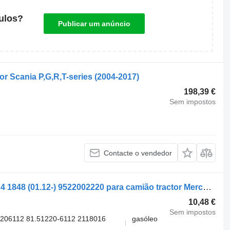
ulos?
Publicar um anúncio
r Scania P,G,R,T-series (2004-2017)
198,39 €
Sem impostos
Contacte o vendedor
Mangueira Mercedes-Benz Actros MP4 1848 (01.12-) 9522002220 para camião tractor Mercedes-Benz Actros MP4 Antos Arocs (2012-)
10,48 €
Sem impostos
206112 81.51220-6112 2118016
gasóleo