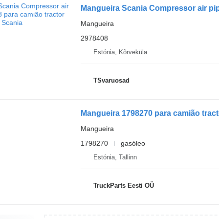
Mangueira Scania Compressor air pip
Mangueira
2978408
Estónia, Kõrveküla
TSvaruosad
Mangueira 1798270 para camião tracto
Mangueira
1798270
gasóleo
Estónia, Tallinn
TruckParts Eesti OÜ