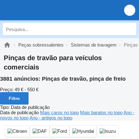
Peças sobressalentes
Sistemas de travagem
Pinças 
Pinças de travão para veículos
comerciais
3881 anúncios:
Pinças de travão, pinça de freio
Preço:
49 € - 550 €
Filtro
Tipo
:
Data de publicação
Data de publicação
Mais caros no topo
Mais baratos no topo
Ano -
novos no topo
Ano - antigos no topo