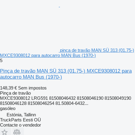
pinça de travão MAN SÜ 313 (01.75-)
MXCE9308012 para autocarro MAN Bus (1970-)
5
Pinça de travão MAN SÜ 313 (01.75-) MXCE9308012 para
autocarro MAN Bus (1970-)
148,39 €
Sem impostos
Pinça de travão
MXCE9308012 LRG591 81508046432 81508046190 81508049190
81508046128 81508046254 81.50804-6432...
gasóleo
Estónia, Tallinn
TruckParts Eesti OÜ
Contacte o vendedor