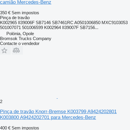
camião Mercedes-Benz
350 €
Sem impostos
Pinça de travão
K002965 II39006F SB7146 SB7461RC A0501006850 MXC9103053
501007071 501006599 K002964 II39007F SB7156...
Polónia, Opole
Bromsok Trucks Company
Contacte o vendedor
2
Pinça de travão Knorr-Bremse K003799 A9424202801
K003800 A9424202701 para Mercedes-Benz
400 €
Sem impostos