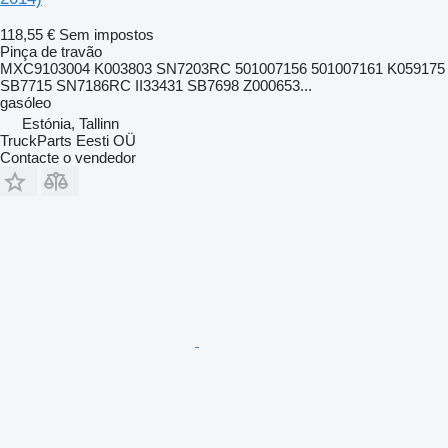
118,55 €
Sem impostos
Pinça de travão
MXC9103004 K003803 SN7203RC 501007156 501007161 K059175
SB7715 SN7186RC II33431 SB7698 Z000653...
gasóleo
Estónia, Tallinn
TruckParts Eesti OÜ
Contacte o vendedor