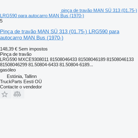
pinça de travão MAN SÜ 313 (01.75-)
LRG590 para autocarro MAN Bus (1970-)
5
Pinça de travão MAN SÜ 313 (01.75-) LRG590 para
autocarro MAN Bus (1970-)
148,39 €
Sem impostos
Pinça de travão
LRG590 MXCE9308011 81508046433 81508046189 81508046133
81508046299 81.50804-6433 81.50804-6189...
gasóleo
Estónia, Tallinn
TruckParts Eesti OÜ
Contacte o vendedor