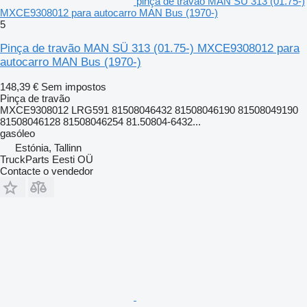
pinça de travão MAN SÜ 313 (01.75-)
MXCE9308012 para autocarro MAN Bus (1970-)
5
Pinça de travão MAN SÜ 313 (01.75-) MXCE9308012 para
autocarro MAN Bus (1970-)
148,39 €
Sem impostos
Pinça de travão
MXCE9308012 LRG591 81508046432 81508046190 81508049190
81508046128 81508046254 81.50804-6432...
gasóleo
Estónia, Tallinn
TruckParts Eesti OÜ
Contacte o vendedor