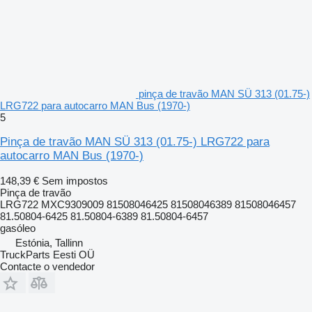
pinça de travão MAN SÜ 313 (01.75-)
LRG722 para autocarro MAN Bus (1970-)
5
Pinça de travão MAN SÜ 313 (01.75-) LRG722 para
autocarro MAN Bus (1970-)
148,39 €
Sem impostos
Pinça de travão
LRG722 MXC9309009 81508046425 81508046389 81508046457
81.50804-6425 81.50804-6389 81.50804-6457
gasóleo
Estónia, Tallinn
TruckParts Eesti OÜ
Contacte o vendedor