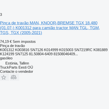
3
Pinça de travão MAN, KNOOR-BREMSE TGX 18.480
(01.07-) K001312 para camião tractor MAN TGL, TGM,
TGS, TGX (2005-2021)
74,19 €
Sem impostos
Pinça de travão
K001312 K003816 SN7126 K014999 K015003 SN7219RC K081889
K124199 SN7125 81.50804-6409 81508046409...
gasóleo
Estónia, Tallinn
TruckParts Eesti OÜ
Contacte o vendedor