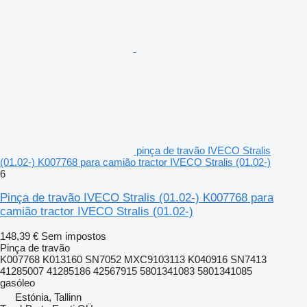
pinça de travão IVECO Stralis
(01.02-) K007768 para camião tractor IVECO Stralis (01.02-)
6
Pinça de travão IVECO Stralis (01.02-) K007768 para
camião tractor IVECO Stralis (01.02-)
148,39 €
Sem impostos
Pinça de travão
K007768 K013160 SN7052 MXC9103113 K040916 SN7413
41285007 41285186 42567915 5801341083 5801341085
gasóleo
Estónia, Tallinn