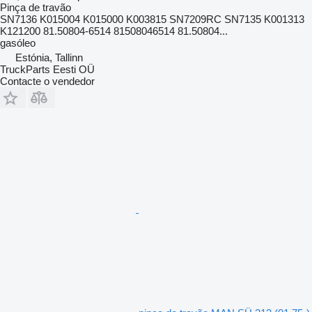
Pinça de travão
SN7136 K015004 K015000 K003815 SN7209RC SN7135 K001313
K121200 81.50804-6514 81508046514 81.50804...
gasóleo
Estónia, Tallinn
TruckParts Eesti OÜ
Contacte o vendedor