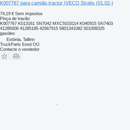
K007767 para camião tractor IVECO Stralis (01.02-)
74,19 €
Sem impostos
Pinça de travão
K007767 K013161 SN7042 MXC9103114 K040915 SN7403
41285006 41285185 42567915 5801341082 501008325
gasóleo
Estónia, Tallinn
TruckParts Eesti OÜ
Contacte o vendedor