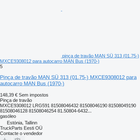
pinça de travão MAN SÜ 313 (01.75-)
MXCE9308012 para autocarro MAN Bus (1970-)
5
Pinça de travão MAN SÜ 313 (01.75-) MXCE9308012 para
autocarro MAN Bus (1970-)
148,39 €
Sem impostos
Pinça de travão
MXCE9308012 LRG591 81508046432 81508046190 81508049190
81508046128 81508046254 81.50804-6432...
gasóleo
Estónia, Tallinn
TruckParts Eesti OÜ
Contacte o vendedor