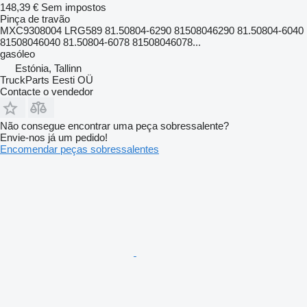
148,39 €
Sem impostos
Pinça de travão
MXC9308004 LRG589 81.50804-6290 81508046290 81.50804-6040
81508046040 81.50804-6078 81508046078...
gasóleo
Estónia, Tallinn
TruckParts Eesti OÜ
Contacte o vendedor
Não consegue encontrar uma peça sobressalente?
Envie-nos já um pedido!
Encomendar peças sobressalentes