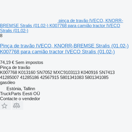
pinça de travão IVECO, KNORR-
BREMSE Stralis (01.02-) K007768 para camião tractor IVECO
Stralis (01.02-)
8
Pinça de travão IVECO, KNORR-BREMSE Stralis (01.02-)
K007768 para camião tractor IVECO Stralis (01.02-)
74,19 €
Sem impostos
Pinça de travão
K007768 K013160 SN7052 MXC9103113 K040916 SN7413
41285007 41285186 42567915 5801341083 5801341085
gasóleo
Estónia, Tallinn
TruckParts Eesti OÜ
Contacte o vendedor