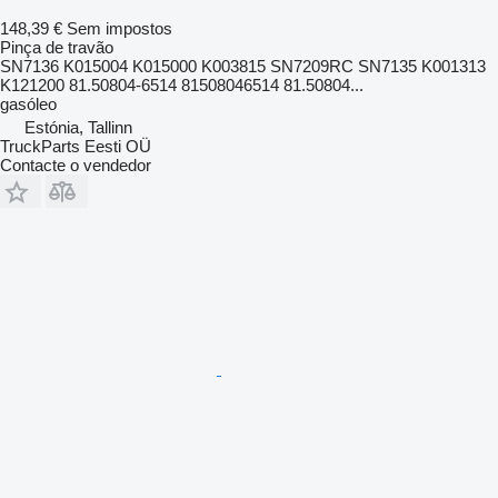
148,39 €
Sem impostos
Pinça de travão
SN7136 K015004 K015000 K003815 SN7209RC SN7135 K001313
K121200 81.50804-6514 81508046514 81.50804...
gasóleo
Estónia, Tallinn
TruckParts Eesti OÜ
Contacte o vendedor