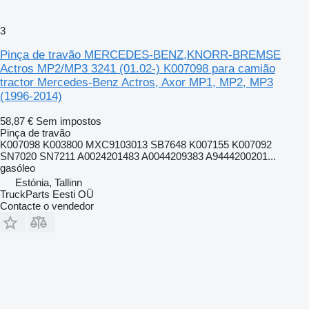
3
Pinça de travão MERCEDES-BENZ,KNORR-BREMSE
Actros MP2/MP3 3241 (01.02-) K007098 para camião
tractor Mercedes-Benz Actros, Axor MP1, MP2, MP3
(1996-2014)
58,87 €
Sem impostos
Pinça de travão
K007098 K003800 MXC9103013 SB7648 K007155 K007092
SN7020 SN7211 A0024201483 A0044209383 A9444200201...
gasóleo
Estónia, Tallinn
TruckParts Eesti OÜ
Contacte o vendedor