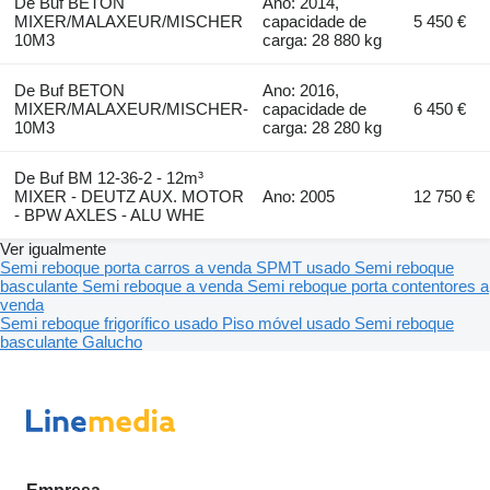
De Buf BETON
Ano: 2014,
MIXER/MALAXEUR/MISCHER
capacidade de
5 450 €
10M3
carga: 28 880 kg
De Buf BETON
Ano: 2016,
MIXER/MALAXEUR/MISCHER-
capacidade de
6 450 €
10M3
carga: 28 280 kg
De Buf BM 12-36-2 - 12m³
MIXER - DEUTZ AUX. MOTOR
Ano: 2005
12 750 €
- BPW AXLES - ALU WHE
Ver igualmente
Semi reboque porta carros a venda
SPMT usado
Semi reboque
basculante
Semi reboque a venda
Semi reboque porta contentores a
venda
Semi reboque frigorífico usado
Piso móvel usado
Semi reboque
basculante Galucho