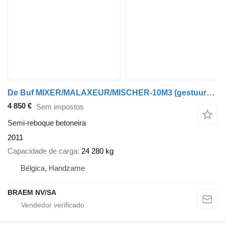
De Buf MIXER/MALAXEUR/MISCHER-10M3 (gestuurd/gelenkt/dir./steering)
4 850 €
Sem impostos
Semi-reboque betoneira
2011
Capacidade de carga
24 280 kg
Bélgica, Handzame
BRAEM NV/SA