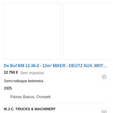
De Buf BM 12-36-2 - 12m³ MIXER - DEUTZ AUX. MOTOR - BPW AXLES - ALU WHE
12 750 €
Sem impostos
Semi-reboque betoneira
2005
Países Baixos, Overpelt
M.J.C. TRUCKS & MACHINERY