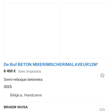
De Buf BETON MIXER/MISCHER/MALAXEUR12M³
6 450 €
Sem impostos
Semi-reboque betoneira
2015
Bélgica, Handzame
BRAEM NV/SA