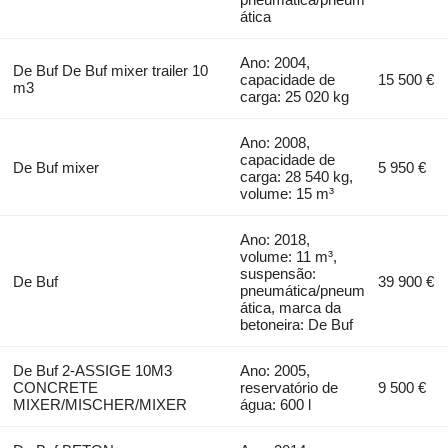
ática
Ano: 2004,
De Buf De Buf mixer trailer 10
capacidade de
15 500 €
m3
carga: 25 020 kg
Ano: 2008,
capacidade de
De Buf mixer
5 950 €
carga: 28 540 kg,
volume: 15 m³
Ano: 2018,
volume: 11 m³,
suspensão:
De Buf
39 900 €
pneumática/pneum
ática, marca da
betoneira: De Buf
De Buf 2-ASSIGE 10M3
Ano: 2005,
CONCRETE
reservatório de
9 500 €
MIXER/MISCHER/MIXER
água: 600 l