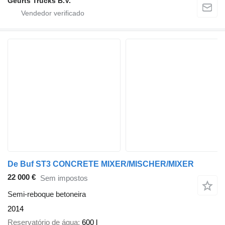
Geurts Trucks B.V.
De Buf ST3 CONCRETE MIXER/MISCHER/MIXER
22 000 €
Sem impostos
Semi-reboque betoneira
2014
Reservatório de água
600 l