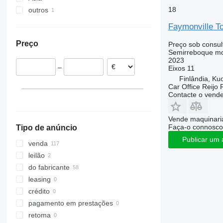
18
outros
Grã-Bretanha
China
França
Turquia
Ucrânia
Faymonville T
República Checa
Casaquistão
Preço
Preço sob consul
Finlândia
Geórgia
Semirreboque mo
Itália
2023
–
Eixos
11
Alemanha
Finlândia, Ku
Car Office Reijo
Contacte o vend
Vende maquinaria
Faça-o connosco
Tipo de anúncio
Publicar um 
venda
leilão
do fabricante
leasing
crédito
pagamento em prestações
retoma