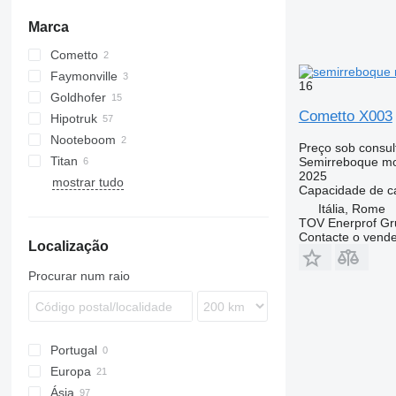
Marca
Cometto
Faymonville
16
Goldhofer
Cometto X003
Hipotruk
THP
Nooteboom
Preço sob consul
Titan
EURO
EuroCombi
Semirreboque mo
2025
mostrar tudo
FlatCombi
Capacidade de c
Itália, Rome
TOV Enerprof Gr
Contacte o vend
Localização
Procurar num raio
Portugal
Europa
Ásia
Países Baixos