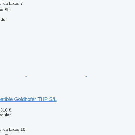
ulica
Eixos
7
ou Shi
edor
atible Goldhofer THP S/L
 310 €
dular
ulica
Eixos
10