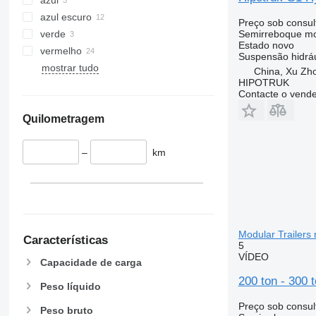
azul escuro
Preço sob consul
verde
Semirreboque mo
Estado
novo
vermelho
Suspensão
hidrá
mostrar tudo
China, Xu Zh
HIPOTRUK
Contacte o vend
Quilometragem
–
km
Modular Trailers
Características
5
VÍDEO
Capacidade de carga
200 ton - 300 
Peso líquido
Preço sob consul
Peso bruto