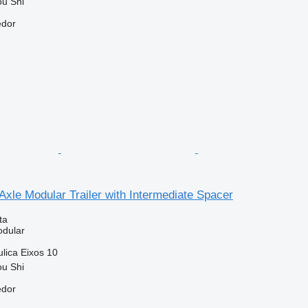
ou Shi
edor
 Axle Modular Trailer with Intermediate Spacer
ta
dular
ulica
Eixos
10
ou Shi
edor