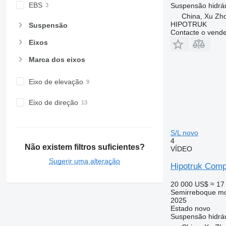
EBS
Suspensão
hidrá
China, Xu Zh
HIPOTRUK
Suspensão
Contacte o vend
Eixos
Marca dos eixos
Eixo de elevação
Eixo de direção
S/L novo
4
Não existem filtros suficientes?
VÍDEO
Sugerir uma alteração
Hipotruk Comp
20 000 US$
≈ 17
Semirreboque mo
2025
Estado
novo
Suspensão
hidrá