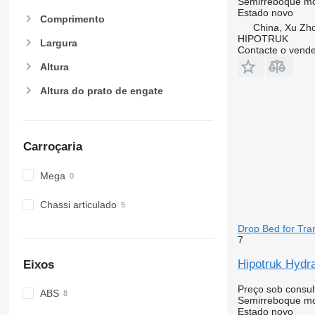
Semirreboque mo
Estado
novo
Comprimento
China, Xu Zh
HIPOTRUK
Largura
Contacte o vend
Altura
Altura do prato de engate
Carroçaria
Mega
Chassi articulado
Drop Bed for Tra
7
Hipotruk Hydra
Eixos
Preço sob consul
ABS
Semirreboque mo
Estado
novo