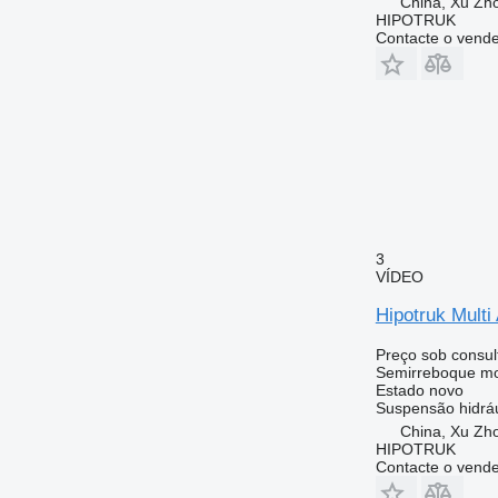
China, Xu Zh
HIPOTRUK
Contacte o vend
3
VÍDEO
Hipotruk Multi
Preço sob consul
Semirreboque mo
Estado
novo
Suspensão
hidrá
China, Xu Zh
HIPOTRUK
Contacte o vend