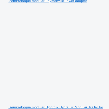
semirreboque modular Faymonville Tower adapter
semirreboque modular Hipotruk Hydraulic Modular Trailer for