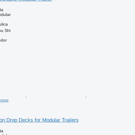
ta
dular
ulica
ou Shi
edor
 novo
ton Drop Decks for Modular Trailers
ta