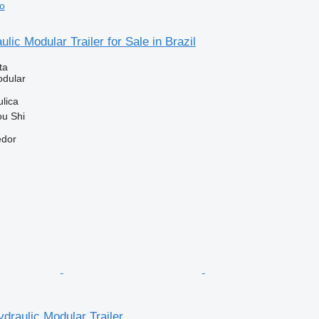
vo
lic Modular Trailer for Sale in Brazil
ta
dular
ulica
ou Shi
edor
draulic Modular Trailer