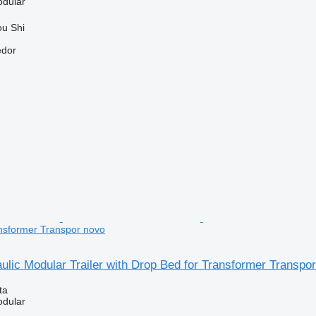
dular
ou Shi
edor
nsformer Transpor novo
ulic Modular Trailer with Drop Bed for Transformer Transpor
ta
dular