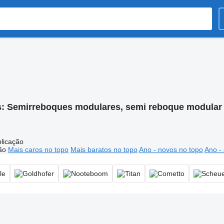
s:
Semirreboques modulares, semi reboque modular
licação
ão
Mais caros no topo
Mais baratos no topo
Ano - novos no topo
Ano - 