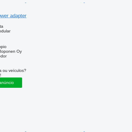
ower adapter
ta
dular
opio
 Roponen Oy
edor
 ou veículos?
!
anúncio