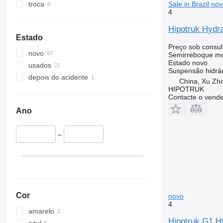
Sale in Brazil no
troca
4
Hipotruk Hydrau
Estado
Preço sob consul
novo
Semirreboque mo
Estado
novo
usados
Suspensão
hidrá
depois do acidente
China, Xu Zh
HIPOTRUK
Contacte o vend
Ano
–
Cor
novo
4
amarelo
Hipotruk G1 Hy
azul