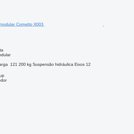
ta
dular
arga
121 200 kg
Suspensão
hidráulica
Eixos
12
up
edor