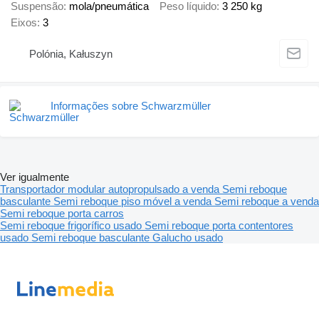
Suspensão
mola/pneumática
Peso líquido
3 250 kg
Eixos
3
Polónia, Kałuszyn
Informações sobre Schwarzmüller
Ver igualmente
Transportador modular autopropulsado a venda
Semi reboque
basculante
Semi reboque piso móvel a venda
Semi reboque a venda
Semi reboque porta carros
Semi reboque frigorífico usado
Semi reboque porta contentores
usado
Semi reboque basculante Galucho usado