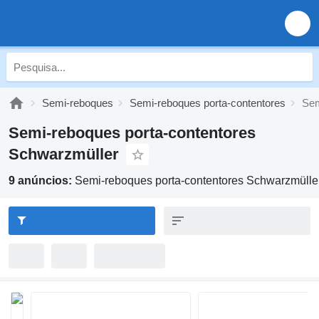
Semi-reboques
Semi-reboques porta-contentores
Sem
Semi-reboques porta-contentores
Schwarzmüller
9 anúncios:
Semi-reboques porta-contentores Schwarzmülle