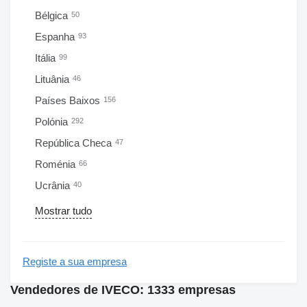
Bélgica
50
Espanha
93
Itália
99
Lituânia
46
Países Baixos
156
Polónia
292
República Checa
47
Roménia
66
Ucrânia
40
Mostrar tudo
Registe a sua empresa
Vendedores de IVECO: 1333 empresas