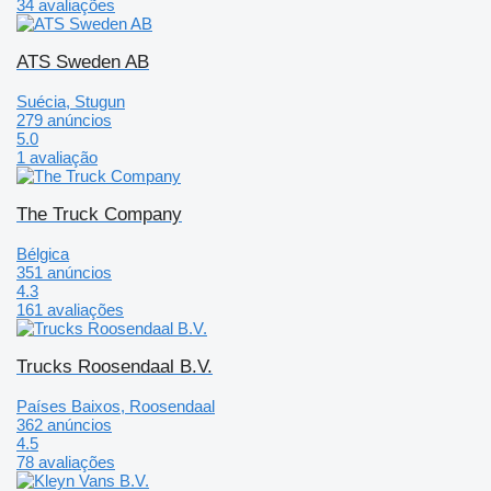
34 avaliações
ATS Sweden AB
Suécia, Stugun
279 anúncios
5.0
1 avaliação
The Truck Company
Bélgica
351 anúncios
4.3
161 avaliações
Trucks Roosendaal B.V.
Países Baixos, Roosendaal
362 anúncios
4.5
78 avaliações