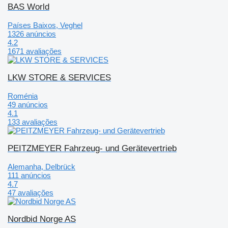
BAS World
Países Baixos, Veghel
1326 anúncios
4.2
1671 avaliações
LKW STORE & SERVICES
Roménia
49 anúncios
4.1
133 avaliações
PEITZMEYER Fahrzeug- und Gerätevertrieb
Alemanha, Delbrück
111 anúncios
4.7
47 avaliações
Nordbid Norge AS