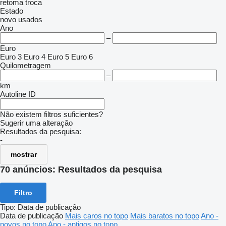
retoma
troca
Estado
novo
usados
Ano
–
Euro
Euro 3
Euro 4
Euro 5
Euro 6
Quilometragem
–
km
Autoline ID
Não existem filtros suficientes?
Sugerir uma alteração
Resultados da pesquisa:
-
mostrar
70 anúncios:
Resultados da pesquisa
Filtro
Tipo
:
Data de publicação
Data de publicação
Mais caros no topo
Mais baratos no topo
Ano -
novos no topo
Ano - antigos no topo