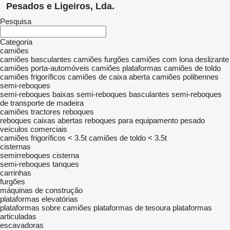
Pesados e Ligeiros, Lda.
Pesquisa
Categoria
camiões
camiões basculantes
camiões furgões
camiões com lona deslizante
camiões porta-automóveis
camiões plataformas
camiões de toldo
camiões frigoríficos
camiões de caixa aberta
camiões polibennes
semi-reboques
semi-reboques baixas
semi-reboques basculantes
semi-reboques
de transporte de madeira
camiões tractores
reboques
reboques caixas abertas
reboques para equipamento pesado
veículos comerciais
camiões frigoríficos < 3.5t
camiões de toldo < 3.5t
cisternas
semirreboques cisterna
semi-reboques tanques
carrinhas
furgões
máquinas de construção
plataformas elevatórias
plataformas sobre camiões
plataformas de tesoura
plataformas
articuladas
escavadoras