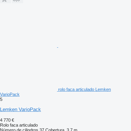
rolo faca articulado Lemken
VarioPack
5
Lemken VarioPack
4 770 €
Rolo faca articulado
Número de cilindros
37
Cobertura
3,7 m