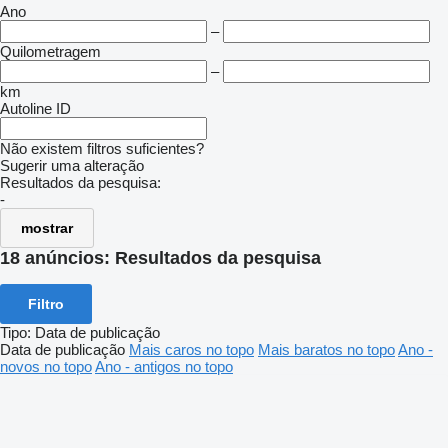
Ano
–
Quilometragem
–
km
Autoline ID
Não existem filtros suficientes?
Sugerir uma alteração
Resultados da pesquisa:
-
mostrar
18 anúncios:
Resultados da pesquisa
Filtro
Tipo
:
Data de publicação
Data de publicação
Mais caros no topo
Mais baratos no topo
Ano -
novos no topo
Ano - antigos no topo