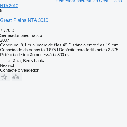
semeador pneumático Great Plains
NTA 3010
8
Great Plains NTA 3010
7 770 €
Semeador pneumático
2007
Cobertura
9,1 m
Número de filas
48
Distância entre filas
19 mm
Capacidade do depósito
3 875 l
Depósito para fertilizantes
3 875 l
Potência de tração necessária
300 cv
Ucrânia, Berezhanka
Nesvich
Contacte o vendedor