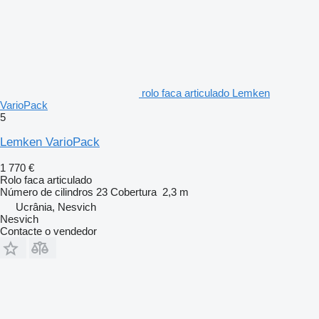
rolo faca articulado Lemken
VarioPack
5
Lemken VarioPack
1 770 €
Rolo faca articulado
Número de cilindros
23
Cobertura
2,3 m
Ucrânia, Nesvich
Nesvich
Contacte o vendedor