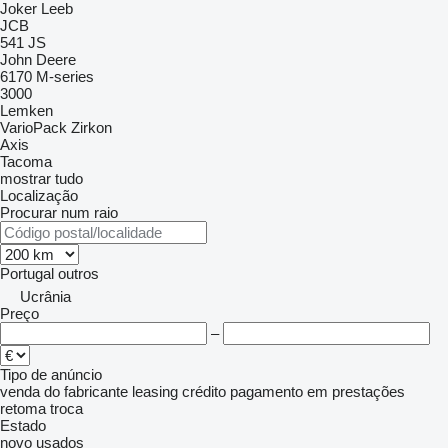
Joker
Leeb
JCB
541
JS
John Deere
6170
M-series
3000
Lemken
VarioPack
Zirkon
Axis
Tacoma
mostrar tudo
Localização
Procurar num raio
Portugal
outros
Ucrânia
Preço
–
Tipo de anúncio
venda
do fabricante
leasing
crédito
pagamento em prestações
retoma
troca
Estado
novo
usados