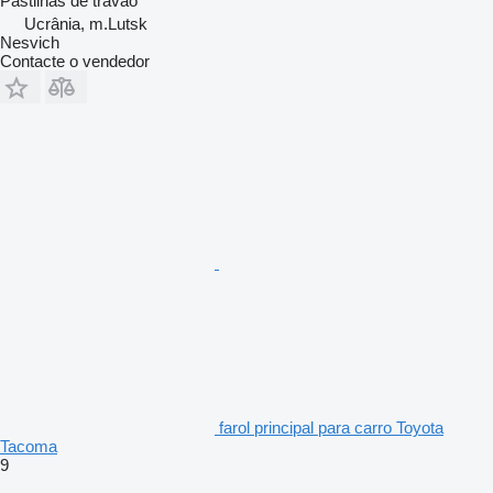
Pastilhas de travão
Ucrânia, m.Lutsk
Nesvich
Contacte o vendedor
farol principal para carro Toyota
Tacoma
9