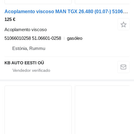
Acoplamento viscoso MAN TGX 26.480 (01.07-) 51066010258 para camião MAN TGL, TGM, TGS, TGX (2005-2021)
125 €
Acoplamento viscoso
51066010258 51.06601-0258
gasóleo
Estónia, Rummu
KB AUTO EESTI OÜ