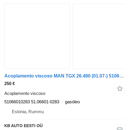
Acoplamento viscoso MAN TGX 26.480 (01.07-) 51066010283 para camião MAN TGL, TGM, TGS, TGX (2005-2021)
250 €
Acoplamento viscoso
51066010283 51.06601-0283
gasóleo
Estónia, Rummu
KB AUTO EESTI OÜ