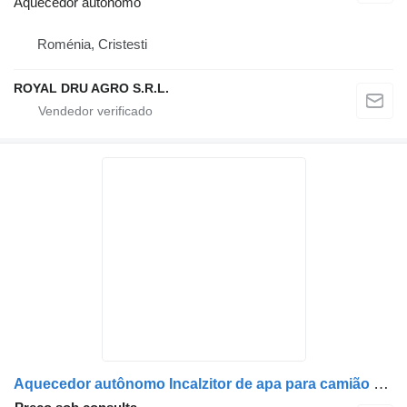
Aquecedor autônomo
Roménia, Cristesti
ROYAL DRU AGRO S.R.L.
Aquecedor autônomo Incalzitor de apa para camião Mercedes-Benz – Coduri: 81619016168, 81619016169, 81619016161