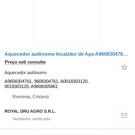
Aquecedor autônomo Incalzitor de Apa A9608304761 para camião Mercedes-Benz Cod A9608304761
Preço sob consulta
Aquecedor autônomo
A9608304761, 9608304761, A0018303120,
0018303120, A9608305861
Roménia, Cristesti
ROYAL DRU AGRO S.R.L.