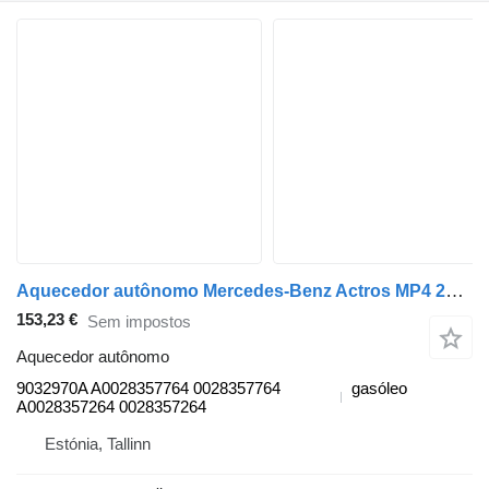
Aquecedor autônomo Mercedes-Benz Actros MP4 2551 (01.12-) 9032970A para camião tractor Mercedes-Benz Actros MP4 Antos Arocs (2012-)
153,23 €
Sem impostos
Aquecedor autônomo
9032970A A0028357764 0028357764
gasóleo
A0028357264 0028357264
Estónia, Tallinn