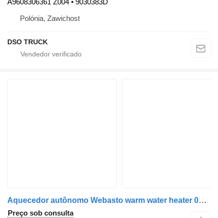
A9608306361 Z004 • 9030383D
Polónia, Zawichost
DSO TRUCK
Aquecedor autônomo Webasto warm water heater 014465129 para camião tractor Mercedes-Benz Actros MP4 EURO5, EURO6
Preço sob consulta