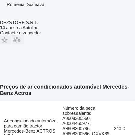
Roménia, Suceava
DEZSTORE S.R.L.
14
anos na Autoline
Contacte o vendedor
Preços de ar condicionados automóvel Mercedes-
Benz Actros
Número da peça
sobressalente:
A9608300560,
Ar condicionado automóvel
A0004460977,
para camião tractor
A9608300796,
240 €
Mercedes-Benz ACTROS
A9608300596, QXVK89