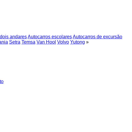
 dois andares
Autocarros escolares
Autocarros de excursão
ania
Setra
Temsa
Van Hool
Volvo
Yutong
»
to