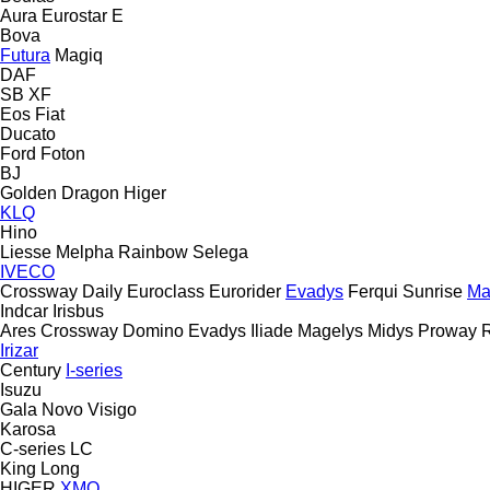
Aura
Eurostar E
Bova
Futura
Magiq
DAF
SB
XF
Eos
Fiat
Ducato
Ford
Foton
BJ
Golden Dragon
Higer
KLQ
Hino
Liesse
Melpha
Rainbow
Selega
IVECO
Crossway
Daily
Euroclass
Eurorider
Evadys
Ferqui Sunrise
Ma
Indcar
Irisbus
Ares
Crossway
Domino
Evadys
Iliade
Magelys
Midys
Proway
Irizar
Century
I-series
Isuzu
Gala
Novo
Visigo
Karosa
C-series
LC
King Long
HIGER
XMQ