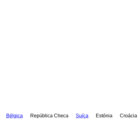
Bélgica
República Checa
Suíça
Estónia
Croácia