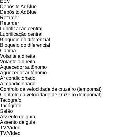
EEV
Depósito AdBlue
Depósito AdBlue
Retarder
Retarder
Lubrificação central
Lubrificação central
Bloqueio do diferencial
Bloqueio do diferencial
Cabina
Volante a direita
Volante a direita
Aquecedor autônomo
Aquecedor autônomo
Ar condicionado
Ar condicionado
Controlo da velocidade de cruzeiro (tempomat)
Controlo da velocidade de cruzeiro (tempomat)
Tacógrafo
Tacógrafo
Salão
Assento de guia
Assento de guia
TV/Video
TV/Video