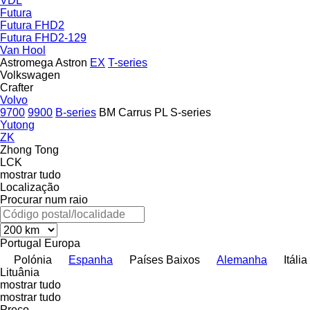
VDL
Futura
Futura FHD2
Futura FHD2-129
Van Hool
Astromega
Astron
EX
T-series
Volkswagen
Crafter
Volvo
9700
9900
B-series
BM
Carrus
PL
S-series
Yutong
ZK
Zhong Tong
LCK
mostrar tudo
Localização
Procurar num raio
Portugal
Europa
Polónia
Espanha
Países Baixos
Alemanha
Itália
Lituânia
mostrar tudo
mostrar tudo
Preço