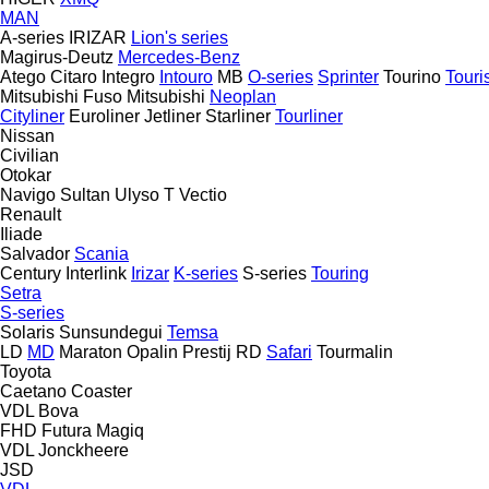
MAN
A-series
IRIZAR
Lion's series
Magirus-Deutz
Mercedes-Benz
Atego
Citaro
Integro
Intouro
MB
O-series
Sprinter
Tourino
Tour
Mitsubishi Fuso
Mitsubishi
Neoplan
Cityliner
Euroliner
Jetliner
Starliner
Tourliner
Nissan
Civilian
Otokar
Navigo
Sultan
Ulyso T
Vectio
Renault
Iliade
Salvador
Scania
Century
Interlink
Irizar
K-series
S-series
Touring
Setra
S-series
Solaris
Sunsundegui
Temsa
LD
MD
Maraton
Opalin
Prestij
RD
Safari
Tourmalin
Toyota
Caetano
Coaster
VDL Bova
FHD
Futura
Magiq
VDL Jonckheere
JSD