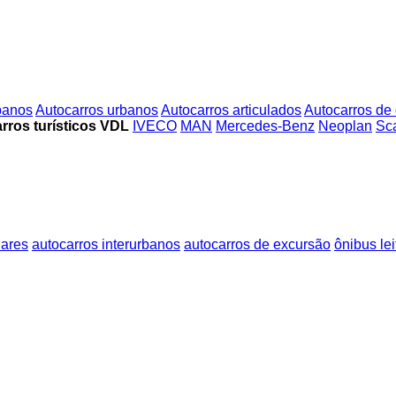
rbanos
Autocarros urbanos
Autocarros articulados
Autocarros de
rros turísticos VDL
IVECO
MAN
Mercedes-Benz
Neoplan
Sc
dares
autocarros interurbanos
autocarros de excursão
ônibus lei