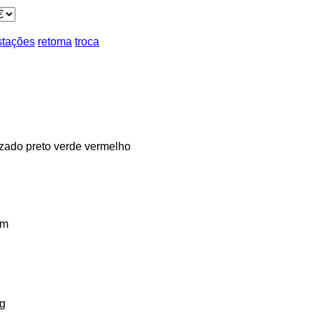
stações
retoma
troca
izado
preto
verde
vermelho
km
g